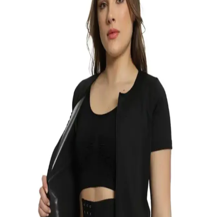
Ürünler ve Uygun Alternatifleri İncelemesi
Pamuk waffle kumaşlı termal crewneck ürünler, farklı ağırlık ve
kesimlerle soğuk havalarda sıcaklık sağlar. Filson ve Taylor Stitch
gibi markalar yüksek fiyatlıyken, Bronson Mfg ve Pro 5 Thermal
uygun fiyatlı alternatifler sunar.
BGK 5' Li Sevimli Kadın Patik: Konfor ve Şıklığı
Bir Arada Sunan Ev Ayakkabısı
BGK 5' Li Sevimli Kadın Patik, doğal renkler ve esnek kumaşıyla
evde şıklık ve rahatlık sağlar, termal özelliğiyle soğuk havalarda
sıcak tutar, yıkama talimatlarına dikkat edilmelidir.
Thermal Giyim Agraflıtayt Inceltici Tayt: Sağlıklı ve
Şık Vücut Şekillendirme Çözümü
Sağlık ve şıklığı bir araya getiren bu termal tayt, yüksek bel ve sauna
etkisiyle incelme sağlar, hareket özgürlüğü sunar ve uzun ömürlü
kullanıma uygundur.
Kral Socks Kadın Kışlık Termal Çorapları: Yüksek
Isı Yalıtımı ve Dayanıklılık Sunar