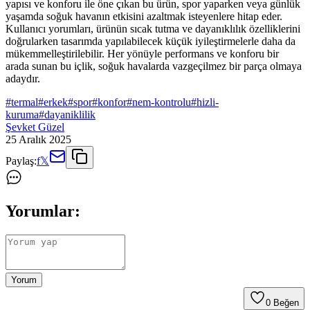
yapısı ve konforu ile öne çıkan bu ürün, spor yaparken veya günlük
yaşamda soğuk havanın etkisini azaltmak isteyenlere hitap eder.
Kullanıcı yorumları, ürünün sıcak tutma ve dayanıklılık özelliklerini
doğrularken tasarımda yapılabilecek küçük iyileştirmelerle daha da
mükemmelleştirilebilir. Her yönüyle performans ve konforu bir
arada sunan bu içlik, soğuk havalarda vazgeçilmez bir parça olmaya
adaydır.
#
termal
#
erkek
#
spor
#
konfor
#
nem-kontrolu
#
hizli-
kuruma
#
dayaniklilik
Şevket Güzel
25 Aralık 2025
Paylaş:
f
𝕏
Yorumlar:
Yorum
0
Beğen