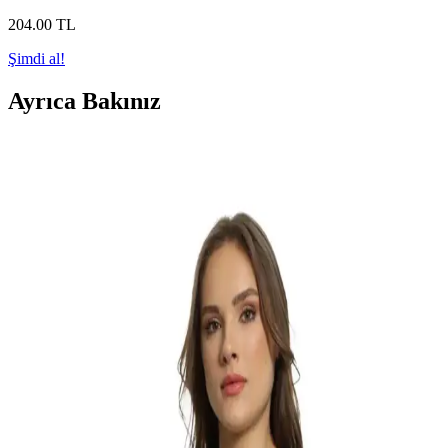
204
.00
TL
Şimdi al!
Ayrıca Bakınız
Soğuk ve Karlı Havalarda Şıklık ve Sıcaklık İçin
Katmanlama ve Kumaş Seçimi Rehberi
Soğuk ve karlı havalarda katmanlama, doğru kumaş seçimi ve
aksesuar kullanımıyla hem şık hem sıcak kalmanın yöntemleri
detaylı şekilde ele alınmaktadır.
Ağır Pamuklu Waffle Kumaşlı Termal Crewneck
Ürünler ve Uygun Alternatifleri İncelemesi
Pamuk waffle kumaşlı termal crewneck ürünler, farklı ağırlık ve
kesimlerle soğuk havalarda sıcaklık sağlar. Filson ve Taylor Stitch
gibi markalar yüksek fiyatlıyken, Bronson Mfg ve Pro 5 Thermal
uygun fiyatlı alternatifler sunar.