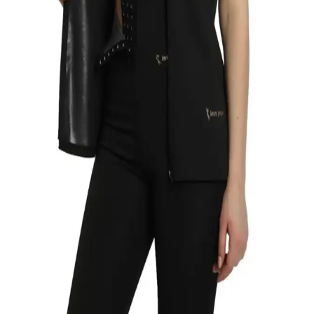
Yüksek yün oranı ve dayanıklı yapısıyla Kral Socks kadın kışlık
termal çorapları, soğuk havalarda konfor ve ısı yalıtımı sağlar, estetik
ve uzun ömürlü kullanım sunar.
Thermoform Artica ve The North Face Thermoform
Heavy Karşılaştırması: Malzeme ve Performans
Analizi
İki unisex termal içlik seti, malzeme ve performans özellikleriyle
farklı avantajlar sunuyor. Sıcak tutma, nefes alabilirlik ve
dayanıklılık açısından karşılaştırma yaparak en uygun seçimi
yapabilirsiniz.
Kalın Termal Kışlık Çoraplar: Şıklık ve Konforu Bir
Arada Sunar
Bu kalın ve termal çoraplar, %80 pamuk ve %20 polyester içerir,
dayanıklı ve şık tasarımıyla soğuk havalarda ayaklarınızı sıcak tutar,
kaymayı önler ve günlük kullanım için idealdir.
İnce Yaşam Termal Tayt ve Body Takımı: Vücut
Şekillendirme ve Terleme Özelliği