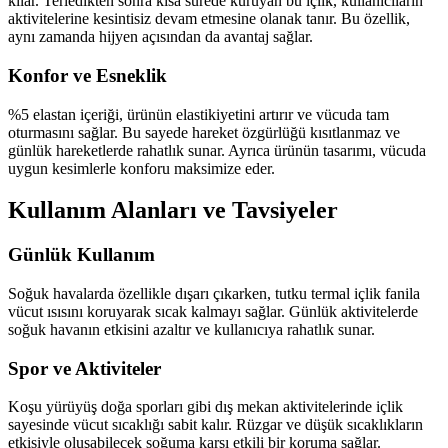
kılar. Terledikten sonra kısa sürede kuruyan bu içlik, kullanıcıların
aktivitelerine kesintisiz devam etmesine olanak tanır. Bu özellik,
aynı zamanda hijyen açısından da avantaj sağlar.
Konfor ve Esneklik
%5 elastan içeriği, ürünün elastikiyetini artırır ve vücuda tam
oturmasını sağlar. Bu sayede hareket özgürlüğü kısıtlanmaz ve
günlük hareketlerde rahatlık sunar. Ayrıca ürünün tasarımı, vücuda
uygun kesimlerle konforu maksimize eder.
Kullanım Alanları ve Tavsiyeler
Günlük Kullanım
Soğuk havalarda özellikle dışarı çıkarken, tutku termal içlik fanila
vücut ısısını koruyarak sıcak kalmayı sağlar. Günlük aktivitelerde
soğuk havanın etkisini azaltır ve kullanıcıya rahatlık sunar.
Spor ve Aktiviteler
Koşu yürüyüş doğa sporları gibi dış mekan aktivitelerinde içlik
sayesinde vücut sıcaklığı sabit kalır. Rüzgar ve düşük sıcaklıkların
etkisiyle oluşabilecek soğuma karşı etkili bir koruma sağlar.