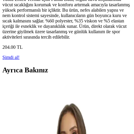
vücut sıcaklığını korumak ve konforu artırmak amacıyla tasarlanmış
yüksek performanslı bir içliktir. Bu ürün, nefes alabilen yapısı ve
nem kontrol sistemi sayesinde, kullanıcıların gün boyunca kuru ve
sıcak kalmasını sağlar. %60 polyester, %35 viskon ve %5 elastan
içeriği ile esneklik ve dayanıklılık sunar. Ürün, direkt olarak vücut
üzerine giyilmek üzere tasarlanmış ve günlük kullanım ile spor
aktiviteleri sırasında tercih edilebilir.
204
.00
TL
Şimdi al!
Ayrıca Bakınız
Soğuk ve Karlı Havalarda Şıklık ve Sıcaklık İçin
Katmanlama ve Kumaş Seçimi Rehberi
Soğuk ve karlı havalarda katmanlama, doğru kumaş seçimi ve
aksesuar kullanımıyla hem şık hem sıcak kalmanın yöntemleri
detaylı şekilde ele alınmaktadır.
Ağır Pamuklu Waffle Kumaşlı Termal Crewneck