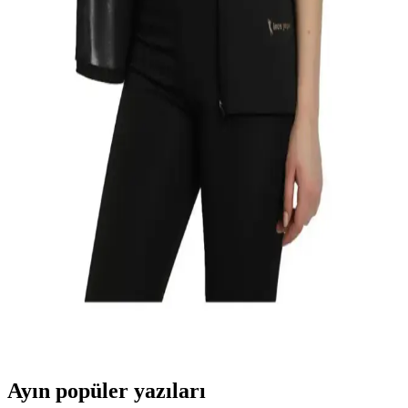
Analizi
İki unisex termal içlik seti, malzeme ve performans özellikleriyle
farklı avantajlar sunuyor. Sıcak tutma, nefes alabilirlik ve
dayanıklılık açısından karşılaştırma yaparak en uygun seçimi
yapabilirsiniz.
Kalın Termal Kışlık Çoraplar: Şıklık ve Konforu Bir
Arada Sunar
Bu kalın ve termal çoraplar, %80 pamuk ve %20 polyester içerir,
dayanıklı ve şık tasarımıyla soğuk havalarda ayaklarınızı sıcak tutar,
kaymayı önler ve günlük kullanım için idealdir.
İnce Yaşam Termal Tayt ve Body Takımı: Vücut
Şekillendirme ve Terleme Özelliği
İnce Yaşam'ın yüksek bel termal tayt ve body takımı, terlemeyi
artırarak yağ yakımını hızlandırır, vücut şekillendirmeye yardımcı
olur ve günlük kullanımda konfor sağlar.
Ayın popüler yazıları