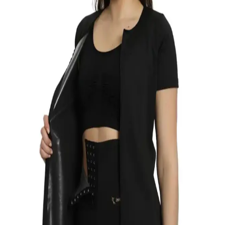
BGK 5' Li Sevimli Kadın Patik: Konfor ve Şıklığı
Bir Arada Sunan Ev Ayakkabısı
BGK 5' Li Sevimli Kadın Patik, doğal renkler ve esnek kumaşıyla
evde şıklık ve rahatlık sağlar, termal özelliğiyle soğuk havalarda
sıcak tutar, yıkama talimatlarına dikkat edilmelidir.
Thermal Giyim Agraflıtayt Inceltici Tayt: Sağlıklı ve
Şık Vücut Şekillendirme Çözümü
Sağlık ve şıklığı bir araya getiren bu termal tayt, yüksek bel ve sauna
etkisiyle incelme sağlar, hareket özgürlüğü sunar ve uzun ömürlü
kullanıma uygundur.
Kral Socks Kadın Kışlık Termal Çorapları: Yüksek
Isı Yalıtımı ve Dayanıklılık Sunar
Yüksek yün oranı ve dayanıklı yapısıyla Kral Socks kadın kışlık
termal çorapları, soğuk havalarda konfor ve ısı yalıtımı sağlar, estetik
ve uzun ömürlü kullanım sunar.
Thermoform Artica ve The North Face Thermoform
Heavy Karşılaştırması: Malzeme ve Performans