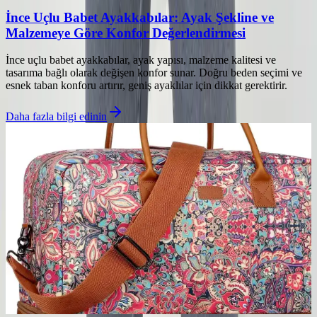
İnce Uçlu Babet Ayakkabılar: Ayak Şekline ve
Malzemeye Göre Konfor Değerlendirmesi
İnce uçlu babet ayakkabılar, ayak yapısı, malzeme kalitesi ve
tasarıma bağlı olarak değişen konfor sunar. Doğru beden seçimi ve
esnek taban konforu artırır, geniş ayaklılar için dikkat gerektirir.
Daha fazla bilgi edinin