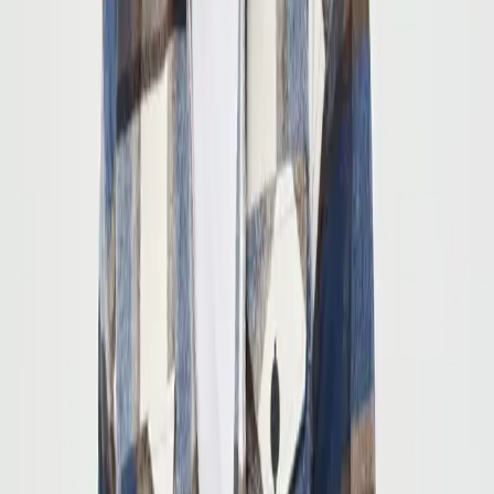
kış aylarında, iç mekanlarda veya dışarıda rahatlıkla tercih edilebilir.
Renk uyumu ve sade deseni, çeşitli pantolon ve ayakkabılarla
kolayca kombinlenebilir. Kot pantolonlar, chino pantolonlar ve hatta
kumaş pantolonlarla uyum sağlar. Ayrıca, gömlek altına basic t-
shirtler veya kazaklar giyerek katmanlı giyim seçenekleri de
oluşturulabilir.
Resmiyetten Casual’a Geçiş
Yaka detayı ve modern kesimi sayesinde, resmi olmayan toplantılar,
hafta sonu aktiviteleri veya arkadaş buluşmaları gibi çeşitli
ortamlarda kullanılabilir. Gömleğin düğmeli yapısı, katlanabilir
manşetleri ve fit kesimi, şıklığı ve rahatlığı bir arada sunar.
Müşteri Yorumları ve Değerlendirmeler
Genel olarak 4.5 yıldız yüksek bir puan alan ürün, kullanıcı
memnuniyetinde öne çıkar. Müşteri geri bildirimleri, özellikle
kumaş kalitesi, sıcak tutma özelliği ve rahatlığı
üzerinde
yoğunlaşır. Bazı kullanıcılar, kalıbın biraz dar olabileceğine dikkat
çekmiş, bu nedenle doğru beden seçimine önem verilmesi
gerektiğini belirtmiştir. Ayrıca, ürünün dayanıklılığı ve uzun
ömürlülüğü hakkında da olumlu görüşler mevcuttur.