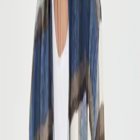
de estetik açısından avantaj sunar. Çift kapaklı cepler, günlük
eşyalarınızı güvenle taşımanızı kolaylaştırırken, gömleğin modern
siluetini bozmadan şık bir görünüm sağlar. Ayrıca,
düğmeli kapama
şekli
, hem kullanımı kolaylaştırır hem de gömleğin klasik duruşunu
pekiştirir. Yaka tipi ise
bisiklet yaka
olarak tasarlanmıştır, casual ve
resmi ortamlarda rahatlıkla kullanılabilir.
Kesim ve Beden Seçenekleri
Slim fit kalıp, vücut hatlarınızı ön plana çıkarırken,
regular boy
kesimi
sayesinde hareket özgürlüğü sunar. Ürün,
boy: 185 cm, kilo:
75 kg
olan kullanıcılar için M ve XL beden seçenekleriyle sunulur.
Beden uyumu konusunda kullanıcılar, ürünün tam oturduğunu ve
rahatlığını dile getirir. Dar kalıp tercih edenler, bedenlerini bir beden
büyük almalarını tavsiye ederken, geniş kalıp sevenler ise kendi
beden ölçülerini kullanabilir.
Kullanım Alanları ve Kombinasyon
İpuçları
Günlük Şıklık ve Çok Yönlülük
Bu gömlek,
her sezon
rahatlıkla kullanılabilir. Özellikle sonbahar ve