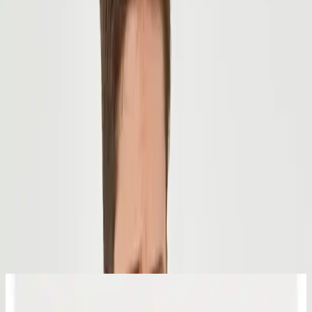
Trendler, ipuçları, rehberler ve yeni fikirlerle dolu
içerikler burada sizi bekliyor.
Ürünün Genel Özellikleri ve Tasarım
Anlayışı
Erkek modasında şıklığı ve rahatlığı bir arada sunan
COOL TARZ
Mavi Kahverengi Erkek Slim Fit Düğmeli Yaka Çift Cepli
Oduncu Ekose Gömlek
, günlük kullanıma uygun, modern ve
zamansız bir parça olarak öne çıkar. Bu gömlek, klasik oduncu
gömlek tarzını güncel kesim ve detaylarla yeniden umlayarak, her
yaş grubundan erkeklerin gardrobunda vazgeçilmez bir yer
edinmeyi hedefler.
440
.00
TL
Şimdi al!
Ayrıca Bakınız
Tudors Erkek Regular Fit Kareli Pamuklu Lacivert
Gömlek Düğmeli Yaka ve Şık Tasarım