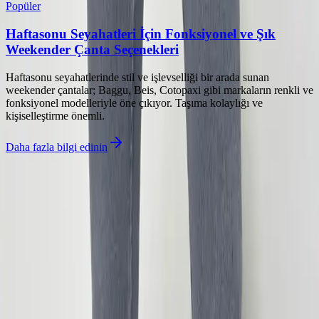
Popüler
Haftasonu Seyahatleri İçin Fonksiyonel ve Şık
Weekender Çanta Seçenekleri
Haftasonu seyahatlerinde stil ve işlevselliği bir arada sunan
weekender çantalar; Baggu, Beis, Cotopaxi gibi markaların renkli ve
fonksiyonel modelleriyle öne çıkıyor. Taşıma kolaylığı ve
kişiselleştirme önemli.
Daha fazla bilgi edinin
©
Kiyafetx
2026
Site bölümleri
Ana Sayfa
Kategoriler
Etiketler
Yazarlar
Genel sayfalar