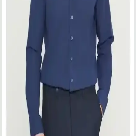
kesimi ve şık tasarımıyla yaz aylarında ideal. Günlük kullanım ve
şıklık için uygun, kolay bakım özellikleriyle öne çıkar.
Grimelange Brice Erkek %100 Keten Kumaş Siyah
Gömlek: Şıklık ve Konforun Buluşması
%100 keten kumaş, şık tasarım ve rahat kesimiyle Grimelange Brice
erkek gömlek, günlük ve resmi kullanıma uygun, doğal ve nefes
alabilir yapısıyla öne çıkar.
Fitmens Slim Fit Uzun Kol Erkek Gömlek: Şıklık ve
Konforun Modern Buluşması
%80 pamuk ve %20 polyester karışımı, dayanıklı ve şık tasarımıyla
Fitmens slim fit gömlek, her sezon kullanım ve kolay bakım imkanı
sunar, günlük ve özel anlar için ideal.
D'S Damat Slim Fit Mavi Italyan Yaka Uzun Kollu
Erkek Gömlek: Şıklık ve Kalitenin Buluşması
D'S Damat'in slim fit mavi italyan yaka gömleği, %60 pamuk ve
%40 polyester karışımıyla rahatlık ve şıklık sunar, uzun kollu ve
kolay ütülenebilir özellikleriyle günlük ve özel kullanıma uygundur.