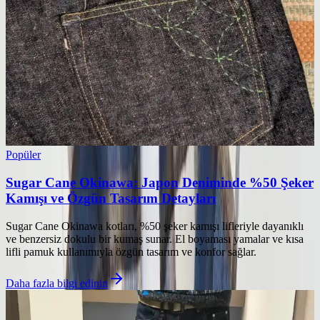
Popüler
Sugar Cane Okinawa: Japon Deniminde %50 Şeker
Kamışı ve Özgün Tasarım Detayları
Sugar Cane Okinawa kotları, %50 şeker kamışı lifleriyle dayanıklı
ve benzersiz dokulu bir kumaş sunar. El boyaması yamalar ve kısa
lifli pamuk kullanımıyla özgün tasarım ve konfor sağlar.
Daha fazla bilgi edinin