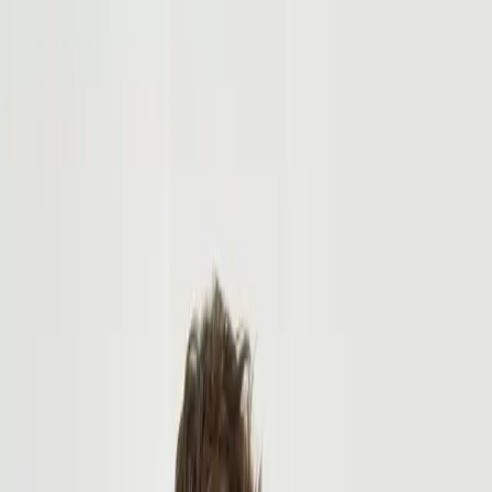
Makaleler
Kategoriler
Hakkımızda
Yazarlar
Ara...
⌘
K
Toggle theme
Ana Sayfa
İlham Veren Yazılar
Erkek Slim Fit Oduncu Ekose Gömlek Mavi Kahverengi
Modern ve Şık Tasarım
COOL TARZ Mavi Kahverengi Erkek