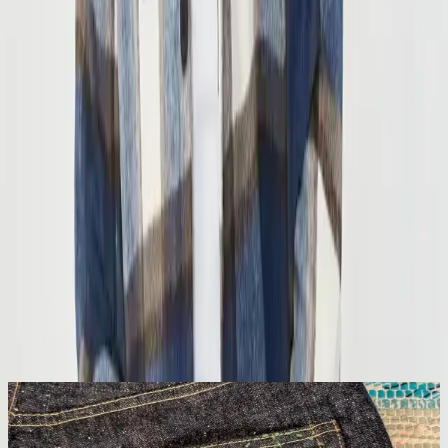
Product ID:
erkek-slim-fit-oduncu-ekose-gomlek-mavi-kahverengi-
modern-ve-sik-tasarim
Tarih:
2026-08-08
Paylaş:
f
𝕏
Yorumlar:
Yorum
0
Beğen
Ayın popüler yazıları