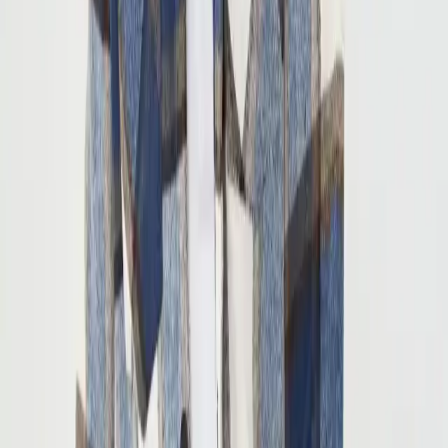
Seçili Platform:
Trendyol
ℹ️ Sadece Trendyol'da fiyat mevcut
Gün başına
✗
Hafta başına
✗
Ay başına
✗
Yıl başına
Yıl Başına Fiyatlar
Min Fiyat
405.15
TL
Max Fiyat
405.15
TL
Min İndirim
8.0
%
Max İndirim
8.0
%