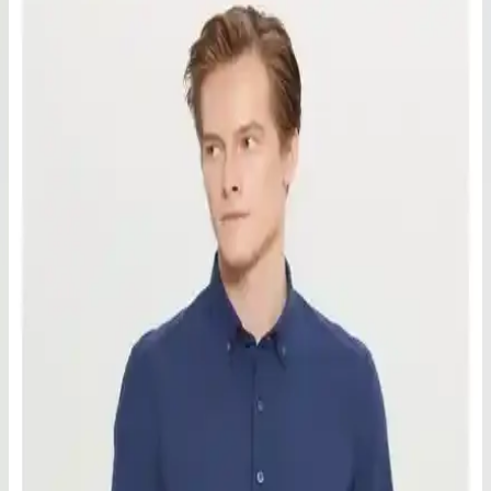
Tudors erkek gömleği, %57 pamuk ve %43 polyester karışımıyla
nefes alabilir, şık kareli tasarımı ve rahat kesimiyle günlük ve casual
kullanıma uygun ideal bir seçimdir.
Erkek Oduncu Gömlekleri Karşılaştırması: Ekose ve
Ekoseli Modellerin Özellikleri ve Kullanım Alanları
İki farklı erkek oduncu gömleğinin detaylı karşılaştırması. Kumaş,
tasarım, kullanım alanları ve kullanıcı yorumlarıyla her modelin öne
çıkan özellikleri burada.
DeFacto Erkek Regular Fit Kareli Oduncu Uzun
Kollu Gömlek Modern ve Çok Yönlü Tasarım
DeFacto'nun ekose desenli, regular fit erkek gömleği, yüksek kaliteli
malzemeleri ve çok yönlü kullanımıyla günlük ve resmi ortamlarda
şıklık sağlar.
Altınyılz Classics Erkek Lacivert Keten Görünümlü
Comfort Fit Kısa Kollu Gömlek
Yüksek kaliteli %100 pamuk lacivert kısa kollu gömlek, rahat