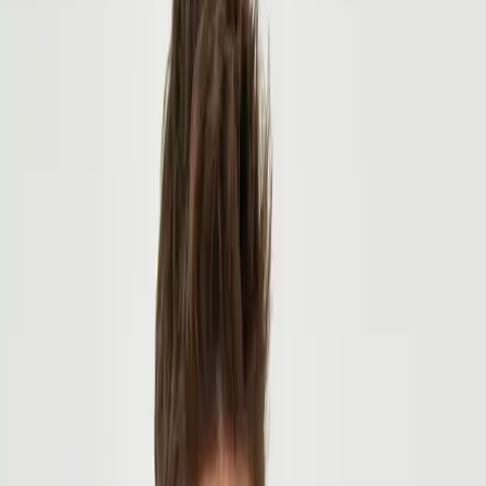
Slim Fit Düğmeli Yaka Çift Cepli Oduncu
Ekose Gömlek
Erdem Sevgi
Yazarı Ziyaret Et
İlham Veren Yazılar
Değerlendirme
3.6
/
5
Güncel Fiyat
440.31
TL
Yazar
Erdem Sevgi
Tür
İlham Veren Yazılar
Yayınlanma
1 Nisan 2025
Bu Yazı Hakkında
Modern ve şık oduncu gömlek, slim fit kesimi, ekose
deseni ve sıcak tutan kumaşıyla günlük ve resmi
kullanıma uygun. Kaliteli materyaliyle rahat ve
dayanıklı, çeşitli kombinlerle tarzınızı tamamlar.