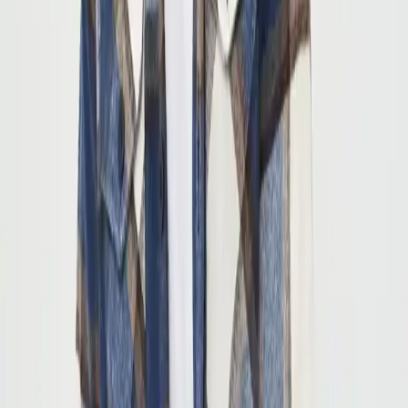
Sonuç ve Tavsiyeler
COOL TARZ Mavi Kahverengi Erkek Slim Fit Düğmeli Yaka
Çift Cepli Oduncu Ekose Gömlek
, her erkeğin gardrobunda
bulunması gereken temel ve şık bir parçadır. Günlük hayatta
rahatlıkla kullanılabilirken, şıklığıyla da dikkat çekmeyi başarır.
Kaliteli kumaşı, modern tasarımı ve çok yönlü kullanım imkânlarıyla
uzun vadeli tercih edilebilir. Özellikle soğuk havalarda sıcak tutma
özelliği ve şık duruşuyla, kış mevsiminin vazgeçilmezleri arasında
yer alır.
Bu gömlek ile tarzınızı yansıtarak, hem rahat hem de gösterişli bir
görünüm elde edebilirsiniz. Her beden ve tarzda uyum sağlayan
tasarımıyla, müşteri memnuniyeti yüksek seviyededir ve kullanıcılar
tarafından sıkça önerilmektedir. İster günlük dış mekan
aktivitelerinde ister ofis ortamında kullanabileceğiniz bu ürün,
fonksiyonelliği ve şıklığı bir arada sunar.
Tekstil tercihlerinde kafan karıştıysa
karşılaştırma özeti
ile
seçenekleri değerlendirebilirsin.
Fiyat Bilgileri
Farklı platformlardaki fiyat trendleri
🛒
Hepsiburada
🛍️
Trendyol