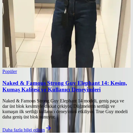
Popüler
Naked & Famous Strong Guy Elephant 14: Kesim,
Kumaş Kalitesi ve Kullanıcı Deneyimleri
Naked & Famous Strong Guy Elephant 14 modeli, geniş paça ve
dar üst blok kesimiyle dikkat çekiyor. Düğmelerin sertliği ve
kumaşın ilk sertliği kullanıcı deneyimini etkiliyor. True Guy modeli
daha geniş üst blok sunuyor.
Daha fazla bilgi edinin