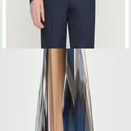
Altınyılz Classics Erkek Lacivert Slim Fit Düğmeli
Yaka Keten Görünümlü Pamuk Gömlek
Altınyılz Classics’in lacivert, %100 pamuk, keten görünümlü slim fit
gömleği, rahatlık ve şıklığı bir arada sunar. Günlük ve hafta sonu
kullanımı için ideal, hafif ve nefes aldırıcı yapısıyla yaz aylarında
tercih edilir.
Malzeme ve Doku
Üründe kullanılan
akrilik ve polyester karışımı kumaş
,
dayanıklılığı artırırken, kullanım konforunu da ön plana çıkarır.
Dokuma kumaş tipi ve kaşe dokuma dokusu, gömleğe hem şık bir
görünüm katar hem de mevsim geçişlerinde kullanılabilirliğini
sağlar. Kumaşın kalınlığı ve dokusu, özellikle soğuk havalarda sıcak
tutma özelliğiyle dikkat çeker. Ürünün kalitesi, müşteri geri
bildirimlerinde de sıkça vurgulanır; kalınlık ve yumuşaklık açısından
yüksek memnuniyet sağlanır.
Tasarım Detayları
Gömleğin
düz deseni
ve
ekstra çift cepli yapısı
, hem pratiklik hem