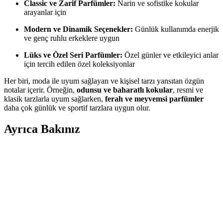
Classic ve Zarif Parfümler:
Narin ve sofistike kokular
arayanlar için
Modern ve Dinamik Seçenekler:
Günlük kullanımda enerjik
ve genç ruhlu erkeklere uygun
Lüks ve Özel Seri Parfümler:
Özel günler ve etkileyici anlar
için tercih edilen özel koleksiyonlar
Her biri, moda ile uyum sağlayan ve kişisel tarzı yansıtan özgün
notalar içerir. Örneğin,
odunsu ve baharatlı kokular
, resmi ve
klasik tarzlarla uyum sağlarken,
ferah ve meyvemsi parfümler
daha çok günlük ve sportif tarzlara uygun olur.
Ayrıca Bakınız
Erkekler İçin Spor Salonu Kıyafetleri: Ter Emicilik,
Rahatlık ve Öne Çıkan Markalar
Erkekler için spor salonu kıyafetlerinde ter emicilik, nefes alabilirlik
ve fonksiyonellik ön plandadır. Target, Lululemon ve Ten Thousand
gibi markalar, rahat ve dayanıklı ürünler sunar.