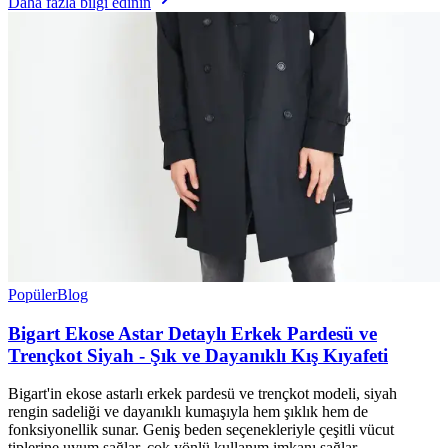
Daha fazla bilgi edinin
Popüler
Blog
Bigart Ekose Astar Detaylı Erkek Pardesü ve
Trençkot Siyah - Şık ve Dayanıklı Kış Kıyafeti
Bigart'in ekose astarlı erkek pardesü ve trençkot modeli, siyah
rengin sadeliği ve dayanıklı kumaşıyla hem şıklık hem de
fonksiyonellik sunar. Geniş beden seçenekleriyle çeşitli vücut
tiplerine uyum sağlar, çok yönlü kullanım imkanı sağlar.