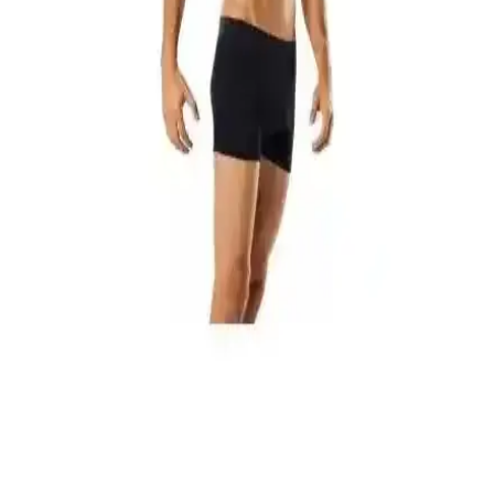
Günlük Rahatlık ve Stil Sunar
Jack & Jones Tyler serisine ait 5'li boxer paketi, yüksek pamuk oranı
ve elastan içeriğiyle konfor ve dayanıklılık sunar. Farklı desen ve
renk seçenekleriyle günlük kullanım için ideal, ancak beden uyumu
ve dayanıklılık konusunda dikkatli olunmalı.
Erkek Bej Günlük Ayakkabılar: Şıklık ve Konforu
Bir Arada Sunan Modeller
Bej erkek günlük ayakkabılar, çok yönlü kullanımı ve şık
görünümüyle günlük yaşamda ideal tercih. Kaliteli malzeme ve
uygun tasarımla uzun ömürlü ve rahat kullanım sağlar.
Dündar Bambu Erkek Çorapları Karşılaştırması:
Malzeme, Konfor ve Dayanıklılık
İki farklı Dündar bambu erkek çorabını karşılaştırıyoruz. Malzeme,
konfor, koku ve dayanıklılık kriterleriyle detaylı analiz edilerek,
kullanıcı deneyimleriyle desteklenmiş bilgiler sunuluyor.
Erkek Boxer Karşılaştırması: Tutku Paket ve
Velmore Ürünlerinin Özellikleri ve Kullanıcı