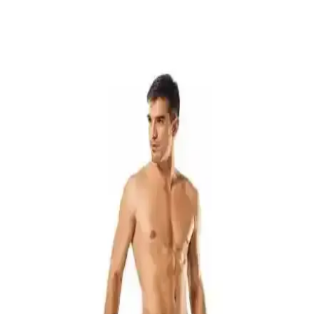
Yaz Aylarında Erkekler İçin Fonksiyonel ve Şık
Giyim Seçenekleri ve Kombin Önerileri
Yaz aylarında erkekler için nefes alabilir kumaşlar, uygun kesimler
ve doğru aksesuarlar şıklık ve konforu bir arada sunar. Keten,
pamuklu kıyafetler ve hafif ayakkabılar yaz gardırobunun temelini
oluşturur.
West Coast ve SF Bay Area Orta Yaş Erkek
Modasında Bölgesel Stil ve Influencer Önerileri
West Coast ve SF Bay Area’da orta yaş erkek modasında iklime
uygun, rahat ve şık stil önerileri öne çıkar. Bölgesel farklılıklar ve
influencerlar, fonksiyonel ve casual kombinlerle uyum sağlar.
Saysez Bambu Erkek Yarım Konç Çorapları: Doğal
Malzemelerle Konfor ve Şıklık Sunar
Saysez bambu erkek yarım konç çorapları, %80 bambu içeriğiyle
yüksek hava geçirgenliği ve yumuşaklık sağlar, uzun ömürlü ve şık
tasarımıyla günlük ve spor kullanıma uygundur.
Jack & Jones Tyler 5'li Karışık Boxer Paketi