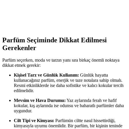
Yorumları
İki farklı erkek boxer modeli Tutku Paket ve Velmore
karşılaştırmasıyla malzeme, konfor ve dayanıklılık detaylarıyla
anlatılıyor.
Parfüm Seçiminde Dikkat Edilmesi
Gerekenler
Parfüm seçerken, moda ve tarzın yanı sıra birkaç önemli noktaya
dikkat etmek gerekir:
Kişisel Tarz ve Günlük Kullanım:
Günlük hayatta
kullanacağınız parfüm, enerjik ve taze notalara sahip olmalı.
Resmi etkinliklerde ise daha sofistike ve kalıcı kokular tercih
edilmelidir.
Mevsim ve Hava Durumu:
Yaz aylarında ferah ve hafif
kokular, kış aylarında ise odunsu ve baharatlı parfümler daha
uygundur.
Cilt Tipi ve Kimyası:
Parfümün ciltte nasıl hissettirdiği,
kimyasıyla uyumu önemlidir. Bir parfüm, bir kişinin teninde