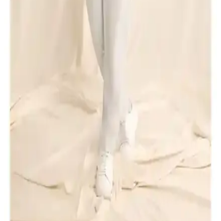
ve etkinlik seviyeleri hakkında detaylar sunuyoruz.
İki Erkek Polo Yaka Tişörtü Karşılaştırması:
Kumaş, Kesim ve Dayanıklılık Analizi
Bu makalede, Altınyılz<dı>z Classics ve D'S Damat erkek polo
yaka tişörtleri detaylı şekilde karşılaştırılıyor. Kumaş, kesim ve
dayanıklılık özellikleriyle her iki ürünün günlük kullanım
performansı inceleniyor.
D'S Damat ve U.S. Polo Assn. Erkek Polo Yaka
Tişörtleri Karşılaştırması ve Özellikleri
Bu makalede, D'S Damat açık sarı Pike dokulu ve U.S. Polo Assn.
beyaz slim fit polo yaka tişörtlerinin malzeme, tasarım ve
dayanıklılık özellikleri detaylı şekilde karşılaştırılıyor.
Altınyılz<dı>z ve Lufian Erkek Polo Tişörtleri
Karşılaştırması Günlük ve Şık Kullanım İçin
Altınyılz<dı>z Classics ve Lufian Laon Smart erkek polo tişörtleri,
kumaş, tasarım ve dayanıklılık açısından karşılaştırıldı. Her iki ürün
de şık ve rahat, farklı özelliklerle öne çıkıyor.