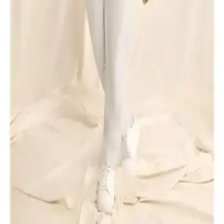
karşılaştırıyoruz. Kullanıcı yorumlarıyla ürünlerin günlük kullanım
ve etkinlik seviyeleri hakkında detaylar sunuyoruz.
İki Erkek Polo Yaka Tişörtü Karşılaştırması:
Kumaş, Kesim ve Dayanıklılık Analizi
Bu makalede, Altınyılz<dı>z Classics ve D'S Damat erkek polo
yaka tişörtleri detaylı şekilde karşılaştırılıyor. Kumaş, kesim ve
dayanıklılık özellikleriyle her iki ürünün günlük kullanım
performansı inceleniyor.
D'S Damat ve U.S. Polo Assn. Erkek Polo Yaka
Tişörtleri Karşılaştırması ve Özellikleri
Bu makalede, D'S Damat açık sarı Pike dokulu ve U.S. Polo Assn.
beyaz slim fit polo yaka tişörtlerinin malzeme, tasarım ve
dayanıklılık özellikleri detaylı şekilde karşılaştırılıyor.
Altınyılz<dı>z ve Lufian Erkek Polo Tişörtleri
Karşılaştırması Günlük ve Şık Kullanım İçin
Altınyılz<dı>z Classics ve Lufian Laon Smart erkek polo tişörtleri,
kumaş, tasarım ve dayanıklılık açısından karşılaştırıldı. Her iki ürün