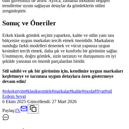
olan güveninizi de artırır. Ayrıca, zamanla modanın değişen
trendlerine uyum sağlayan detaylar da gömleklerin stilini
zenginleştirir.
Sonuç ve Öneriler
Erkek klasik gömlek seçimi yaparken, kalite ve stilin yanı sıra
bütçenize uygun markaları tercih etmek önemlidir. Markaların
sunduğu farklı modelleri denemek ve vücut yapınıza uygun
kesimleri tercih etmek, daha şık ve konforlu bir görünüm sağlar.
Unutmayın, doğru gömlek, sizin tarzınızı ve duruşunuzu en iyi
şekilde yansıtan en önemli parçalardan biridir.
Stil sahibi ve şık bir görünüm için, kendinize uygun markaları
keşfetmeye ve tarzınıza uygun detaylara özen göstermeye
devam edin!
#
erkekgiyim
#
klasikgomlek
#
markalar
#
kalite
#
moda
#
fiyat
#
stil
Erdem Sevgi
6 Ekim 2025
·
Güncellendi:
27 Mart 2026
Paylaş:
f
𝕏