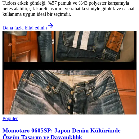
Tudors erkek gömleği, %57 pamuk ve %43 polyester karışımıyla
nefes alabilir, şık kareli tasarımı ve rahat kesimiyle günlük ve casual
kullanıma uygun ideal bir seçimdir.
Daha fazla bilgi edinin
Popüler
Momotaro 0605SP: Japon Denim Kültüründe
Özgün Tasarım ve Dayanıklılık