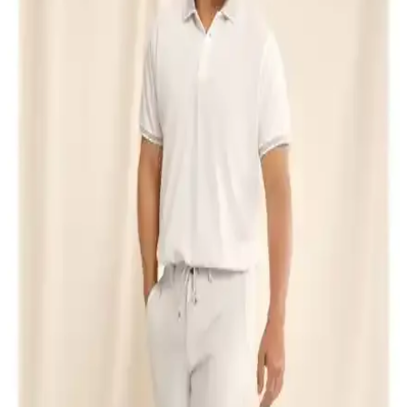
Bigart'in ekose astarlı erkek pardesü ve trençkot modeli, siyah
rengin sadeliği ve dayanıklı kumaşıyla hem şıklık hem de
fonksiyonellik sunar. Geniş beden seçenekleriyle çeşitli vücut
tiplerine uyum sağlar, çok yönlü kullanım imkanı sağlar.
Altınyılz Classics Erkek Beyaz Slim Fit Dar Kesim
Keten Görünümlü Gömlek 100% Pamuk
%100 pamuk ve keten görünümlü tasarımıyla yaz aylarına uygun,
slim fit kesim erkek gömlek. Günlük ve casual tarzlara uygun şık ve
rahat seçenekler sunar.
Buratti %100 Pamuklu V Yaka Slim Fit Erkek
Tişörtü Detaylı İnceleme ve Kullanım Önerileri
Buratti %100 pamuklu V yaka slim fit erkek tişörtü, şık tasarımı ve
yüksek konforuyla yaz ve ilkbahar aylarında ideal tercih. Dar kesim
ve nefes alabilir kumaşıyla günlük ve spor kombinlere uyum sağlar.
Erkek Korse Atletleri Karşılaştırması: Sıkılaştırıcı
Etki ve Kullanım Özellikleri
İki erkek korse atletinin malzeme, rahatlık ve sıkılaştırıcı etkilerini