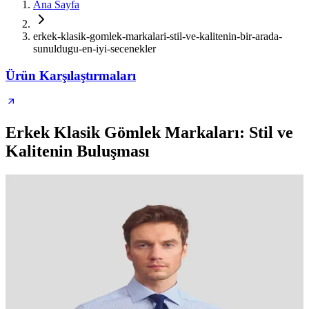
Ana Sayfa
erkek-klasik-gomlek-markalari-stil-ve-kalitenin-bir-arada-
sunuldugu-en-iyi-secenekler
Ürün Karşılaştırmaları
Erkek Klasik Gömlek Markaları: Stil ve
Kalitenin Buluşması