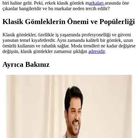
biri haline gelir. Peki, erkek klasik gömlek m
arkaları
arasında öne
çıkanlar hangileridir ve bu markalar neden tercih edilir?
Klasik Gömleklerin Önemi ve Popülerliği
Klasik gömlekler, özellikle iş yaşamında profesyonelliği ve güveni
yansıtan temel kıyafetlerdir. Aynı zamanda kaliteli bir gömlek, uzun
ömürlü kullanım ve rahatlık sağlar. Moda trendleri ne kadar değişirse
değişsin, klasik gömlekler zamansız şıklığın
adresidir
.
Ayrıca Bakınız
Erkekler İçin Rüzgarlık ve Yağmurluk Seçenekleri:
Şıklık ve Fonksiyonellik Bir Arada
Mevsim geçişlerinde şık ve fonksiyonel erkek rüzgarlık ve
yağmurluk seçenekleri, malzeme, tasarım ve kullanım alanlarıyla
hava koşullarına uygun giyim ipuçlarını sunuyor.
Bigart Ekose Astar Detaylı Erkek Pardesü ve
Trençkot Siyah - Şık ve Dayanıklı Kış Kıyafeti