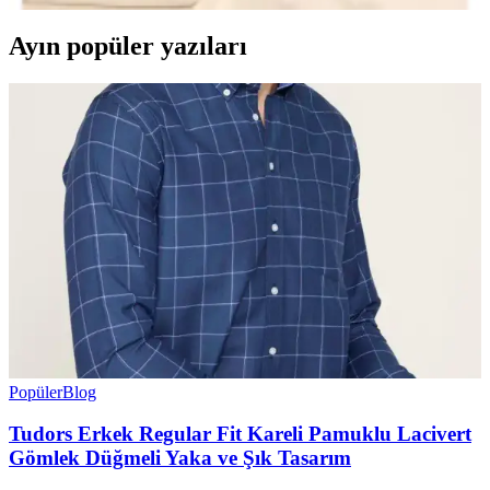
Ayın popüler yazıları
Popüler
Blog
Tudors Erkek Regular Fit Kareli Pamuklu Lacivert
Gömlek Düğmeli Yaka ve Şık Tasarım