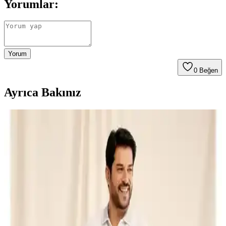
Yorumlar:
Yorum
0
Beğen
Ayrıca Bakınız
Erkekler İçin Rüzgarlık ve Yağmurluk Seçenekleri:
Şıklık ve Fonksiyonellik Bir Arada
Mevsim geçişlerinde şık ve fonksiyonel erkek rüzgarlık ve
yağmurluk seçenekleri, malzeme, tasarım ve kullanım alanlarıyla
hava koşullarına uygun giyim ipuçlarını sunuyor.
Bigart Ekose Astar Detaylı Erkek Pardesü ve
Trençkot Siyah - Şık ve Dayanıklı Kış Kıyafeti
Bigart'in ekose astarlı erkek pardesü ve trençkot modeli, siyah