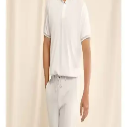
rengin sadeliği ve dayanıklı kumaşıyla hem şıklık hem de
fonksiyonellik sunar. Geniş beden seçenekleriyle çeşitli vücut
tiplerine uyum sağlar, çok yönlü kullanım imkanı sağlar.
Altınyılz Classics Erkek Beyaz Slim Fit Dar Kesim
Keten Görünümlü Gömlek 100% Pamuk
%100 pamuk ve keten görünümlü tasarımıyla yaz aylarına uygun,
slim fit kesim erkek gömlek. Günlük ve casual tarzlara uygun şık ve
rahat seçenekler sunar.
Buratti %100 Pamuklu V Yaka Slim Fit Erkek
Tişörtü Detaylı İnceleme ve Kullanım Önerileri
Buratti %100 pamuklu V yaka slim fit erkek tişörtü, şık tasarımı ve
yüksek konforuyla yaz ve ilkbahar aylarında ideal tercih. Dar kesim
ve nefes alabilir kumaşıyla günlük ve spor kombinlere uyum sağlar.
Erkek Korse Atletleri Karşılaştırması: Sıkılaştırıcı
Etki ve Kullanım Özellikleri
İki erkek korse atletinin malzeme, rahatlık ve sıkılaştırıcı etkilerini
karşılaştırıyoruz. Kullanıcı yorumlarıyla ürünlerin günlük kullanım