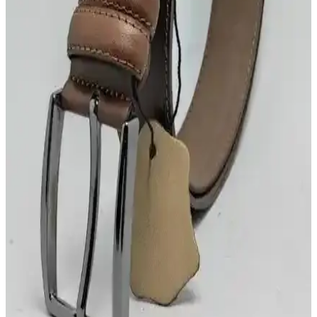
ve ayarlanabilir tokasıyla uzun ömürlü kullanım sağlar.
Erkek Hakiki Deri ve Mandal Derisi Kemerleri
Karşılaştırması ve Seçim Rehberi
İki popüler erkek kemerini detaylı karşılaştırıyoruz. Hakiki deri ve
manda derisi kemerlerin özellikleri, kullanıcı yorumları ve
avantajlarıyla en uygun seçimi yapmanıza yardımcı oluyoruz.
DeFacto Erkek Suni Deri Kemerleri Karşılaştırması:
Tasarım, Malzeme ve Kullanım Özellikleri
İki DeFacto erkek suni deri kemerini detaylı karşılaştırıyoruz.
Tasarım, malzeme ve kullanıcı deneyimleriyle en uygun seçimi
yapmanıza yardımcı oluyoruz.
Livize Manda Derisi Erkek Kemeri Karşılaştırması:
Otomatik ve Kot Modelleri Analizi
Bu makalede, Livize'nin otomatik tokalı ve kot kemeri modelleri
detaylı şekilde karşılaştırılıyor, kalite, kullanım kolaylığı ve tasarım
özellikleriyle en uygun seçimi yapmanıza yardımcı oluyor.