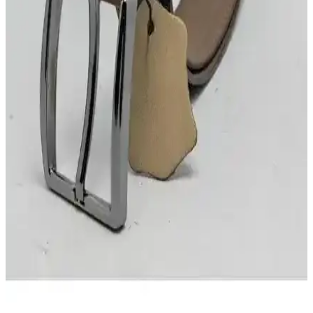
DeFacto Erkek Suni Deri Kemerleri Karşılaştırması:
Tasarım, Malzeme ve Kullanım Özellikleri
İki DeFacto erkek suni deri kemerini detaylı karşılaştırıyoruz.
Tasarım, malzeme ve kullanıcı deneyimleriyle en uygun seçimi
yapmanıza yardımcı oluyoruz.
Livize Manda Derisi Erkek Kemeri Karşılaştırması:
Otomatik ve Kot Modelleri Analizi
Bu makalede, Livize'nin otomatik tokalı ve kot kemeri modelleri
detaylı şekilde karşılaştırılıyor, kalite, kullanım kolaylığı ve tasarım
özellikleriyle en uygun seçimi yapmanıza yardımcı oluyor.
Hakiki Deri Erkek Kemerleri Karşılaştırması: Eds
ve Partscraft Modellerinin Özellikleri ve Kullanıcı
Yorumları
İki farklı hakiki deri erkek kemerini detaylı karşılaştırıyoruz.
Malzeme, tasarım, konfor ve kullanıcı geri bildirimleriyle en iyi
seçimi yapmanıza yardımcı oluyoruz.