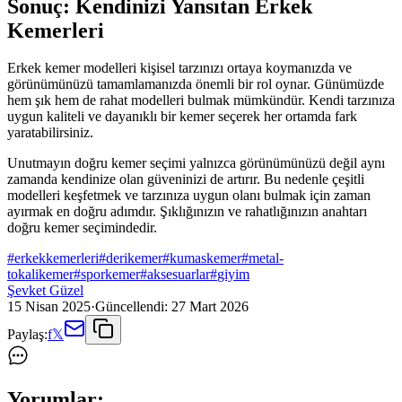
Sonuç: Kendinizi Yansıtan Erkek
Kemerleri
Erkek kemer modelleri kişisel tarzınızı ortaya koymanızda ve
görünümünüzü tamamlamanızda önemli bir rol oynar. Günümüzde
hem şık hem de rahat modelleri bulmak mümkündür. Kendi tarzınıza
uygun kaliteli ve dayanıklı bir kemer seçerek her ortamda fark
yaratabilirsiniz.
Unutmayın doğru kemer seçimi yalnızca görünümünüzü değil aynı
zamanda kendinize olan güveninizi de artırır. Bu nedenle çeşitli
modelleri keşfetmek ve tarzınıza uygun olanı bulmak için zaman
ayırmak en doğru adımdır. Şıklığınızın ve rahatlığınızın anahtarı
doğru kemer seçimindedir.
#
erkekkemerleri
#
derikemer
#
kumaskemer
#
metal-
tokalikemer
#
sporkemer
#
aksesuarlar
#
giyim
Şevket Güzel
15 Nisan 2025
·
Güncellendi:
27 Mart 2026
Paylaş:
f
𝕏
Yorumlar: