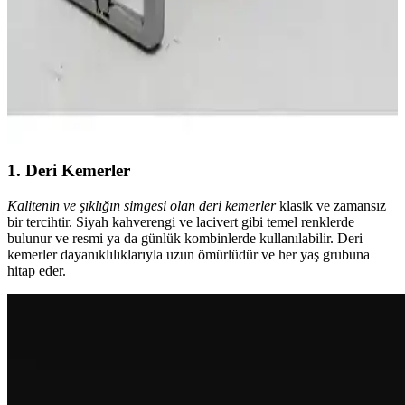
Hakiki Deri Erkek Kemerleri Karşılaştırması: Eds
ve Partscraft Modellerinin Özellikleri ve Kullanıcı
Yorumları
İki farklı hakiki deri erkek kemerini detaylı karşılaştırıyoruz.
Malzeme, tasarım, konfor ve kullanıcı geri bildirimleriyle en iyi
seçimi yapmanıza yardımcı oluyoruz.
1. Deri Kemerler
Kalitenin ve şıklığın simgesi olan deri kemerler
klasik ve zamansız
bir tercihtir. Siyah kahverengi ve lacivert gibi temel renklerde
bulunur ve resmi ya da günlük kombinlerde kullanılabilir. Deri
kemerler dayanıklılıklarıyla uzun ömürlüdür ve her yaş grubuna
hitap eder.