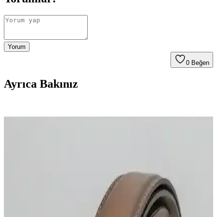
Yorum
0
Beğen
Ayrıca Bakınız
Derili Erkek Kemerleri Karşılaştırması: Gayış Özel
Kutulu ve Oval Mand Derisi Modelleri
İki farklı erkek deri kemer modeli, malzeme, tasarım ve dayanıklılık
açısından karşılaştırıldı. Kullanıcı yorumlarıyla ürünlerin avantajları
ve dezavantajları ortaya konuyor.
Deribond Erkek Kemerleri Karşılaştırması: Günlük
Kullanım İçin En İyi Seçenekler
Deribond erkek kemerleri, farklı tasarım ve malzemeleriyle günlük