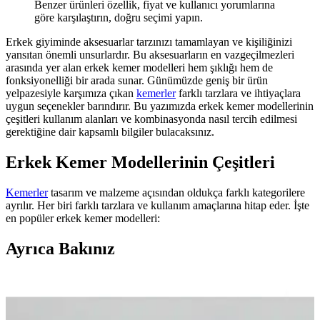
Benzer ürünleri özellik, fiyat ve kullanıcı yorumlarına
göre karşılaştırın, doğru seçimi yapın.
Erkek giyiminde aksesuarlar tarzınızı tamamlayan ve kişiliğinizi
yansıtan önemli unsurlardır. Bu aksesuarların en vazgeçilmezleri
arasında yer alan erkek kemer modelleri hem şıklığı hem de
fonksiyonelliği bir arada sunar. Günümüzde geniş bir ürün
yelpazesiyle karşımıza çıkan
kemerler
farklı tarzlara ve ihtiyaçlara
uygun seçenekler barındırır. Bu yazımızda erkek kemer modellerinin
çeşitleri kullanım alanları ve kombinasyonda nasıl tercih edilmesi
gerektiğine dair kapsamlı bilgiler bulacaksınız.
Erkek Kemer Modellerinin Çeşitleri
Kemerler
tasarım ve malzeme açısından oldukça farklı kategorilere
ayrılır. Her biri farklı tarzlara ve kullanım amaçlarına hitap eder. İşte
en popüler erkek kemer modelleri:
Ayrıca Bakınız
Derili Erkek Kemerleri Karşılaştırması: Gayış Özel
Kutulu ve Oval Mand Derisi Modelleri