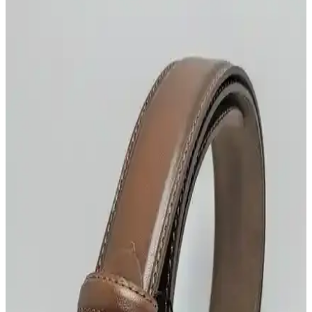
İki farklı erkek deri kemer modeli, malzeme, tasarım ve dayanıklılık
açısından karşılaştırıldı. Kullanıcı yorumlarıyla ürünlerin avantajları
ve dezavantajları ortaya konuyor.
Deribond Erkek Kemerleri Karşılaştırması: Günlük
Kullanım İçin En İyi Seçenekler
Deribond erkek kemerleri, farklı tasarım ve malzemeleriyle günlük
kullanım için ideal seçenekler sunar. Uygun fiyatlı ve şık
modelleriyle kullanıcıların beğenisini kazanır.
Erkek Kemerleri Karşılaştırması: Deribond ve
Bosskan Modellerinin Özellikleri
Deribond ve Bosskan erkek kemerleri arasındaki farkları, kullanıcı
yorumlarını ve özelliklerini inceleyerek en uygun seçimi yapmanıza
yardımcı oluyoruz.
GoDeri 2'li Kumaş Pantolon Kemeri Seti Şıklık ve
Dayanıklılığı Bir Arada Sunar
GoDeri 2'li set, hakiki deri kullanımı ve şık tasarımıyla erkekler için
ideal, dayanıklı kumaş pantolon kemerleri sunar. Renk seçenekleri