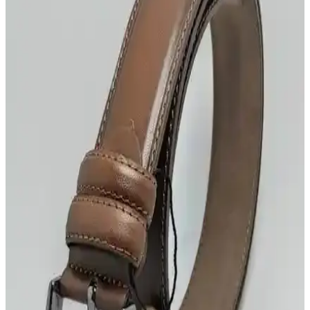
kullanım için ideal seçenekler sunar. Uygun fiyatlı ve şık
modelleriyle kullanıcıların beğenisini kazanır.
Erkek Kemerleri Karşılaştırması: Deribond ve
Bosskan Modellerinin Özellikleri
Deribond ve Bosskan erkek kemerleri arasındaki farkları, kullanıcı
yorumlarını ve özelliklerini inceleyerek en uygun seçimi yapmanıza
yardımcı oluyoruz.
GoDeri 2'li Kumaş Pantolon Kemeri Seti Şıklık ve
Dayanıklılığı Bir Arada Sunar
GoDeri 2'li set, hakiki deri kullanımı ve şık tasarımıyla erkekler için
ideal, dayanıklı kumaş pantolon kemerleri sunar. Renk seçenekleri
ve ayarlanabilir tokasıyla uzun ömürlü kullanım sağlar.
Erkek Hakiki Deri ve Mandal Derisi Kemerleri
Karşılaştırması ve Seçim Rehberi
İki popüler erkek kemerini detaylı karşılaştırıyoruz. Hakiki deri ve
manda derisi kemerlerin özellikleri, kullanıcı yorumları ve
avantajlarıyla en uygun seçimi yapmanıza yardımcı oluyoruz.