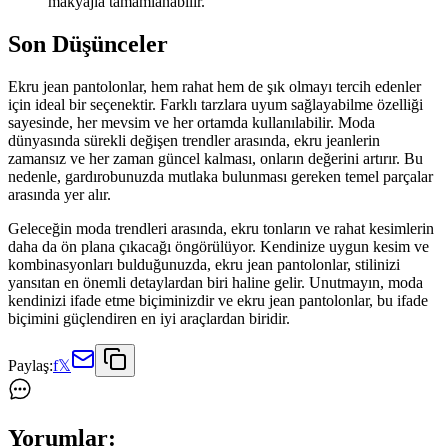
makyajla tamamlanabilir.
Son Düşünceler
Ekru jean pantolonlar, hem rahat hem de şık olmayı tercih edenler
için ideal bir seçenektir. Farklı tarzlara uyum sağlayabilme özelliği
sayesinde, her mevsim ve her ortamda kullanılabilir. Moda
dünyasında sürekli değişen trendler arasında, ekru jeanlerin
zamansız ve her zaman güncel kalması, onların değerini artırır. Bu
nedenle, gardırobunuzda mutlaka bulunması gereken temel parçalar
arasında yer alır.
Geleceğin moda trendleri arasında, ekru tonların ve rahat kesimlerin
daha da ön plana çıkacağı öngörülüyor. Kendinize uygun kesim ve
kombinasyonları bulduğunuzda, ekru jean pantolonlar, stilinizi
yansıtan en önemli detaylardan biri haline gelir. Unutmayın, moda
kendinizi ifade etme biçiminizdir ve ekru jean pantolonlar, bu ifade
biçimini güçlendiren en iyi araçlardan biridir.
Paylaş:
f
𝕏
Yorumlar: