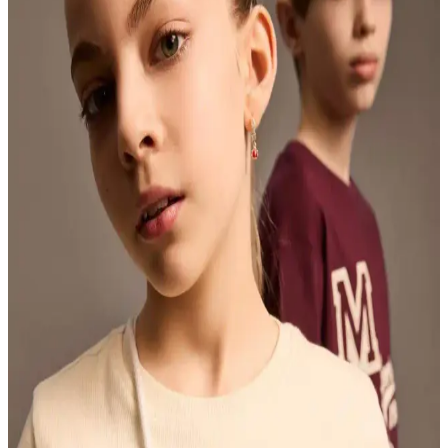
seçenekleriyle günlük ve özel davetlerde tercih edilebilir.
Lafaba Kadın Ekru Kare Yaka Kemerli Midi Şifon
Abiye Elbise Özellikleri ve Tasarım Detayları
Lafaba'nın ekru midi şifon abiyesi, kare yaka ve kemerli tasarımıyla
şıklık ve konforu bir arada sunar, özel günlerde tercih edilebilir.
Kadın Ekru Uzun Kollu Bisiklet Yaka Bluz Şık ve
Rahat Günlük Kullanım İçin
Kadınlar için tasarlanan ekru uzun kollu bluz, pamuk elastan yapısı
ve kaşkorse dokusuyla rahat ve şık bir tercih sunar. Günlük ve özel
kombinlere uygun, dayanıklı ve konforlu bir parça.
Sohotique By P Kalın Saten Gömlek Ekru: Şıklık ve
Konforun Buluştuğu Klasik Tasarım
Kaliteli saten kumaşı ve şık tasarımıyla Sohotique By P kalın saten
gömlek, rahatlık ve şıklığı bir arada sunar. Ekru rengiyle her
gardıroba uyum sağlar, çeşitli kombinasyonlara uygun, dayanıklı ve
konforlu bir tercih.