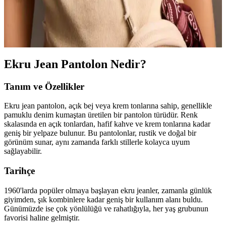
Yumuşak ve esnek kaşkorse kumaşıyla dikkat çeken, modern
tasarımı ve çeşitli beden seçenekleriyle günlük kullanım için ideal
olan bu tişört, ebeveynler ve gençler tarafından tercih ediliyor.
Ekru Jean Pantolon Nedir?
Tanım ve Özellikler
Ekru jean pantolon, açık bej veya krem tonlarına sahip, genellikle
pamuklu denim kumaştan üretilen bir pantolon türüdür. Renk
skalasında en açık tonlardan, hafif kahve ve krem tonlarına kadar
geniş bir yelpaze bulunur. Bu pantolonlar, rustik ve doğal bir
görünüm sunar, aynı zamanda farklı stillerle kolayca uyum
sağlayabilir.
Tarihçe
1960'larda popüler olmaya başlayan ekru jeanler, zamanla günlük
giyimden, şık kombinlere kadar geniş bir kullanım alanı buldu.
Günümüzde ise çok yönlülüğü ve rahatlığıyla, her yaş grubunun
favorisi haline gelmiştir.