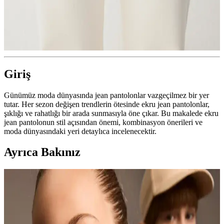
Giriş
Günümüz moda dünyasında jean pantolonlar vazgeçilmez bir yer
tutar. Her sezon değişen trendlerin ötesinde ekru jean pantolonlar,
şıklığı ve rahatlığı bir arada sunmasıyla öne çıkar. Bu makalede ekru
jean pantolonun stil açısından önemi, kombinasyon önerileri ve
moda dünyasındaki yeri detaylıca incelenecektir.
Ayrıca Bakınız
Suud Collection Ekru Saten Etek: Modern Kadınlar
İçin Şıklık ve Rahatlık Bir Arada
Suud Collection'ın ekru saten etek modeli, şıklık ve konforu bir
arada sunuyor. Hafif parlak kumaşı, feminen kesimi ve çeşitli beden