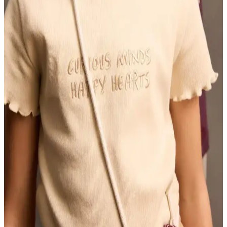
U.S. Polo Assn. Kız Çocuk Ekru Polo Yaka Basic
Tişört: Şıklık ve Konforun Buluşması
U.S. Polo Assn. kız çocuk ekru polo yaka tişörtü, şık ve konforlu
tasarımıyla günlük kullanım için ideal, nefes alabilir pamuk elastan
yapısı ve minimal görünümüyle her ortamda tercih edilir.
Dem Merys Ekru Balenli Sütyen Takımı: Şık ve
Rahat Günlük İç Giyim Seçeneği
Dem Merys Ekru Balenli Sütyen Takımı, şıklık ve konforu bir arada
sunan modern tasarımıyla günlük ve özel kullanıma uygun, kaliteli
malzemelerle uzun ömürlü iç giyim ürünüdür.
Dagi 5685 Daphne Büstiyer Takım Ekru: Şıklık ve
Konforun Buluştuğu Günlük İç Giyim Ürünü
Dagi 5685 Daphne Büstiyer Takım, ekru rengi, sade tasarımı ve
esnek kumaşıyla günlük kullanım ve şık kombinler için ideal, rahat
ve dayanıklı iç giyim seçeneği sunar.
Defacto Kız Çocuk Slim Fit Dar Kesim Bisiklet Yaka
Baskılı Kaşkorse Tişörtü İncelemesi