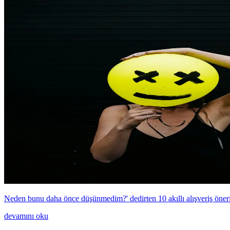
Neden bunu daha önce düşünmedim?' dedirten 10 akıllı alışveriş öneri
devamını oku