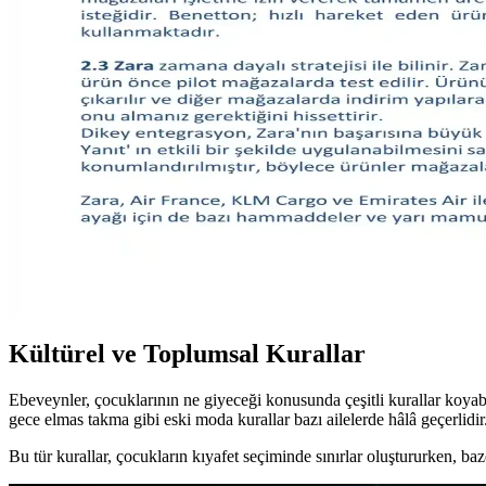
Kel erkeklerin iş kıyafetleriyle uyumlu şapka seçimi, mevsim, ortam v
Kıyafetlerde Yazı Kullanımı: Moda, Anlam ve İfade A
Kıyafetlerde yazı kullanımı, sadece estetik değil, sosyal ve kişisel mes
Slim Taper ve Geniş Paça Kot Pantolonların Vücut Ti
Kot pantolon seçiminde vücut tipi, ayakkabı uyumu ve stil önceliklidir. 
Moda Ürünlerinde Olumsuz Yorumların Vücut Tipi ve 
Moda ürünlerine dair olumsuz yorumlar, farklı beden ve stil tercihleri 
Kültürel ve Toplumsal Kurallar
Ebeveynler, çocuklarının ne giyeceği konusunda çeşitli kurallar koyab
gece elmas takma gibi eski moda kurallar bazı ailelerde hâlâ geçerlidir.
Bu tür kurallar, çocukların kıyafet seçiminde sınırlar oluştururken, baze