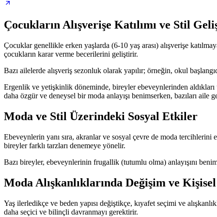
Çocukların Alışverişe Katılımı ve Stil Geli
Çocuklar genellikle erken yaşlarda (6-10 yaş arası) alışverişe katılm
çocukların karar verme becerilerini geliştirir.
Bazı ailelerde alışveriş sezonluk olarak yapılır; örneğin, okul başlangıcı
Ergenlik ve yetişkinlik döneminde, bireyler ebeveynlerinden aldıkları t
daha özgür ve deneysel bir moda anlayışı benimserken, bazıları aile gel
Moda ve Stil Üzerindeki Sosyal Etkiler
Ebeveynlerin yanı sıra, akranlar ve sosyal çevre de moda tercihlerini et
bireyler farklı tarzları denemeye yönelir.
Bazı bireyler, ebeveynlerinin frugallik (tutumlu olma) anlayışını beni
Moda Alışkanlıklarında Değişim ve Kişisel
Yaş ilerledikçe ve beden yapısı değiştikçe, kıyafet seçimi ve alışkanlık
daha seçici ve bilinçli davranmayı gerektirir.