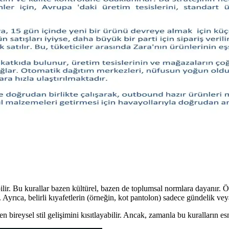
e konfor faktörleri göz önünde bulundurularak yapılmalıdır. Beanie, düz
racı Olarak Yazılı Tasarımlar
ajlar taşıyan önemli bir moda unsuru olarak öne çıkıyor. Tasarımlar, miza
pine ve Stile Göre Seçimi
Slim taper ince baldırlar için idealken, geniş paça farklı tarz ve vücut 
Stil Açısından Değerlendirilmesi
için olumlu ipuçları sunar. Bu yazı, yorumların kişisel uyum ve tercih açı
ilir. Bu kurallar bazen kültürel, bazen de toplumsal normlara dayanır. Ö
 Ayrıca, belirli kıyafetlerin (örneğin, kot pantolon) sadece gündelik vey
n bireysel stil gelişimini kısıtlayabilir. Ancak, zamanla bu kuralların esn