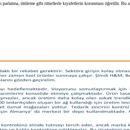
parlatma, ütüleme gibi ritüellerle kıyafetlerin korunması öğretilir. Bu al
ketici Beklentileri
ranan ancak nadiren bulunan giyim ürünleri tüketiciler için zorluk yara
a Önerileri
 kesimleri, iş kıyafetleri, özel gün kombinleri ve malzeme tercihleriyle 
Önerileri
l önerileri detaylıca ele alınıyor. Kullanıcı deneyimleri ve marka öneri
ve Doğal Malzeme Arayışı
alzeme arayışı ve vücut tipine uygun giyim önerileri detaylı şekilde ele al
enekleri ve Kullanım İpuçları