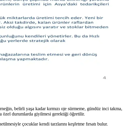
 şapka ve baseball şapkaları öne çıkar.
h, protesto ve kültürel ifadelerle zenginleşiyor.
tiplerine hitap eder. Düz kesimler zamansızdır.
sından nasıl değerlendirilebileceğini inceliyor.
rneğin, belirli yaşa kadar kırmızı oje sürmeme, gündüz inci takma,
a özel durumlarda giyilmesi gerektiği öğretilir.
etilmesiyle çocuklar kendi tarzlarını keşfetme fırsatı bulur.