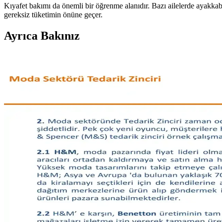
Kıyafet bakımı da önemli bir öğrenme alanıdır. Bazı ailelerde ayakkabı 
gereksiz tüketimin önüne geçer.
Ayrıca Bakınız
Moda Arayışında Bulunması Zor Giyim Ürünleri ve Tü
Moda sektöründe beden uyumu, malzeme kalitesi ve tasarım açısından a
Vücut Tipine ve İhtiyaçlara Göre Günlük Stil ve Mod
Moda seçimleri vücut tipi, bütçe ve yaşam tarzına göre değişir. Pantolon
Gündelik Kullanım İçin Hafif Ceket Modelleri ve Stil 
Gündelik kombinlere uygun hafif ceket modelleri, kumaş çeşitleri ve sti
Moda ve Stil Soruları: İade Süreçleri, Stil Önerileri 
Moda ve stil alanında iade süreçleri, özel etkinlik kıyafetleri, doğal m
Kel Erkekler İçin İş Kıyafetleriyle Uyumlu Şapka Seç