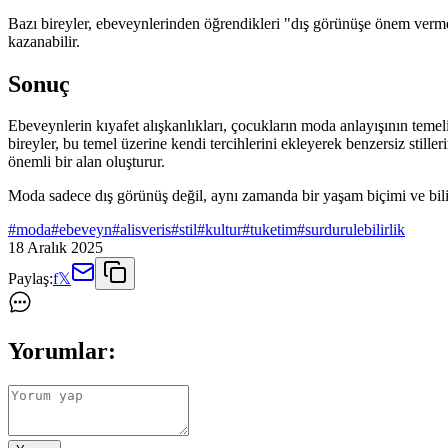
Bazı bireyler, ebeveynlerinden öğrendikleri "dış görünüşe önem verme" 
kazanabilir.
Sonuç
Ebeveynlerin kıyafet alışkanlıkları, çocukların moda anlayışının temeli
bireyler, bu temel üzerine kendi tercihlerini ekleyerek benzersiz stiller
önemli bir alan oluşturur.
Moda sadece dış görünüş değil, aynı zamanda bir yaşam biçimi ve bilin
#
moda
#
ebeveyn
#
alisveris
#
stil
#
kultur
#
tuketim
#
surdurulebilirlik
18 Aralık 2025
Paylaş:
f
𝕏
Yorumlar: