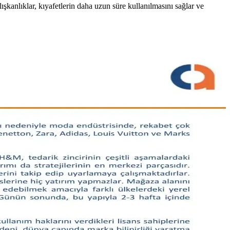
ışkanlıklar, kıyafetlerin daha uzun süre kullanılmasını sağlar ve
tıyor. Bu durum sektörde gelişme ihtiyacını gösteriyor.
ilgili detaylı öneriler sunulmaktadır.
leriyle fonksiyonel ve şık seçimler sunuluyor.
ınmıştır. Güvenli alışveriş ve aksesuar uyumu da tartışılmıştır.