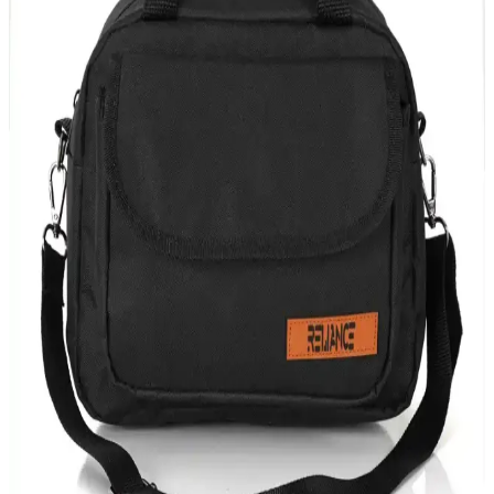
Bebek Yaka Önlüğü Nedir ve Hangi Modeller Bebek
Bakımında Tercih Edilmeli
Bebek yaka önlüğü, hassas ciltler için doğal malzemelerle
tasarlanmış, pratik ve şık bebek bakım aksesuarıdır. Geniş model
yelpazesiyle hijyen ve konforu bir arada sunar.
Polo Lighter Gas 270ML 4'lü Set: Güvenilir ve
Ekonomik Çakmak Gazı Kaynağı
Polo'nun 4 adet 270 ml'lik seti, dayanıklı ve güvenli gaz içerir,
günlük kullanım ve acil durumlar için ideal, pratik ve ekonomik
çözümler sunar.
Reliance 10 Litre Piknik Çantası: Dayanıklı ve Şık
Yalıtımlı Seyahat Arkadaşı
Reliance 10 litrelik yalıtımlı piknik çantası, dayanıklı yapısı ve şık
tasarımıyla yiyecek ve içecekleri uzun süre taze tutar, hafifliğiyle
kolay taşıma sağlar.
Doğuş Mutfak Sefer Tası 3'lü Paslanmaz Çelik