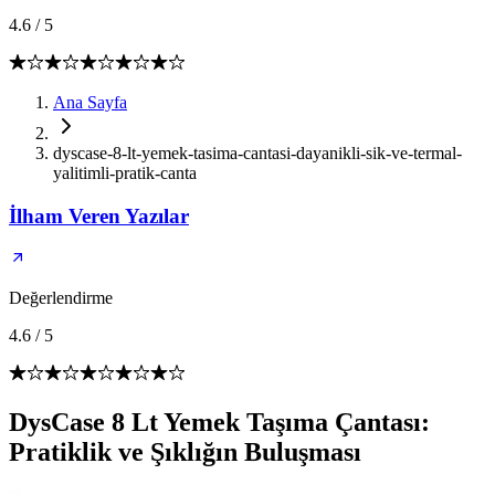
4.6
/
5
Ana Sayfa
dyscase-8-lt-yemek-tasima-cantasi-dayanikli-sik-ve-termal-
yalitimli-pratik-canta
İlham Veren Yazılar
Değerlendirme
4.6
/
5
DysCase 8 Lt Yemek Taşıma Çantası:
Pratiklik ve Şıklığın Buluşması