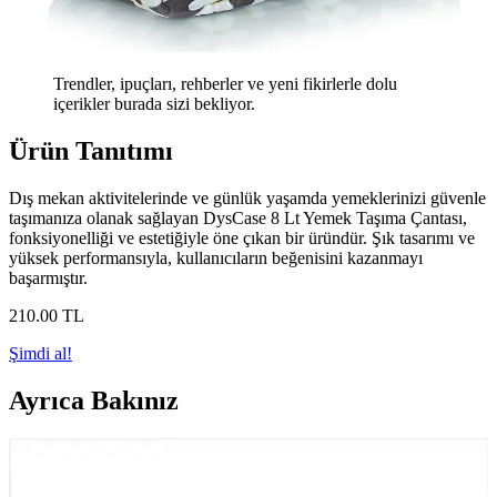
Trendler, ipuçları, rehberler ve yeni fikirlerle dolu
içerikler burada sizi bekliyor.
Ürün Tanıtımı
Dış mekan aktivitelerinde ve günlük yaşamda yemeklerinizi güvenle
taşımanıza olanak sağlayan DysCase 8 Lt Yemek Taşıma Çantası,
fonksiyonelliği ve estetiğiyle öne çıkan bir üründür. Şık tasarımı ve
yüksek performansıyla, kullanıcıların beğenisini kazanmayı
başarmıştır.
210
.00
TL
Şimdi al!
Ayrıca Bakınız
ALTINPAMUK Termal Çanta Günlük Kullanım
İçin Pratik ve Şık Çözüm