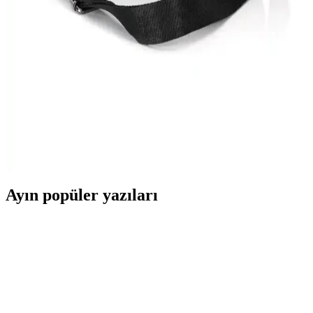
Yemek Saklama Çözümü
Günlük kullanım ve seyahatlerinizde ideal olan 3'lü paslanmaz çelik
sefer tası, şık tasarımı ve uzun ömürlü yapısıyla yemeklerinizi taze
ve sıcak tutar.
Reliance Yemek Taşıma Termos Termal: Dayanıklı
ve Yüksek Kapasiteli Pratik Saklama Çözümü
Reliance yemek taşıma termosu, 8 litrelik geniş iç hacmi ve yüksek
izolasyon özelliğiyle günlük ve dış mekan kullanımı için ideal,
dayanıklı ve şık bir çözüm sunar.
Ayın popüler yazıları