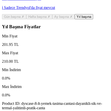
ℹ️ Sadece Trendyol'da fiyat mevcut
Gün başına
✗
Hafta başına
✗
Ay başına
✗
Yıl başına
Yıl Başına Fiyatlar
Min Fiyat
201.95
TL
Max Fiyat
210.00
TL
Min İndirim
0.0
%
Max İndirim
0.0
%
Product ID:
dyscase-8-lt-yemek-tasima-cantasi-dayanikli-sik-ve-
termal-yalitimli-pratik-canta