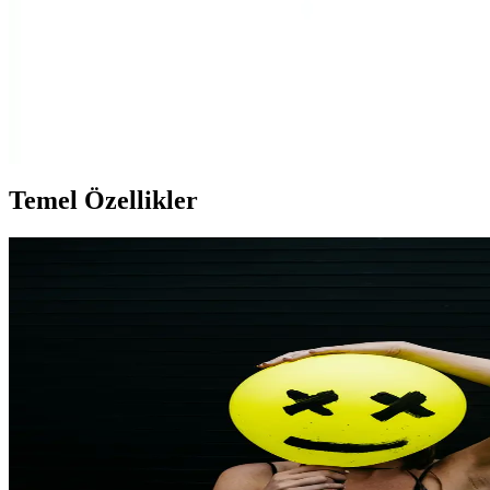
Reliance Yemek Taşıma Termos Termal: Dayanıklı
ve Yüksek Kapasiteli Pratik Saklama Çözümü
Reliance yemek taşıma termosu, 8 litrelik geniş iç hacmi ve yüksek
izolasyon özelliğiyle günlük ve dış mekan kullanımı için ideal,
dayanıklı ve şık bir çözüm sunar.
Temel Özellikler