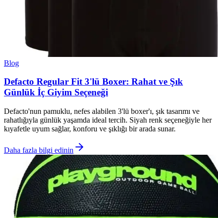
Blog
Defacto Regular Fit 3'lü Boxer: Rahat ve Şık
Günlük İç Giyim Seçeneği
Defacto'nun pamuklu, nefes alabilen 3'lü boxer'ı, şık tasarımı ve
rahatlığıyla günlük yaşamda ideal tercih. Siyah renk seçeneğiyle her
kıyafetle uyum sağlar, konforu ve şıklığı bir arada sunar.
Daha fazla bilgi edinin