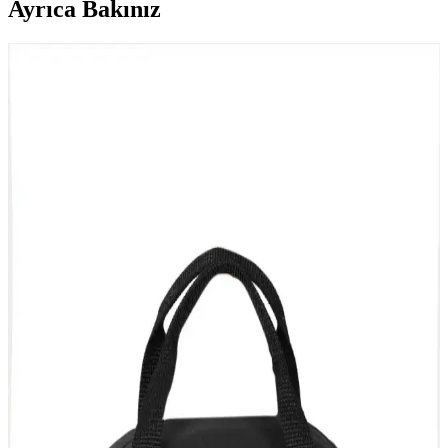
Ayrıca Bakınız
ALTINPAMUK Termal Çanta Günlük Kullanım
İçin Pratik ve Şık Çözüm
ALTINPAMUK'un yüksek kaliteli denimden ürettiği, su geçirmez
ve geniş hacimli termal çanta, günlük ihtiyaçlarınızı karşılar ve şıklık
sunar.
ALTINPAMUK Termal Çanta Günlük Kullanım
İçin Şık ve Dayanıklı Sıcak Soğuk Yemek Çantası
ALTINPAMUK'un tasarladığı bu termal yemek çantası, su geçirmez
ve ısı yalıtımlı yapısıyla günlük kullanımda sıcak veya soğuk
yemekleri korur, şık tasarımıyla öne çıkar.
Bebek Önlüğü Seçerken Dikkat Edilmesi Gerekenler
ve En İyi Modeller
Bebek önlükleri, hijyen ve konforu artırmak için önemli. Farklı
modeller, malzemeler ve kullanım ipuçlarıyla bebekleriniz için en
uygun önlüğü seçin.