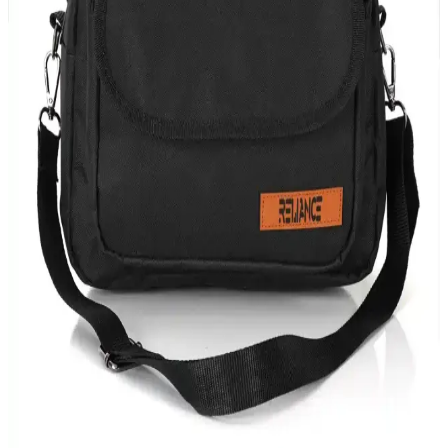
tasarlanmış, pratik ve şık bebek bakım aksesuarıdır. Geniş model
yelpazesiyle hijyen ve konforu bir arada sunar.
Polo Lighter Gas 270ML 4'lü Set: Güvenilir ve
Ekonomik Çakmak Gazı Kaynağı
Polo'nun 4 adet 270 ml'lik seti, dayanıklı ve güvenli gaz içerir,
günlük kullanım ve acil durumlar için ideal, pratik ve ekonomik
çözümler sunar.
Reliance 10 Litre Piknik Çantası: Dayanıklı ve Şık
Yalıtımlı Seyahat Arkadaşı
Reliance 10 litrelik yalıtımlı piknik çantası, dayanıklı yapısı ve şık
tasarımıyla yiyecek ve içecekleri uzun süre taze tutar, hafifliğiyle
kolay taşıma sağlar.
Doğuş Mutfak Sefer Tası 3'lü Paslanmaz Çelik
Yemek Saklama Çözümü
Günlük kullanım ve seyahatlerinizde ideal olan 3'lü paslanmaz çelik
sefer tası, şık tasarımı ve uzun ömürlü yapısıyla yemeklerinizi taze
ve sıcak tutar.