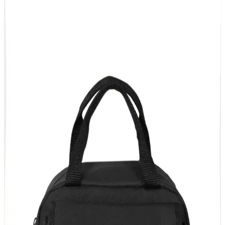
ALTINPAMUK'un yüksek kaliteli denimden ürettiği, su geçirmez
ve geniş hacimli termal çanta, günlük ihtiyaçlarınızı karşılar ve şıklık
sunar.
ALTINPAMUK Termal Çanta Günlük Kullanım
İçin Şık ve Dayanıklı Sıcak Soğuk Yemek Çantası
ALTINPAMUK'un tasarladığı bu termal yemek çantası, su geçirmez
ve ısı yalıtımlı yapısıyla günlük kullanımda sıcak veya soğuk
yemekleri korur, şık tasarımıyla öne çıkar.
Bebek Önlüğü Seçerken Dikkat Edilmesi Gerekenler
ve En İyi Modeller
Bebek önlükleri, hijyen ve konforu artırmak için önemli. Farklı
modeller, malzemeler ve kullanım ipuçlarıyla bebekleriniz için en
uygun önlüğü seçin.
Bebek Yaka Önlüğü Nedir ve Hangi Modeller Bebek
Bakımında Tercih Edilmeli
Bebek yaka önlüğü, hassas ciltler için doğal malzemelerle