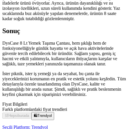
ifadelerle ürünü övüyorlar. Ayrıca, ürünün dayanıklılığı ve ısı
izolasyon özellikleri, uzun süreli kullanımda kendini gösterir. Yaz
sıcaklarında buz aküsüyle yapılan denemelerde, ürünün 8 saate
kadar soğuk tutabildiği gözlemlenmiştir.
Sonuç
DysCase 8 Lt Yemek Taşıma Çantası, hem şıklığı hem de
fonksiyonelliğiyle günlük hayatta ve açık hava aktivitelerinde
güvenle tercih edilebilecek bir üründür. Sağlam yapısı, geniş iç
hacmi ve etkili yalıtımıyla, kullanıcıların ihtiyaçlarını karşılar ve
sağlıklı, taze yemekleri yanınızda taşımanıza olanak tanır.
İster piknik, ister iş yemeği ya da seyahat, bu çanta ile
yiyeceklerinizi korumanın en pratik ve estetik yolunu keşfedin. Tüm
detaylarıyla özenle tasarlandımış olan DysCase, kalite ve
kullanışlılığı bir arada sunar. Şimdi, sağlıklı ve pratik beslenmenin
keyfini çıkarmak için siparişinizi verebilirsiniz.
Fiyat Bilgileri
Farklı platformlardaki fiyat trendleri
🛒
Hepsiburada
🛍️
Trendyol
Seçili Platform:
Trendyol