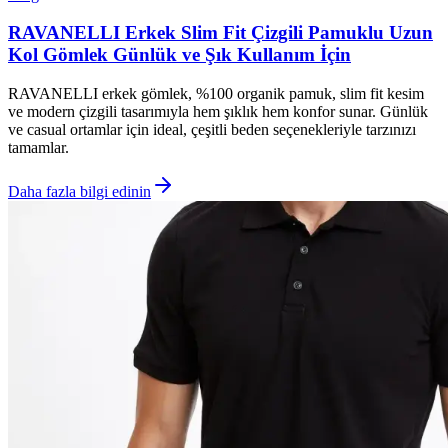
RAVANELLI Erkek Slim Fit Çizgili Pamuklu Uzun
Kol Gömlek Günlük ve Şık Kullanım İçin
RAVANELLI erkek gömlek, %100 organik pamuk, slim fit kesim
ve modern çizgili tasarımıyla hem şıklık hem konfor sunar. Günlük
ve casual ortamlar için ideal, çeşitli beden seçenekleriyle tarzınızı
tamamlar.
Daha fazla bilgi edinin