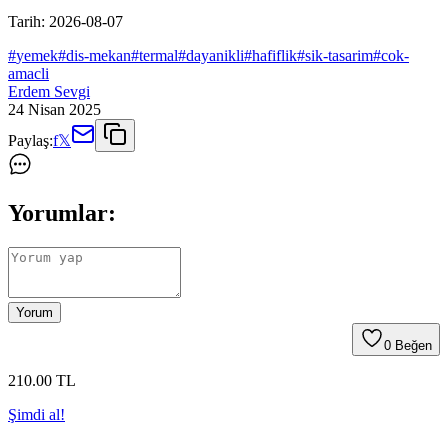
Tarih:
2026-08-07
#
yemek
#
dis-mekan
#
termal
#
dayanikli
#
hafiflik
#
sik-tasarim
#
cok-
amacli
Erdem Sevgi
24 Nisan 2025
Paylaş:
f
𝕏
Yorumlar:
Yorum
0
Beğen
210
.00
TL
Şimdi al!