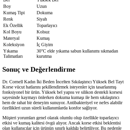
Boy
Uzun
Kumaş Tipi
Dokuma
Renk
Siyah
Ek Özellik
Toparlayıcı
Kol Boyu
Kolsuz
Materyal
Kumaş
Koleksiyon
İç Giyim
Yıkama
30°C elde yıkama sabun kullanımı sıkmadan
Talimatları
kurutma
Sonuç ve Değerlendirme
Dr. Cornell Kadın İki Beden İncelten Sıkılaştırıcı Yüksek Bel Tayt
Korse vücut hatlarını şekillendirmek isteyenler için tasarlanmış
fonksiyonel bir ürün. Yüksek bel yapısı ve silikon destekli korsesi
sayesinde kaymayı önlerken dokuma kumaşı ile hem sıkılaştırıcı
hem de rahat bir deneyim sunuyor. Antibakteriyel ve nefes alabilir
özellikleri uzun süreli kullanımlarda konfor sağlıyor.
Müşteri yorumları genel olarak olumlu olup özellikle toparlayıcı
etkisi ve kumaş kalitesi övgü alıyor. Ancak korse etkisi beklentisi
olan kullanıcılar için ürünün sınırlı kaldığı belirtiliyor. Bu nedenle