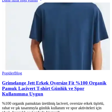
Daha fazla bilgi edinin
Popüler
Blog
Grimelange Jett Erkek Oversize Fit %100 Organik
Pamuk Lacivert T-shirt Günlük ve Spor
Kullanımına Uygun
%100 organik pamuktan üretilmiş lacivert, oversize erkek tişörtü,
rahat ve şık tasarımıyla günlük kullanım ve spor aktiviteleri için