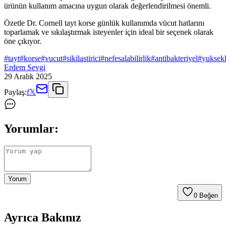
ürünün kullanım amacına uygun olarak değerlendirilmesi önemli.
Özetle Dr. Cornell tayt korse günlük kullanımda vücut hatlarını
toparlamak ve sıkılaştırmak isteyenler için ideal bir seçenek olarak
öne çıkıyor.
#
tayt
#
korse
#
vucut
#
sikilastirici
#
nefesalabilirlik
#
antibakteriyel
#
yuksek
Erdem Sevgi
29 Aralık 2025
Paylaş:
f
𝕏
Yorumlar:
Yorum
0
Beğen
Ayrıca Bakınız