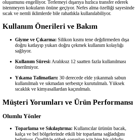
oluşumunu engelliyor. Terlemeyi dışarıya hızlıca transfer ederek
istenmeyen kokuların önüne geçiyor. Nefes alma özelliği sayesinde
sıcak ve nemli iklimlerde bile rahatlıkla kullanılabiliyor.
Kullanım Önerileri ve Bakım
Giyme ve Çıkarma:
Silikon kısmı tene değdirmeden dışa
doğru katlayıp yukarı doğru çekmek kullanım kolaylığı
sağlıyor.
Kullanım Süresi:
Aralıksız 12 saatten fazla kullanılması
önerilmiyor.
Yıkama Talimatları:
30 derecede elde yıkanmalı sabun
kullanılmalı ve sıkmadan serbestçe kurutulmalı. Yüksek
sıcaklık ve kimyasallardan kaçınılmalı.
Müşteri Yorumları ve Ürün Performansı
Olumlu Yönler
Toparlama ve Sıkılaştırma:
Kullanıcılar ürünün bacak,
kalça ve bel bölgelerinde etkili bir toparlama sağladığını
belirtiyor. Özellikle göbek sorunları için bire bir olduğu