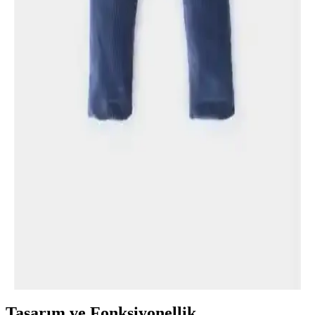
DeFacto Kız Bebek İspanyol Paça Fitilli Bej Triko
Tayt: Konfor ve Şıklığın Mükemmel Buluşması
DeFacto'nun bebekler için tasarladığı bej renkli, esnek ve pamuklu
triko tayt, konfor ve şıklığı bir arada sunar. Günlük kullanım ve
soğuk havalar için ideal, uzun ömürlü ve şık bir tercih.
Cigit Fitilli Tayt ve Katia & Bony Renkli Fitilli Tayt
Karşılaştırması: Özellikler ve Kullanıcı Yorumları
İki çocuk taytı, farklı kumaş ve kalıp özellikleriyle öne çıkıyor. Yaz
ve kış kullanımına uygun, dayanıklı ve rahat modeller hakkında
detaylı karşılaştırma ve kullanıcı yorumlarıyla bilinçli tercih yapın.
DeFacto Kadife Kız Çocuk Düz Paça Tayt
İncelemesi ve Kullanım Tavsiyeleri
DeFacto'nun kız çocukları için tasarladığı kadife tayt, şıklık ve
rahatlığı bir arada sunar. Esnek bel ve çeşitli renk seçenekleriyle
günlük kullanım için ideal, beden uyumuna dikkat edilmelidir.
Tasarım ve Fonksiyonellik