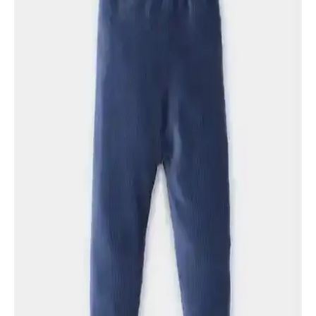
Jerf Gela ve Jerf Pine Yüksek Bel Toparlayıcı Spor
Taytları Karşılaştırması
Jerf Gela ve Jerf Pine yüksek bel spor taytları, kumaş ve tasarım
özellikleriyle öne çıkıyor. Kullanıcı yorumlarıyla desteklenen
detaylar, ürünlerin performansını ve memnuniyet seviyesini ortaya
koyuyor.
Under Armour Erkek Spor Giyim Ürünleri
Karşılaştırması: Tayt ve Şort Özellikleri
Bu makalede, Under Armour'ın HeatGear tayt ve Woven şort
modelleri detaylı şekilde karşılaştırılıyor. Kumaş, havalandırma,
hareket kabiliyeti ve kullanım özellikleri analiz edilerek, spor
performansına etkileri ortaya konuyor.
Lovetti Siyah Kız Çocuk Kışlık Tayt: Konfor ve
Şıklığın Mükemmel Buluşması
Lovetti Siyah Basic Kız Çocuk Kışlık Tayt, şardonlu iç yüzeyi ve
elastik yapısıyla çocukların hareket özgürlüğünü kısıtlamadan sıcak
kalmasını sağlar.