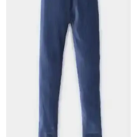
Under Armour Erkek Spor Giyim Ürünleri
Karşılaştırması: Tayt ve Şort Özellikleri
Bu makalede, Under Armour'ın HeatGear tayt ve Woven şort
modelleri detaylı şekilde karşılaştırılıyor. Kumaş, havalandırma,
hareket kabiliyeti ve kullanım özellikleri analiz edilerek, spor
performansına etkileri ortaya konuyor.
Lovetti Siyah Kız Çocuk Kışlık Tayt: Konfor ve
Şıklığın Mükemmel Buluşması
Lovetti Siyah Basic Kız Çocuk Kışlık Tayt, şardonlu iç yüzeyi ve
elastik yapısıyla çocukların hareket özgürlüğünü kısıtlamadan sıcak
kalmasını sağlar.
DeFacto Kız Bebek İspanyol Paça Fitilli Bej Triko
Tayt: Konfor ve Şıklığın Mükemmel Buluşması
DeFacto'nun bebekler için tasarladığı bej renkli, esnek ve pamuklu
triko tayt, konfor ve şıklığı bir arada sunar. Günlük kullanım ve
soğuk havalar için ideal, uzun ömürlü ve şık bir tercih.
Cigit Fitilli Tayt ve Katia & Bony Renkli Fitilli Tayt