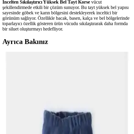
İncelten Sıkılaştırıcı Yüksek Bel Tayt Korse
vücut
şekillendirmede etkili bir çözüm sunuyor. Bu tayt yüksek bel yapısı
sayesinde göbek ve karın bölgesini destekleyerek inceltici bir
görünüm sağlıyor. Özellikle bacak, basen, kalça ve bel bölgelerinde
toparlayıcı özellik gösteren ürün vücudu sıkılaştırarak daha formda
bir siluet oluşturmayı hedefliyor.
Ayrıca Bakınız
Armut Vücut Tipi ve Kısa Boylu Kadınlar İçin
Uygun Giyim ve İç Çamaşırı Seçimleri
Armut vücut tipi ve kısa boylu kadınlar için yüksek bel jeanler,
uygun üstler ve seamless iç çamaşırları gibi pratik giyim ve iç
çamaşırı tercihleri anlatılmaktadır. Rahatlık ve estetik dengelenir.
Kışlık Giyimde Konfor ve Stil: Tayt, Pantolon,
Kaban ve Aksesuar Seçenekleri
Kışlık giyimde tayt ve pantolon alternatifleri, uygun fiyatlı kabanlar,
rahat üstler ve aksesuarlar ile konfor ve stil dengesi sağlanabilir.
Kumaş seçimi ve beden uyumu da önemlidir.