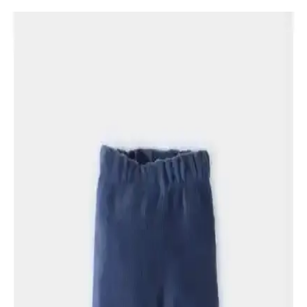
Armut Vücut Tipi ve Kısa Boylu Kadınlar İçin
Uygun Giyim ve İç Çamaşırı Seçimleri
Armut vücut tipi ve kısa boylu kadınlar için yüksek bel jeanler,
uygun üstler ve seamless iç çamaşırları gibi pratik giyim ve iç
çamaşırı tercihleri anlatılmaktadır. Rahatlık ve estetik dengelenir.
Kışlık Giyimde Konfor ve Stil: Tayt, Pantolon,
Kaban ve Aksesuar Seçenekleri
Kışlık giyimde tayt ve pantolon alternatifleri, uygun fiyatlı kabanlar,
rahat üstler ve aksesuarlar ile konfor ve stil dengesi sağlanabilir.
Kumaş seçimi ve beden uyumu da önemlidir.
Jerf Gela ve Jerf Pine Yüksek Bel Toparlayıcı Spor
Taytları Karşılaştırması
Jerf Gela ve Jerf Pine yüksek bel spor taytları, kumaş ve tasarım
özellikleriyle öne çıkıyor. Kullanıcı yorumlarıyla desteklenen
detaylar, ürünlerin performansını ve memnuniyet seviyesini ortaya
koyuyor.