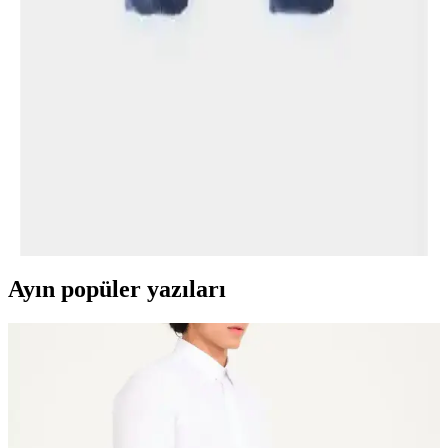
Karşılaştırması: Özellikler ve Kullanıcı Yorumları
İki çocuk taytı, farklı kumaş ve kalıp özellikleriyle öne çıkıyor. Yaz
ve kış kullanımına uygun, dayanıklı ve rahat modeller hakkında
detaylı karşılaştırma ve kullanıcı yorumlarıyla bilinçli tercih yapın.
DeFacto Kadife Kız Çocuk Düz Paça Tayt
İncelemesi ve Kullanım Tavsiyeleri
DeFacto'nun kız çocukları için tasarladığı kadife tayt, şıklık ve
rahatlığı bir arada sunar. Esnek bel ve çeşitli renk seçenekleriyle
günlük kullanım için ideal, beden uyumuna dikkat edilmelidir.
Ayın popüler yazıları