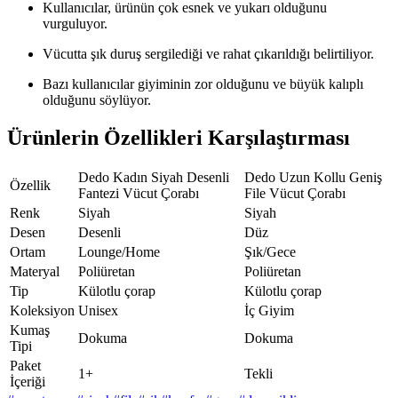
Kullanıcılar, ürünün çok esnek ve yukarı olduğunu
vurguluyor.
Vücutta şık duruş sergilediği ve rahat çıkarıldığı belirtiliyor.
Bazı kullanıcılar giyiminin zor olduğunu ve büyük kalıplı
olduğunu söylüyor.
Ürünlerin Özellikleri Karşılaştırması
Dedo Kadın Siyah Desenli
Dedo Uzun Kollu Geniş
Özellik
Fantezi Vücut Çorabı
File Vücut Çorabı
Renk
Siyah
Siyah
Desen
Desenli
Düz
Ortam
Lounge/Home
Şık/Gece
Materyal
Poliüretan
Poliüretan
Tip
Külotlu çorap
Külotlu çorap
Koleksiyon
Unisex
İç Giyim
Kumaş
Dokuma
Dokuma
Tipi
Paket
1+
Tekli
İçeriği