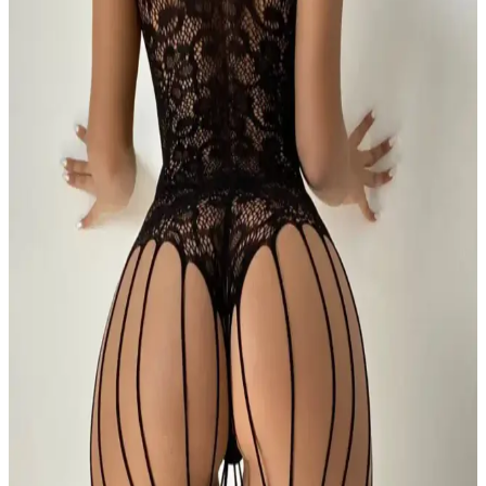
LORENT A Kadın Fantazi Vücut Çorabı: Şıklık ve
Konfor Sunan Yüksek Kaliteli İç Giyim Ürünü
LORENT A markasının yüksek kaliteli kadın fantazi vücut çorabı,
şıklık ve konforu bir arada sunar. Esnek yapısı ve dayanıklı
malzemeleriyle uzun süre kullanılabilir, çeşitli vücut tiplerine uyum
sağlar ve kolay bakım imkanı sunar.
Siyah Özel Bölgesi Açık Geniş Fileli Kadın Vücut
Çorabı Modern Tasarım ve Konfor
Şık ve konforlu siyah kadın vücut çorabı, geniş fileli tasarımıyla
estetik ve rahatlığı bir arada sağlar. Uzun ömürlü materyali ve uygun
fiyatıyla tercih edilen ideal bir iç giyim ürünüdür.
BEST HARNESS ve dedo Siyah Fantezi Vücut
Çorabı Karşılaştırması: Hangi Ürün Sizin İçin Daha
Uygun
İki popüler fantezi vücut çorabı olan BEST HARNESS ve dedo
Siyah ürünlerinin özellikleri, kullanıcı yorumları ve
karşılaştırmasıyla, ihtiyaçlarınıza en uygun seçeneği bulmanızı