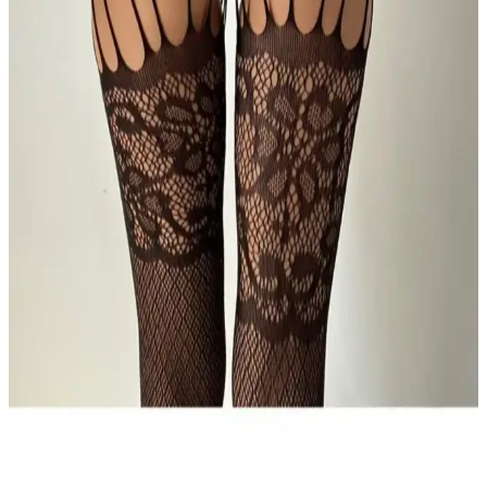
sağlar.
BUSEMSHE Fantazi Taşlı Tüm Boy Vücut Çorabı
Şıklık ve Konfor Sunan Zarif Tasarım
Şık ve konforlu, taş detaylı uzun boy vücut çorabı. Siyah renk ve
esnek yapısıyla gece etkinliklerinizde fark yaratır, çeşitli beden
seçenekleriyle uyum sağlar.
Dedo Uzun Kollu Geniş File Vücut Çorabı ve Merry
See File Taşlı Fantazi Çorap Karşılaştırması
İki farklı iç giyim ürününün özellikleri, kullanıcı yorumları ve
karşılaştırmasıyla, sizin için en uygun seçeneği belirlemenize
yardımcı oluyor.
Dedo Kadın Siyah Desenli Vücut Çorapları
Karşılaştırması ve İnceleme
İki şık ve konforlu Dedo kadın siyah desenli vücut çorabı arasındaki
farklar, tasarım ve kullanım özellikleriyle ilgili detaylı bilgi ve
kullanıcı yorumlarıyla birlikte sunuluyor.