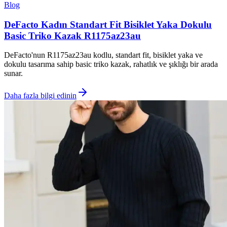
Blog
DeFacto Kadın Standart Fit Bisiklet Yaka Dokulu
Basic Triko Kazak R1175az23au
DeFacto'nun R1175az23au kodlu, standart fit, bisiklet yaka ve
dokulu tasarıma sahip basic triko kazak, rahatlık ve şıklığı bir arada
sunar.
Daha fazla bilgi edinin