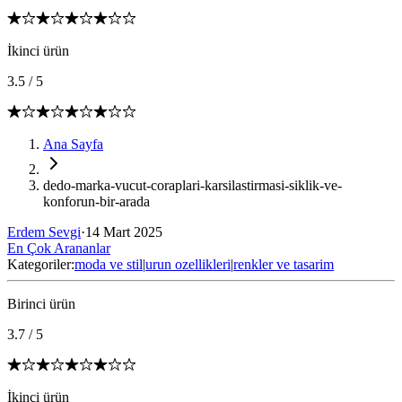
İkinci ürün
3.5
/
5
Ana Sayfa
dedo-marka-vucut-coraplari-karsilastirmasi-siklik-ve-
konforun-bir-arada
Erdem Sevgi
·
14 Mart 2025
En Çok Arananlar
Kategoriler:
moda ve stil
|
urun ozellikleri
|
renkler ve tasarim
Birinci ürün
3.7
/
5
İkinci ürün