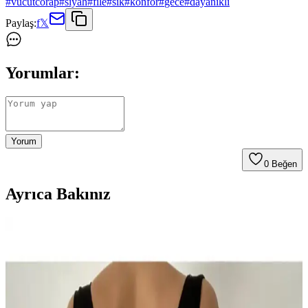
#
vucutcorap
#
siyah
#
file
#
sik
#
konfor
#
gece
#
dayanikli
Paylaş:
f
𝕏
Yorumlar:
Yorum
0
Beğen
Ayrıca Bakınız
Bernato Kadın Siyah Askılı Vücut Çorabı: Şıklık ve
Fonksiyonellik Bir Arada
Bernato'nun siyah askılı vücut çorabı, şıklık ve dayanıklılığı bir
arada sunar. Sürdürülebilir malzemeleri ve esnek yapısıyla gece ve
özel ortamlar için ideal, rahat ve çevre dostu bir tercih.