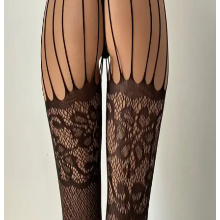
BEST HARNESS ve dedo Siyah Fantezi Vücut
Çorabı Karşılaştırması: Hangi Ürün Sizin İçin Daha
Uygun
İki popüler fantezi vücut çorabı olan BEST HARNESS ve dedo
Siyah ürünlerinin özellikleri, kullanıcı yorumları ve
karşılaştırmasıyla, ihtiyaçlarınıza en uygun seçeneği bulmanızı
sağlar.
BUSEMSHE Fantazi Taşlı Tüm Boy Vücut Çorabı
Şıklık ve Konfor Sunan Zarif Tasarım
Şık ve konforlu, taş detaylı uzun boy vücut çorabı. Siyah renk ve
esnek yapısıyla gece etkinliklerinizde fark yaratır, çeşitli beden
seçenekleriyle uyum sağlar.
Dedo Uzun Kollu Geniş File Vücut Çorabı ve Merry
See File Taşlı Fantazi Çorap Karşılaştırması
İki farklı iç giyim ürününün özellikleri, kullanıcı yorumları ve
karşılaştırmasıyla, sizin için en uygun seçeneği belirlemenize
yardımcı oluyor.