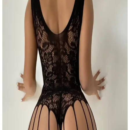
HayalGecesi Taşlı Özel Bölgesi Açık Fantazi Vücut
Çorapları Şıklık ve Çekiciliğin Uyumunu Sunar
Şık ve dayanıklı tasarımıyla öne çıkan taş detaylı açık fantazi vücut
çorabı, esnek yapısı ve rahat kullanımıyla ev ortamında ideal
seçenek sunar.
LORENT A Kadın Fantazi Vücut Çorabı: Şıklık ve
Konfor Sunan Yüksek Kaliteli İç Giyim Ürünü
LORENT A markasının yüksek kaliteli kadın fantazi vücut çorabı,
şıklık ve konforu bir arada sunar. Esnek yapısı ve dayanıklı
malzemeleriyle uzun süre kullanılabilir, çeşitli vücut tiplerine uyum
sağlar ve kolay bakım imkanı sunar.
Siyah Özel Bölgesi Açık Geniş Fileli Kadın Vücut
Çorabı Modern Tasarım ve Konfor
Şık ve konforlu siyah kadın vücut çorabı, geniş fileli tasarımıyla
estetik ve rahatlığı bir arada sağlar. Uzun ömürlü materyali ve uygun
fiyatıyla tercih edilen ideal bir iç giyim ürünüdür.