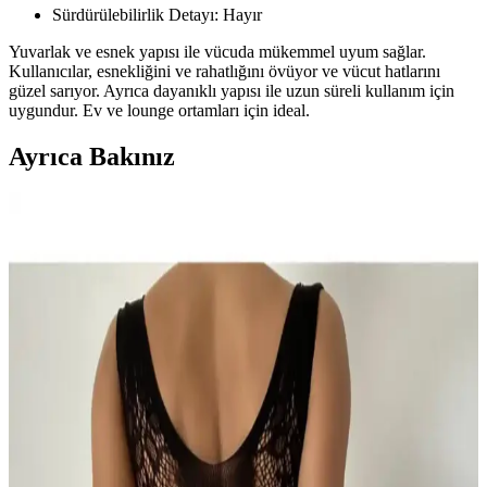
Sürdürülebilirlik Detayı: Hayır
Yuvarlak ve esnek yapısı ile vücuda mükemmel uyum sağlar.
Kullanıcılar, esnekliğini ve rahatlığını övüyor ve vücut hatlarını
güzel sarıyor. Ayrıca dayanıklı yapısı ile uzun süreli kullanım için
uygundur. Ev ve lounge ortamları için ideal.
Ayrıca Bakınız
Bernato Kadın Siyah Askılı Vücut Çorabı: Şıklık ve
Fonksiyonellik Bir Arada
Bernato'nun siyah askılı vücut çorabı, şıklık ve dayanıklılığı bir
arada sunar. Sürdürülebilir malzemeleri ve esnek yapısıyla gece ve
özel ortamlar için ideal, rahat ve çevre dostu bir tercih.
HayalGecesi Taşlı Özel Bölgesi Açık Fantazi Vücut
Çorapları Şıklık ve Çekiciliğin Uyumunu Sunar
Şık ve dayanıklı tasarımıyla öne çıkan taş detaylı açık fantazi vücut
çorabı, esnek yapısı ve rahat kullanımıyla ev ortamında ideal
seçenek sunar.