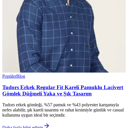
Popüler
Blog
Tudors Erkek Regular Fit Kareli Pamuklu Lacivert
Gömlek Düğmeli Yaka ve Şık Tasarım
Tudors erkek gömleği, %57 pamuk ve %43 polyester karışımıyla
nefes alabilir, şık kareli tasarımı ve rahat kesimiyle günlük ve casual
kullanıma uygun ideal bir seçimdir.
Daha fazla bilgi edinin