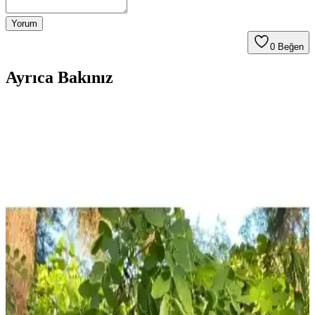
Yorum
0
Beğen
Ayrıca Bakınız
Yazlık Şapkalar Karşılaştırması: Laviyonsa Hasır
Vizör ve Tezzgelsin Bandana Şapkası
İki farklı yazlık şapka modeli olan Laviyonsa Hasır Vizör ve
Tezzgelsin Bandana, malzeme, güneş koruma ve kullanım rahatlığı
açısından karşılaştırıldı. Kullanıcı deneyimleri ve ürün özellikleri
özetlendi.
Havuz Bone: Fonksiyonel ve Şık Giyim
Aksesuarlarıyla Yaz Modası Trendleri
Havuz bonesi, yaz aylarında stil ve koruma sağlayan, çeşitli
malzeme ve tasarımlarla sunulan pratik bir plaj ve su sporları
aksesuarıdır.