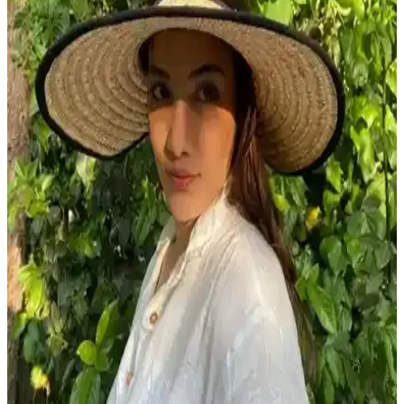
kumaşlardan üretilir. Yaz ve tatil modasında rahatlık ön plandadır.
Vawensea Kadın Kendinden Bitişik Şortlu Elbise
Mayo Lacivert Yaprak Desenli
Lacivert yaprak desenli, askılı, yüksek kaliteli malzemelerden
üretilmiş, konforlu ve dayanıklı kadın mayo. Hızlı kuruma ve
esneklik özellikleriyle plajda özgürlük ve şıklık sunar.
MAG FASHION 3 Parça Boydan Fermuarlı
Tesettür Mayo İncelemesi ve Özellikleri
MAG FASHION'ın 3 parçalık tesettür mayo seti, su itici kumaşı,
ayarlanabilir bel ve şık tasarımıyla plaj ve havuzda rahatlık ve
gizlilik sunar.
DeFacto Kız Çocuk Desenli Bikini Takımı Renkli ve
Rahat Yaz Plaj Kıyafeti Seçeneği
DeFacto'nun kız çocukları için tasarladığı desenli bikini takımı, canlı
renkleri ve rahat kullanımıyla yaz aylarında ideal, dayanıklı ve şık
bir plaj kıyafeti seçeneği sunar.