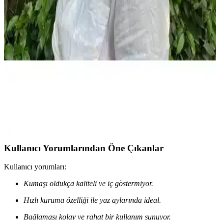
Pistyle Kız Çocuk Etekli Şortlu Mayo - Renkli ve
Pratik Plaj Giyim Seçeneği
Pistyle kız çocuk mayo, canlı renkler, fermuarlı ön ve şık tasarımıyla
plajda hareket özgürlüğü ve konfor sağlar, dayanıklı ve kolay bakım
imkanı sunar.
Laviyonsa Hasır Yazlık Vizör Şapka: Yaz Aylarında
Şıklık ve Koruma Sağlayan Pratik Aksesuar
Laviyonsa hasır yazlık vizör şapka, hafifliği ve şık tasarımıyla güneş
ışınlarına karşı etkili koruma sunar, plaj ve açık hava etkinlikleri için
ideal, kullanımı kolay ve estetik bir yaz aksesuarıdır.
Kullanıcı Yorumlarından Öne Çıkanlar
Kullanıcı yorumları:
Kumaşı oldukça kaliteli ve iç göstermiyor.
Hızlı kuruma özelliği ile yaz aylarında ideal.
Bağlaması kolay ve rahat bir kullanım sunuyor.