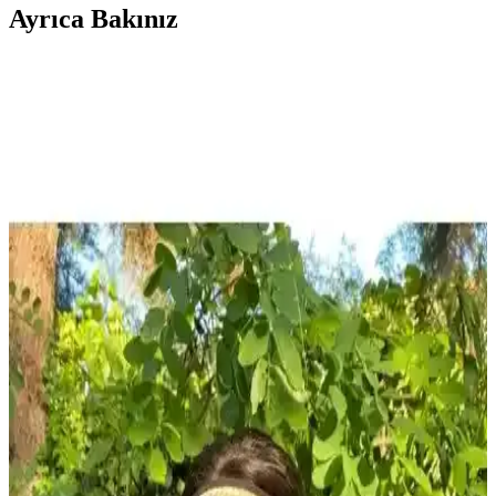
Ayrıca Bakınız
Yazlık Şapkalar Karşılaştırması: Laviyonsa Hasır
Vizör ve Tezzgelsin Bandana Şapkası
İki farklı yazlık şapka modeli olan Laviyonsa Hasır Vizör ve
Tezzgelsin Bandana, malzeme, güneş koruma ve kullanım rahatlığı
açısından karşılaştırıldı. Kullanıcı deneyimleri ve ürün özellikleri
özetlendi.
Havuz Bone: Fonksiyonel ve Şık Giyim
Aksesuarlarıyla Yaz Modası Trendleri
Havuz bonesi, yaz aylarında stil ve koruma sağlayan, çeşitli
malzeme ve tasarımlarla sunulan pratik bir plaj ve su sporları
aksesuarıdır.
Denizde Giyilecek Elbiseler: Moda ve Kumaş
Özellikleri Üzerine Kısa Değerlendirme
Denizde giyilecek elbiseler hakkında mevcut veriler sınırlı olsa da,
bu kıyafetler genellikle hafif, suya dayanıklı ve nefes alabilir