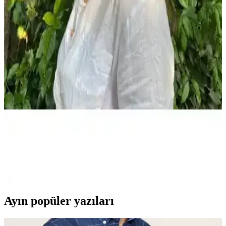
DeFacto'nun kız çocukları için tasarladığı desenli bikini takımı, canlı
renkleri ve rahat kullanımıyla yaz aylarında ideal, dayanıklı ve şık
bir plaj kıyafeti seçeneği sunar.
Pistyle Kız Çocuk Etekli Şortlu Mayo - Renkli ve
Pratik Plaj Giyim Seçeneği
Pistyle kız çocuk mayo, canlı renkler, fermuarlı ön ve şık tasarımıyla
plajda hareket özgürlüğü ve konfor sağlar, dayanıklı ve kolay bakım
imkanı sunar.
Laviyonsa Hasır Yazlık Vizör Şapka: Yaz Aylarında
Şıklık ve Koruma Sağlayan Pratik Aksesuar
Laviyonsa hasır yazlık vizör şapka, hafifliği ve şık tasarımıyla güneş
ışınlarına karşı etkili koruma sunar, plaj ve açık hava etkinlikleri için
ideal, kullanımı kolay ve estetik bir yaz aksesuarıdır.
Ayın popüler yazıları