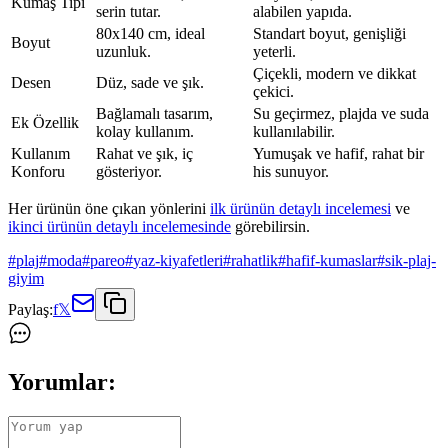
Kumaş Tipi
serin tutar.
alabilen yapıda.
80x140 cm, ideal
Standart boyut, genişliği
Boyut
uzunluk.
yeterli.
Çiçekli, modern ve dikkat
Desen
Düz, sade ve şık.
çekici.
Bağlamalı tasarım,
Su geçirmez, plajda ve suda
Ek Özellik
kolay kullanım.
kullanılabilir.
Kullanım
Rahat ve şık, iç
Yumuşak ve hafif, rahat bir
Konforu
gösteriyor.
his sunuyor.
Her ürünün öne çıkan yönlerini
ilk ürünün detaylı incelemesi
ve
ikinci ürünün detaylı incelemesinde
görebilirsin.
#
plaj
#
moda
#
pareo
#
yaz-kiyafetleri
#
rahatlik
#
hafif-kumaslar
#
sik-plaj-
giyim
Paylaş:
f
𝕏
Yorumlar: