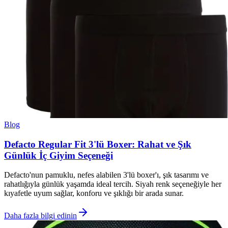
Blog
Defacto Regular Fit 3'lü Boxer: Rahat ve Şık
Günlük İç Giyim Seçeneği
Defacto'nun pamuklu, nefes alabilen 3'lü boxer'ı, şık tasarımı ve
rahatlığıyla günlük yaşamda ideal tercih. Siyah renk seçeneğiyle her
kıyafetle uyum sağlar, konforu ve şıklığı bir arada sunar.
Daha fazla bilgi edinin