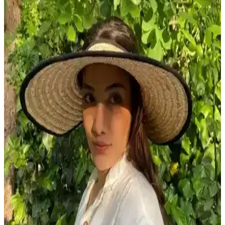
Denizde Giyilecek Elbiseler: Moda ve Kumaş
Özellikleri Üzerine Kısa Değerlendirme
Denizde giyilecek elbiseler hakkında mevcut veriler sınırlı olsa da,
bu kıyafetler genellikle hafif, suya dayanıklı ve nefes alabilir
kumaşlardan üretilir. Yaz ve tatil modasında rahatlık ön plandadır.
Vawensea Kadın Kendinden Bitişik Şortlu Elbise
Mayo Lacivert Yaprak Desenli
Lacivert yaprak desenli, askılı, yüksek kaliteli malzemelerden
üretilmiş, konforlu ve dayanıklı kadın mayo. Hızlı kuruma ve
esneklik özellikleriyle plajda özgürlük ve şıklık sunar.
MAG FASHION 3 Parça Boydan Fermuarlı
Tesettür Mayo İncelemesi ve Özellikleri
MAG FASHION'ın 3 parçalık tesettür mayo seti, su itici kumaşı,
ayarlanabilir bel ve şık tasarımıyla plaj ve havuzda rahatlık ve
gizlilik sunar.
DeFacto Kız Çocuk Desenli Bikini Takımı Renkli ve
Rahat Yaz Plaj Kıyafeti Seçeneği