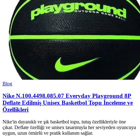
Blog
Nike N.100.4498.085.07 Everyday Playground 8P
Deflate Edilmiş Unisex Basketbol Topu İnceleme ve
Özellikleri
Nike'in dayanıklı ve şık basketbol topu, tutuş özellikleriyle öne
çıkar. Deflate özelliği ve unisex tasarımıyla her seviyeden oyuncuya
uygun, uzun ömürlü ve pratik kullanım sağlar.