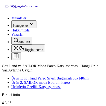
Makaleler
Kategoriler
Hakkımızda
Yazarlar
Ara...
⌘
K
Toggle theme
Cott Land ve SAILOR Moda Pareo Karşılaştırması: Hangi Ürün
Yaz Aylarına Uygun
Ürün 1: cott land Pareo Siyah Bağlamalı 80x140cm
Ürün 2: SAILOR moda Bodrum Pareo
Ürünlerin Özellik Karşılaştırması
Birinci ürün
4.3
/
5