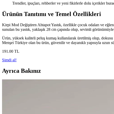
Trendler, ipuçları, rehberler ve yeni fikirlerle dolu içerikler bura
Ürünün Tanıtımı ve Temel Özellikleri
Kirpi Mod Değiştiren Ahtapot Yastık, özellikle çocuk odaları ve eğlen
sunulan bu yastık, yaklaşık 28 cm çapında olup, sevimli görünümüyle h
Ürün, yüksek kaliteli peluş kumaş kullanılarak üretilmiş olup, dokusu o
Menşei Türkiye olan bu ürün, güvenilir ve dayanıklı yapısıyla uzun sür
191
.00
TL
Şimdi al!
Ayrıca Bakınız
The Flat Head F310: Raw Denim Kültüründe Efsanev
The Flat Head F310, uzun yıllar kullanılan ve tamir edilen raw denim k
İkinci El Alışverişte Vintage Moda ve Ev Dekorasyo