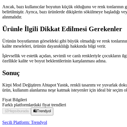
Ancak, bazı kullanıcılar boyutun küçük olduğunu ve renk tonlarının gö
belirtilmiştir. Ayrıca, bazı ürünlerde dikişlerin sökülmeye başladığı v
alınmalıdır.
Ürünle İlgili Dikkat Edilmesi Gerekenler
Ürünün boyutlarının görseldeki gibi büyük olmadığı ve renk tonlarının
kalite meseleleri, ürünün dayanıklılığı hakkında bilgi verir.
İşlevsellik ve estetik açıdan, sevimli ve canlı renkleriyle çocukların i
özellikle kalite ve boyut beklentilerinin karşılanması adına.
Sonuç
Kirpi Mod Değiştiren Ahtapot Yastık, renkli tasarımı ve yuvarlak doku
ürün, kullanım alanlarına neşe katmak isteyenler için ideal bir seçim o
Fiyat Bilgileri
Farklı platformlardaki fiyat trendleri
🛒
Hepsiburada
🛍️
Trendyol
Seçili Platform:
Trendyol