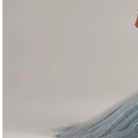
İkinci el alışverişte vintage kıyafetler, deri ürünler ve ev dekorasyon
keşfediliyor.
Erkek Bebek Battaniyesi Seçerken Dikkat Edilmesi G
Erkek bebek battaniyesi seçiminde doğal malzeme, sıcaklık, boyut ve b
Hype of Steps 7’li Yılbaşı Çorap Seti Renkli ve Şık 
Renkli ve desenli 7’li yılbaşı çorap seti, sezon dekorasyonunu tamamlar
Tüylü Kumaşlar Moda Dünyasında Sıcacık ve Şık Bi
Tüylü kumaşlar, estetik ve konforu bir arada sunar, moda ve ev dekora
Çeyizlik Hediyelerde Moda ve Şıklığın Güncel Trendler
Geleneksel ve modern trendleri harmanlayan çeyizlik hediyeler, şıklık 
Açık Indigo Rengi: Moda ve Dekorasyonda Modern ve
Açık indigo, sakinlik ve şıklık sunan, moda ve dekorasyonda sıkça ter