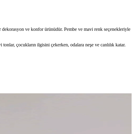
 bir dekorasyon ve konfor ürünüdür. Pembe ve mavi renk seçenekleriyle
tonlar, çocukların ilgisini çekerken, odalara neşe ve canlılık katar.
iyor. Düşük bel yapısı ve koleksiyon değeri öne çıkıyor.