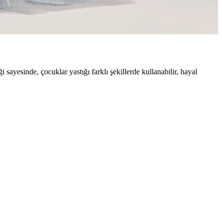
manızı sağlar.
sayesinde, çocuklar yastığı farklı şekillerde kullanabilir, hayal