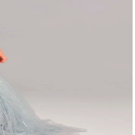
tlar sunuyor. Kullanıcıların ipuçlarıyla değerli buluntular
yi seçenekleri keşfedin.
renk katar.
klığınızı tamamlar.
e en uygun hediye önerilerini keşfedin.
yum ve zarafet sağlar.