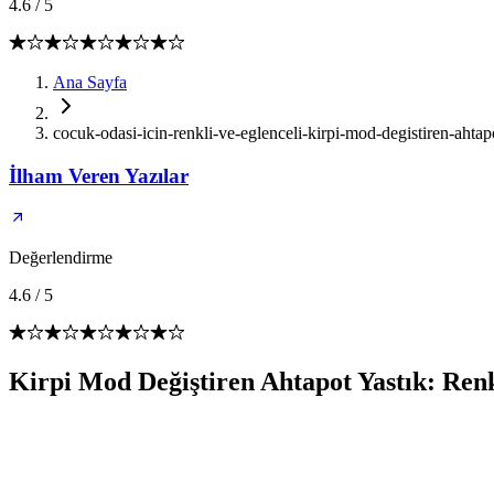
4.6
/
5
Ana Sayfa
cocuk-odasi-icin-renkli-ve-eglenceli-kirpi-mod-degistiren-ahtapo
İlham Veren Yazılar
Değerlendirme
4.6
/
5
Kirpi Mod Değiştiren Ahtapot Yastık: Ren