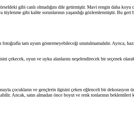
rseldeki gibi canlı olmadığını dile getirmiştir. Mavi rengin daha koyu
eya tüylenme gibi kalite sorunlarının yaşandığı gözlemlenmiştir. Bu geri
 fotoğrafla tam uyum göstermeyebileceği unutulmamalıdır. Ayrıca, bazı k
lgisini çekecek, oyun ve uyku alanlarını neşelendirecek bir seçenek olara
suyla çocukların ve gençlerin ilgisini çeken eğlenceli bir dekorasyon ü
labilir. Ancak, satın almadan önce boyut ve renk tonlarının beklentileri 