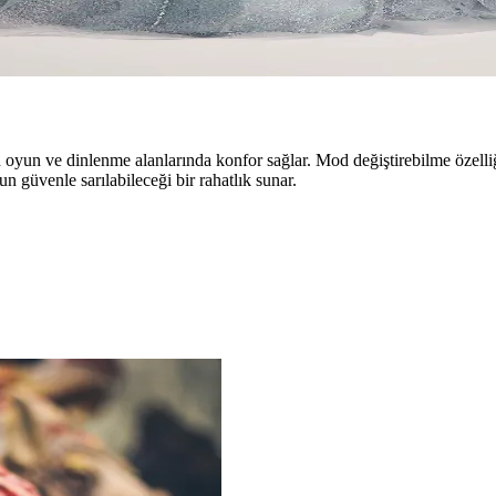
 Elbise Seçenekleri
seçimleri, moda trendleri ve dekorasyon önerileriyle unutulmaz anlar yarat
oyun ve dinlenme alanlarında konfor sağlar. Mod değiştirebilme özelliği 
un güvenle sarılabileceği bir rahatlık sunar.