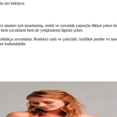
da sizi bekliyor.
ce alanları için tasarlanmış, renkli ve yuvarlak yapısıyla dikkat çeken
em çocukların hem de yetişkinlerin ilgisini çeker.
ldukça yuvarlaktır. Renkleri canlı ve çekicidir; özellikle pembe ve mavi 
e kullanılabilir.
i Solma ve Dayanıklılık
ot pantolon olarak eşsiz solma desenleri ve dayanıklılığıyla dikkat çek
nunda Öne Çıkan Ürünler ve İpuçları