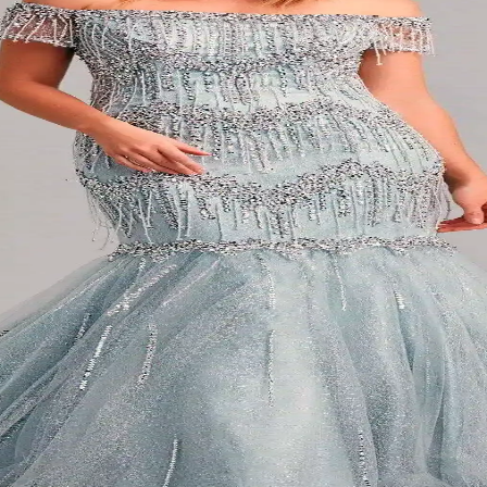
unda öne çıkan parçalar, ekonomik ve sürdürülebilir moda için önemli fırsa
erekenler ve Trend Modeller
akım kolaylığı önemli. Trend modeller ve kullanım alanlarına göre en i
Dekorasyon İçin Uygun
, dayanıklı ve konforlu yapısıyla uzun süre kullanılabilir, kutlamalara 
r Seçenek Olarak Öne Çıkıyor
syonunda sıkça tercih edilir. Günümüz trendleri ve bakım ipuçlarıyla şı
i ve Seçim Kriterleri
ve fonksiyonelliği bir arada sunar. Moda trendleri ve seçim kriterleriyl
 Zarif Kullanım İpuçları
cih edilen modern bir renktir. Hem kıyafetlerde hem de iç mekanlarda u