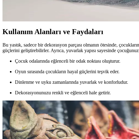
Evde Nişan Töreni İçin Şık ve Kişisel Tarzınıza Uygun
Evde nişan törenleri için şık, rahat ve kişisel tarzınıza uygun elbise 
Kullanım Alanları ve Faydaları
Bu yastık, sadece bir dekorasyon parçası olmanın ötesinde, çocukların 
güçlerini geliştirebilirler. Ayrıca, yuvarlak yapısı sayesinde çocuğunuz
Çocuk odalarında eğlenceli bir odak noktası oluşturur.
Oyun sırasında çocukların hayal güçlerini teşvik eder.
Dinlenme ve uyku zamanlarında yuvarlak ve konforludur.
Dekorasyonunuzu renkli ve eğlenceli hale getirir.