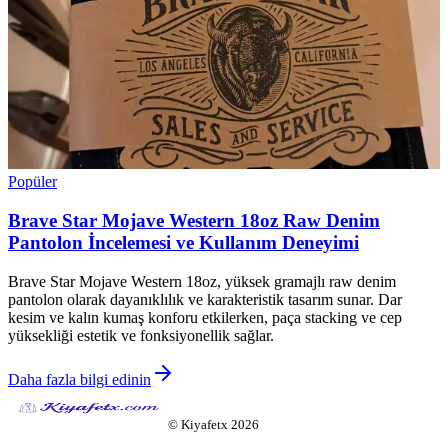
Popüler
Brave Star Mojave Western 18oz Raw Denim
Pantolon İncelemesi ve Kullanım Deneyimi
Brave Star Mojave Western 18oz, yüksek gramajlı raw denim
pantolon olarak dayanıklılık ve karakteristik tasarım sunar. Dar
kesim ve kalın kumaş konforu etkilerken, paça stacking ve cep
yüksekliği estetik ve fonksiyonellik sağlar.
Daha fazla bilgi edinin
©
Kiyafetx
2026