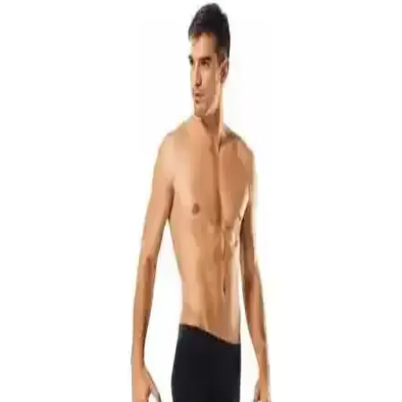
pamuklu kıyafetler ve hafif ayakkabılar yaz gardırobunun temelini
oluşturur.
West Coast ve SF Bay Area Orta Yaş Erkek
Modasında Bölgesel Stil ve Influencer Önerileri
West Coast ve SF Bay Area’da orta yaş erkek modasında iklime
uygun, rahat ve şık stil önerileri öne çıkar. Bölgesel farklılıklar ve
influencerlar, fonksiyonel ve casual kombinlerle uyum sağlar.
Saysez Bambu Erkek Yarım Konç Çorapları: Doğal
Malzemelerle Konfor ve Şıklık Sunar
Saysez bambu erkek yarım konç çorapları, %80 bambu içeriğiyle
yüksek hava geçirgenliği ve yumuşaklık sağlar, uzun ömürlü ve şık
tasarımıyla günlük ve spor kullanıma uygundur.
Jack & Jones Tyler 5'li Karışık Boxer Paketi
Günlük Rahatlık ve Stil Sunar
Jack & Jones Tyler serisine ait 5'li boxer paketi, yüksek pamuk oranı
ve elastan içeriğiyle konfor ve dayanıklılık sunar. Farklı desen ve
renk seçenekleriyle günlük kullanım için ideal, ancak beden uyumu
ve dayanıklılık konusunda dikkatli olunmalı.