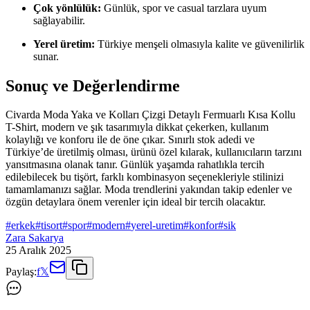
Çok yönlülük:
Günlük, spor ve casual tarzlara uyum
sağlayabilir.
Yerel üretim:
Türkiye menşeli olmasıyla kalite ve güvenilirlik
sunar.
Sonuç ve Değerlendirme
Civarda Moda Yaka ve Kolları Çizgi Detaylı Fermuarlı Kısa Kollu
T-Shirt, modern ve şık tasarımıyla dikkat çekerken, kullanım
kolaylığı ve konforu ile de öne çıkar. Sınırlı stok adedi ve
Türkiye’de üretilmiş olması, ürünü özel kılarak, kullanıcıların tarzını
yansıtmasına olanak tanır. Günlük yaşamda rahatlıkla tercih
edilebilecek bu tişört, farklı kombinasyon seçenekleriyle stilinizi
tamamlamanızı sağlar. Moda trendlerini yakından takip edenler ve
özgün detaylara önem verenler için ideal bir tercih olacaktır.
#
erkek
#
tisort
#
spor
#
modern
#
yerel-uretim
#
konfor
#
sik
Zara Sakarya
25 Aralık 2025
Paylaş:
f
𝕏