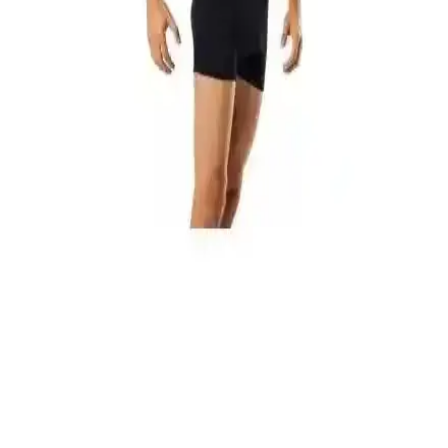
renk seçenekleriyle günlük kullanım için ideal, ancak beden uyumu
ve dayanıklılık konusunda dikkatli olunmalı.
Erkek Bej Günlük Ayakkabılar: Şıklık ve Konforu
Bir Arada Sunan Modeller
Bej erkek günlük ayakkabılar, çok yönlü kullanımı ve şık
görünümüyle günlük yaşamda ideal tercih. Kaliteli malzeme ve
uygun tasarımla uzun ömürlü ve rahat kullanım sağlar.
Dündar Bambu Erkek Çorapları Karşılaştırması:
Malzeme, Konfor ve Dayanıklılık
İki farklı Dündar bambu erkek çorabını karşılaştırıyoruz. Malzeme,
konfor, koku ve dayanıklılık kriterleriyle detaylı analiz edilerek,
kullanıcı deneyimleriyle desteklenmiş bilgiler sunuluyor.
Erkek Boxer Karşılaştırması: Tutku Paket ve
Velmore Ürünlerinin Özellikleri ve Kullanıcı
Yorumları
İki farklı erkek boxer modeli Tutku Paket ve Velmore
karşılaştırmasıyla malzeme, konfor ve dayanıklılık detaylarıyla