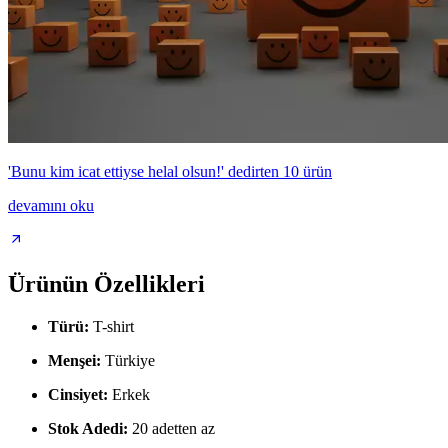
'Bunu kim icat ettiyse helal olsun!' dedirten 10 ürün
devamını oku
Ürünün Özellikleri
Türü:
T-shirt
Menşei:
Türkiye
Cinsiyet:
Erkek
Stok Adedi:
20 adetten az