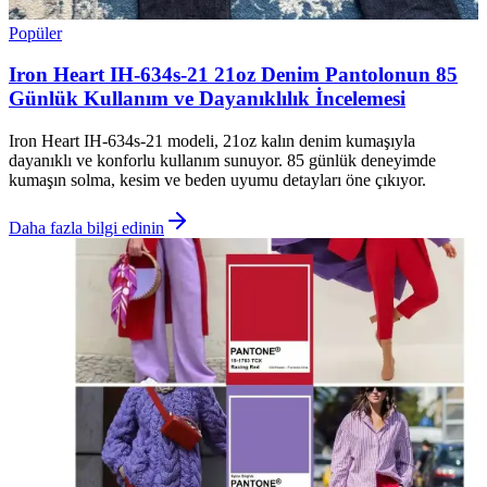
Popüler
Iron Heart IH-634s-21 21oz Denim Pantolonun 85
Günlük Kullanım ve Dayanıklılık İncelemesi
Iron Heart IH-634s-21 modeli, 21oz kalın denim kumaşıyla
dayanıklı ve konforlu kullanım sunuyor. 85 günlük deneyimde
kumaşın solma, kesim ve beden uyumu detayları öne çıkıyor.
Daha fazla bilgi edinin