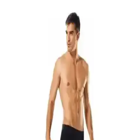
Yaz aylarında erkekler için nefes alabilir kumaşlar, uygun kesimler
ve doğru aksesuarlar şıklık ve konforu bir arada sunar. Keten,
pamuklu kıyafetler ve hafif ayakkabılar yaz gardırobunun temelini
oluşturur.
West Coast ve SF Bay Area Orta Yaş Erkek
Modasında Bölgesel Stil ve Influencer Önerileri
West Coast ve SF Bay Area’da orta yaş erkek modasında iklime
uygun, rahat ve şık stil önerileri öne çıkar. Bölgesel farklılıklar ve
influencerlar, fonksiyonel ve casual kombinlerle uyum sağlar.
Saysez Bambu Erkek Yarım Konç Çorapları: Doğal
Malzemelerle Konfor ve Şıklık Sunar
Saysez bambu erkek yarım konç çorapları, %80 bambu içeriğiyle
yüksek hava geçirgenliği ve yumuşaklık sağlar, uzun ömürlü ve şık
tasarımıyla günlük ve spor kullanıma uygundur.
Jack & Jones Tyler 5'li Karışık Boxer Paketi
Günlük Rahatlık ve Stil Sunar
Jack & Jones Tyler serisine ait 5'li boxer paketi, yüksek pamuk oranı
ve elastan içeriğiyle konfor ve dayanıklılık sunar. Farklı desen ve