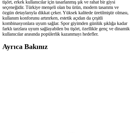
tişört, erkek kullanıcılar için tasarlanmış şık ve rahat bir giysi
seçeneğidir. Türkiye menşeli olan bu ürün, modern tasarımı ve
özgün detaylarıyla dikkat çeker. Yüksek kalitede üretilmiştir olması,
kullanım konforunu artırırken, estetik açıdan da çeşitli
kombinasyonlara uyum sağlar. Spor giyimden günlük şıklığa kadar
farklı tarzlara uyum sağlayabilen bu tişört, özellikle genç ve dinamik
kullanıcılar arasında popülerlik kazanmayı hedefler.
Ayrıca Bakınız
Erkekler İçin Spor Salonu Kıyafetleri: Ter Emicilik,
Rahatlık ve Öne Çıkan Markalar
Erkekler için spor salonu kıyafetlerinde ter emicilik, nefes alabilirlik
ve fonksiyonellik ön plandadır. Target, Lululemon ve Ten Thousand
gibi markalar, rahat ve dayanıklı ürünler sunar.
Yaz Aylarında Erkekler İçin Fonksiyonel ve Şık
Giyim Seçenekleri ve Kombin Önerileri
Yaz aylarında erkekler için nefes alabilir kumaşlar, uygun kesimler
ve doğru aksesuarlar şıklık ve konforu bir arada sunar. Keten,