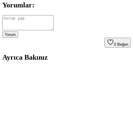
Yorumlar:
Yorum
0
Beğen
Ayrıca Bakınız
Erkekler İçin Spor Salonu Kıyafetleri: Ter Emicilik,
Rahatlık ve Öne Çıkan Markalar
Erkekler için spor salonu kıyafetlerinde ter emicilik, nefes alabilirlik
ve fonksiyonellik ön plandadır. Target, Lululemon ve Ten Thousand
gibi markalar, rahat ve dayanıklı ürünler sunar.
Yaz Aylarında Erkekler İçin Fonksiyonel ve Şık
Giyim Seçenekleri ve Kombin Önerileri