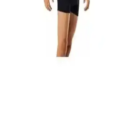
Erkek Bej Günlük Ayakkabılar: Şıklık ve Konforu
Bir Arada Sunan Modeller
Bej erkek günlük ayakkabılar, çok yönlü kullanımı ve şık
görünümüyle günlük yaşamda ideal tercih. Kaliteli malzeme ve
uygun tasarımla uzun ömürlü ve rahat kullanım sağlar.
Dündar Bambu Erkek Çorapları Karşılaştırması:
Malzeme, Konfor ve Dayanıklılık
İki farklı Dündar bambu erkek çorabını karşılaştırıyoruz. Malzeme,
konfor, koku ve dayanıklılık kriterleriyle detaylı analiz edilerek,
kullanıcı deneyimleriyle desteklenmiş bilgiler sunuluyor.
Erkek Boxer Karşılaştırması: Tutku Paket ve
Velmore Ürünlerinin Özellikleri ve Kullanıcı
Yorumları
İki farklı erkek boxer modeli Tutku Paket ve Velmore
karşılaştırmasıyla malzeme, konfor ve dayanıklılık detaylarıyla
anlatılıyor.