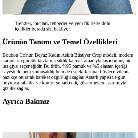
Trendler, ipuçları, rehberler ve yeni fikirlerle dolu
içerikler burada sizi bekliyor.
Ürünün Tanımı ve Temel Özellikleri
Boubon Co'nun Beyaz Kadın Askılı Büstiyer Crop modeli, modern
kadınların günlük tarzlarına şıklık katmak amacıyla tasarlanmış bir
üst giysi seçeneğidir. Bu ürün, %95 pamuk ve %5 elastan içeriği
sayesinde hem yumuşaklık hem de esneklik sunar böylece vücuda
nazikçe oturarak hareket özgürlüğü sağlar. Astarlı yapısı ile gün
boyunca rahatlık ve konfor sunarken iç göstermeyen tasarımıyla
gizlilik sağlar.
Ayrıca Bakınız
EDLİNGERİE Siyah Thaissa Saten Büstiyer
Takımı: Şıklık ve Konforun Bir Arada Sunumu