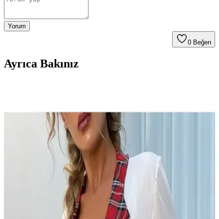
Yorum
0
Beğen
Ayrıca Bakınız
EDLİNGERİE Siyah Thaissa Saten Büstiyer
Takımı: Şıklık ve Konforun Bir Arada Sunumu
Şık ve rahat tasarımıyla öne çıkan EDLİNGERİE Siyah Thaissa
saten büstiyer takımı, özel günler ve gece davetleri için ideal, yüksek
kaliteli malzemesi ve modern tasarımıyla fark yaratıyor.
MİSTİRİK Pisun Model Ip Askılı Toparlayıcı Pedli
Sütyen Korse İnceleme ve Kullanıcı Yorumları
MİSTİRİK markasının askılı, pedli ve toparlayıcı özelliğe sahip
sütyen korse modeli, elastik yapısı ve şık tasarımıyla günlük
kullanım ve spor aktiviteleri için ideal, uzun ömürlü ve rahat bir iç
giyim seçeneği sunar.