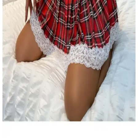
Cottonhill ve Los Ojos Kadın Crop Top Büstiyerleri
Karşılaştırması ve Seçim Rehberi
Cottonhill ve Los Ojos'un crop top büstiyerleri arasındaki tasarım,
konfor ve kullanım özelliklerini karşılaştırıyoruz. Hangi ürün sizin
tarzınıza uygun, detaylar ve kullanıcı yorumlarıyla rehberlik
sağlıyoruz.
Cottonhill Ayarlanabilir İnce Askılı Lazer Kesim
Crop Büstiyer Kadınlar İçin Şık ve Konforlu
Tasarım
Cottonhill'in şık ve rahat crop büstiyeri, ayarlanabilir askıları ve
çeşitli renk seçenekleriyle modern kadınların favorisi oluyor. Esnek
yapısı ve uygun beden ölçüleriyle konfor sağlar.
LUNİTA Fantezi Lise Kostümü Ekose Etekli
Büstiyer Takımı Detayları ve Kullanım İpuçları
LUNİTA markasının ekose etekli ve büstiyer takımı, genç ve
dinamik tasarımıyla günlük ve özel etkinlikler için ideal. Kaliteli
malzemeleri ve rahat kullanımıyla öne çıkan bu kostüm, çeşitli
kombinasyonlara uygun şık bir seçenektir.