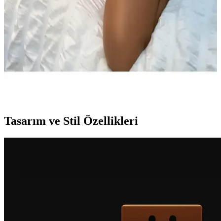
çeşitli renk seçenekleriyle modern kadınların favorisi oluyor. Esnek
yapısı ve uygun beden ölçüleriyle konfor sağlar.
LUNİTA Fantezi Lise Kostümü Ekose Etekli
Büstiyer Takımı Detayları ve Kullanım İpuçları
LUNİTA markasının ekose etekli ve büstiyer takımı, genç ve
dinamik tasarımıyla günlük ve özel etkinlikler için ideal. Kaliteli
malzemeleri ve rahat kullanımıyla öne çıkan bu kostüm, çeşitli
kombinasyonlara uygun şık bir seçenektir.
Tasarım ve Stil Özellikleri