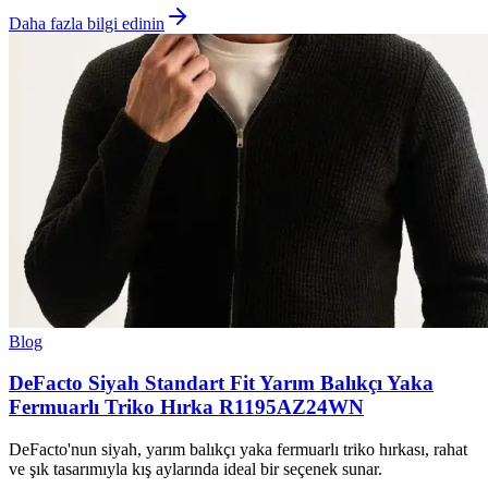
Daha fazla bilgi edinin
Blog
DeFacto Siyah Standart Fit Yarım Balıkçı Yaka
Fermuarlı Triko Hırka R1195AZ24WN
DeFacto'nun siyah, yarım balıkçı yaka fermuarlı triko hırkası, rahat
ve şık tasarımıyla kış aylarında ideal bir seçenek sunar.