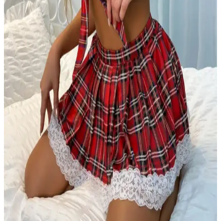
brode işlemesi ve ayarlanabilir özellikleriyle günlük ve özel kullanım
için uygundur.
Dondeza Bambu Pedli Kalın Askılı Dantel Detaylı
Büstiyer Kadın İç Giyim
Doğal bambu ve pamuk elastan karışımıyla tasarlanan bu büyük
beden büstiyer, şık dantel detayları ve rahat kesimiyle günlük ve özel
kullanımlar için ideal bir seçenek sunar.
Cottonhill ve Los Ojos Kadın Crop Top Büstiyerleri
Karşılaştırması ve Seçim Rehberi
Cottonhill ve Los Ojos'un crop top büstiyerleri arasındaki tasarım,
konfor ve kullanım özelliklerini karşılaştırıyoruz. Hangi ürün sizin
tarzınıza uygun, detaylar ve kullanıcı yorumlarıyla rehberlik
sağlıyoruz.
Cottonhill Ayarlanabilir İnce Askılı Lazer Kesim
Crop Büstiyer Kadınlar İçin Şık ve Konforlu
Tasarım
Cottonhill'in şık ve rahat crop büstiyeri, ayarlanabilir askıları ve