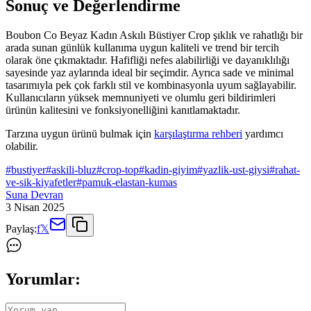
Sonuç ve Değerlendirme
Boubon Co Beyaz Kadın Askılı Büstiyer Crop şıklık ve rahatlığı bir
arada sunan günlük kullanıma uygun kaliteli ve trend bir tercih
olarak öne çıkmaktadır. Hafifliği nefes alabilirliği ve dayanıklılığı
sayesinde yaz aylarında ideal bir seçimdir. Ayrıca sade ve minimal
tasarımıyla pek çok farklı stil ve kombinasyonla uyum sağlayabilir.
Kullanıcıların yüksek memnuniyeti ve olumlu geri bildirimleri
ürünün kalitesini ve fonksiyonelliğini kanıtlamaktadır.
Tarzına uygun ürünü bulmak için
karşılaştırma rehberi
yardımcı
olabilir.
#
bustiyer
#
askili-bluz
#
crop-top
#
kadin-giyim
#
yazlik-ust-giysi
#
rahat-
ve-sik-kiyafetler
#
pamuk-elastan-kumas
Suna Devran
3 Nisan 2025
Paylaş:
f
𝕏
Yorumlar: