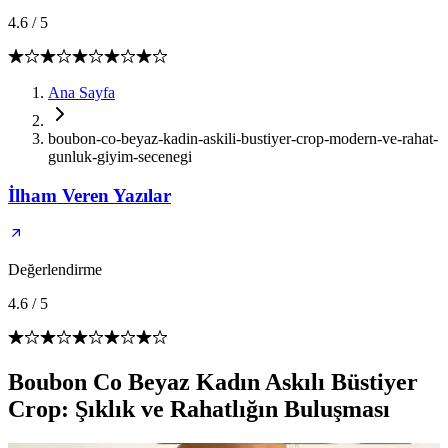
4.6
/
5
Ana Sayfa
boubon-co-beyaz-kadin-askili-bustiyer-crop-modern-ve-rahat-
gunluk-giyim-secenegi
İlham Veren Yazılar
Değerlendirme
4.6
/
5
Boubon Co Beyaz Kadın Askılı Büstiyer
Crop: Şıklık ve Rahatlığın Buluşması