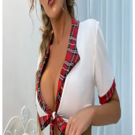
Şık ve rahat tasarımıyla öne çıkan EDLİNGERİE Siyah Thaissa
saten büstiyer takımı, özel günler ve gece davetleri için ideal, yüksek
kaliteli malzemesi ve modern tasarımıyla fark yaratıyor.
MİSTİRİK Pisun Model Ip Askılı Toparlayıcı Pedli
Sütyen Korse İnceleme ve Kullanıcı Yorumları
MİSTİRİK markasının askılı, pedli ve toparlayıcı özelliğe sahip
sütyen korse modeli, elastik yapısı ve şık tasarımıyla günlük
kullanım ve spor aktiviteleri için ideal, uzun ömürlü ve rahat bir iç
giyim seçeneği sunar.
LUNİTA Kadın Fantezi Bustiyer Etek Jartiyer
Kostümü: Şıklık ve Rahatlığın Buluşması
LUNİTA Kadın Fantezi Bustiyer Etek Jartiyer Kostümü, şık
tasarımı ve kaliteli malzemesiyle özel anlara değer katan dört parçalı
iç giyim setidir. Rahatlık ve estetik detayları bir arada sunar.
Mefbutik Fantezi Büstiyer Takımının Özellikleri ve
Kullanıcı Yorumları
Mefbutik'in tasarladığı fantezi büstiyer takımı, şık tasarımı ve yüksek
kaliteli malzemeleriyle dikkat çeker. Esnek ve rahat yapısı, detaylı