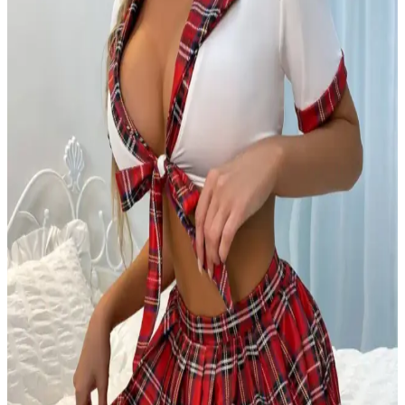
LUNİTA Kadın Fantezi Bustiyer Etek Jartiyer
Kostümü: Şıklık ve Rahatlığın Buluşması
LUNİTA Kadın Fantezi Bustiyer Etek Jartiyer Kostümü, şık
tasarımı ve kaliteli malzemesiyle özel anlara değer katan dört parçalı
iç giyim setidir. Rahatlık ve estetik detayları bir arada sunar.
Mefbutik Fantezi Büstiyer Takımının Özellikleri ve
Kullanıcı Yorumları
Mefbutik'in tasarladığı fantezi büstiyer takımı, şık tasarımı ve yüksek
kaliteli malzemeleriyle dikkat çeker. Esnek ve rahat yapısı, detaylı
brode işlemesi ve ayarlanabilir özellikleriyle günlük ve özel kullanım
için uygundur.
Dondeza Bambu Pedli Kalın Askılı Dantel Detaylı
Büstiyer Kadın İç Giyim
Doğal bambu ve pamuk elastan karışımıyla tasarlanan bu büyük
beden büstiyer, şık dantel detayları ve rahat kesimiyle günlük ve özel
kullanımlar için ideal bir seçenek sunar.