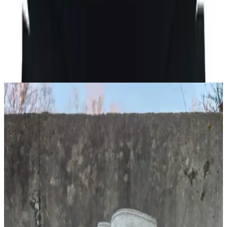
sunan iç giyim ürünüdür. Bu ürün
%95 pamuk ve %5 elastan
içeriği sayesinde hem yumuşak bir dokuya sahiptir hem de esnek
yapısıyla hareket özgürlüğü sağlar. Standart beden aralığında (S-M)
üretilen slip özellikle düşük bel kesimiyle modern ve rahat bir
kullanım deneyimi sunar.
Ayrıca Bakınız
Unbranded UB701 Raw Selvedge Denim: Geniş
Paça Kesim, Konfor ve Bakım Rehberi
Unbranded UB701, geniş paça raw selvedge denim pantolon olarak
sert kumaşı zamanla yumuşar. Kesim özellikleri, manşet detayları ve
bakım önerileriyle uzun ömürlü kullanım sağlar.
Kel Erkekler İçin İş Kıyafetleriyle Uyumlu Şapka
Seçenekleri ve Kullanım İpuçları
Kel erkeklerin iş kıyafetleriyle uyumlu şapka seçimi, mevsim, ortam
ve konfor faktörleri göz önünde bulundurularak yapılmalıdır.
Beanie, düz şapka ve baseball şapkaları öne çıkar.