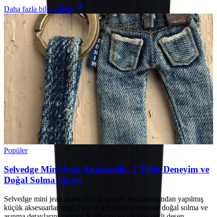
Daha fazla bilgi edinin
Popüler
Selvedge Mini Jean Anahtarlık: 2 Yıllık Deneyim ve
Doğal Solma Süreci
Selvedge mini jean anahtarlıklar, gerçek kot kumaşından yapılmış
küçük aksesuarlar olup 2 yıl ve 4 yıkama sürecinde doğal solma ve
aşınma detaylarını yansıtır. Kullanım ve yıkama şekli desen