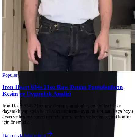
Popüler
Iron Heart 634s 21oz Raw Denim Pantolonların
Kesim ve Uygunluk Analizi
Iron Heart 634s 21oz raw denim pantolonlar, orta yükselik ve
dayanıklı yapısıyla belirli vücut tiplerine uygunluk sunar. Paça boyu
ayarı ve kırılma süreci uyumu artırır, kesim ve beden seçimi konfor
için önemlidir.
Daha fazla bilgi edinin