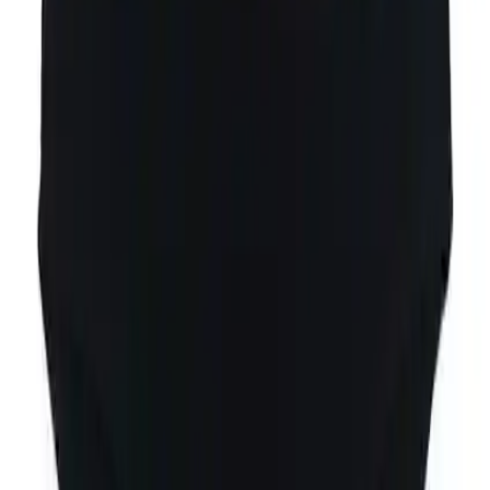
Pamuklu Slip 6 Adet
Tolga Devran
Yazarı Ziyaret Et
İlham Veren Yazılar
Yazar
Tolga Devran
Tür
İlham Veren Yazılar
Yayınlanma
26 Aralık 2025
Bu Yazı Hakkında
Bluence Siyah Düşük Bel Likralı Pamuklu Slip, %95
pamuk ve %5 elastan içeriğiyle yumuşak, esnek ve
nefes alabilen konfor sunar. 6 adet paket, modern
tasarım ve dayanıklı dikişlerle günlük kullanım için
idealdir.
Trendler, ipuçları, rehberler ve yeni fikirlerle dolu
içerikler burada sizi bekliyor.
Ürün Tanıtımı
Bluence markasının sunduğu
Siyah Düşük Bel Likralı Pamuklu
Slip
kadınlar için özel olarak tasarlanmış konfor ve şıklığı bir arada