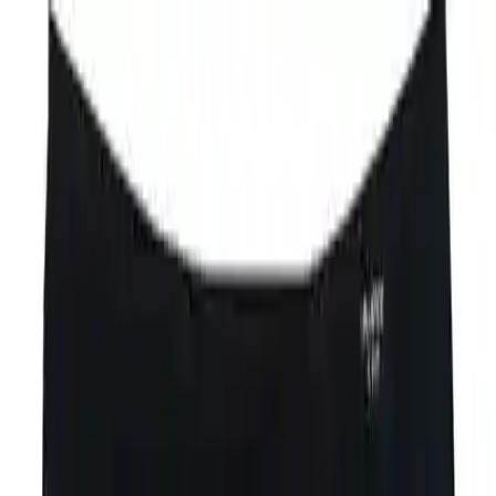
Makaleler
Kategoriler
Hakkımızda
Yazarlar
Ara...
⌘
K
Toggle theme
Ana Sayfa
İlham Veren Yazılar
Bluence Siyah Düşük Bel Likralı Pamuklu Slip 6 Adet -
Konforlu ve Nefes Alabilen İç Giyim
Bluence Siyah Düşük Bel Likralı