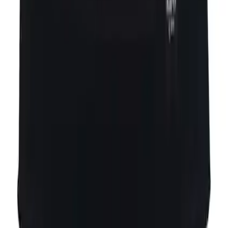
Pamuklu kumaşın sağladığı avantajlar:
Pamuk cildin nefes
almasına olanak tanır ve terlemeyi azaltarak gün boyu ferah
kalmayı destekler.
Elastan katkısı:
Kumaşın esnekliği artırılarak vücuda uyum
sağlar böylece hareket sırasında rahatsızlık hissi oluşmaz.
Yumuşak doku:
Ten üzerinde nazik bir his bırakır cilt
tahrişini önler.
Bu özellikler ürünün günlük kullanımda rahatlık ve sağlık açısından
tercih edilmesini sağlar.
Tasarım ve Kesim
Bluence slip düşük bel kesimi ile tasarlanmıştır. Bu sayede pantolon
veya etek gibi kıyafetlerle uyumu kolaydır ve görünmezlik özelliği
sunar. Ayrıca ürünün dikiş kalitesi müşteriler tarafından olumlu
değerlendirildi; sağlam ve estetik dikişler uzun ömürlü kullanım
sağlar.
Paket İçeriği ve Kullanım Avantajları