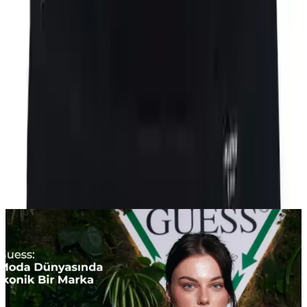
Paylaş:
f
𝕏
Yorumlar:
Yorum
0
Beğen
Ayın popüler yazıları