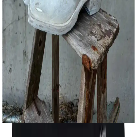
Konfor ve Sağlık Değerlendirmesi
Castañer espadrilles modelleri yazlık kombinlerde şıklık ve konfor
sunar. Pablo/002 klasik, Joel/002 farklı tasarım seçenekleriyle ayak
yapısına uygunluk ve destek önemlidir.
Kronik Hastalıklarla Uyumlu Günlük Giyim:
Konfor ve Stil Önerileri
Kronik hastalıkları olan bireyler için karın bölgesine baskı
yapmayan, bol kesim ve esnek kumaşlardan oluşan rahat ve şık
giyim önerileri sunulmaktadır. Katmanlı giyim ve uygun marka
tercihleriyle günlük yaşam kolaylaşır.
El Yapımı Deri Ayakkabılarda Geleneksel Teknikler
ve Kaliteli Malzemelerle Üretim
El yapımı deri ayakkabılar, sebze tabakalı at omuzu derisi ve
ortopedik inek derisi astar gibi kaliteli malzemelerle, geleneksel
teknikler kullanılarak üretilir. Estetik ve fonksiyonellik ön plandadır.
Kumaş ve Konfor Özellikleri