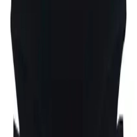
sağlar.
Ancak beden seçimine özen göstermek önemlidir. Siyah renklerde
dar kalıp şikayetleri dikkate alınmalı gerekirse bir beden büyük
tercih edilmelidir. Ayrıca ürünün kumaş kalitesi ve dikişlerinin
tutarlılığı zaman zaman değişiklik gösterebileceği için satın alma
öncesi detaylı inceleme önerilir.
Öne Çıkan Özellikler
%95 pamuk %5 elastan içeriği
Yumuşak ve nefes alabilen kumaş
Düşük bel tasarımı
Esnek ve rahat kullanım
6 adet paket halinde satış
Bluence slip günlük kullanım için hem şıklığı hem de rahatlığı bir
arada sunan kaliteli bir iç giyim ürünüdür. Kullanıcıların
beklentilerini karşılamak için tasarlanmış bu ürün doğru beden
seçimiyle uzun süreli memnuniyet sağlar.