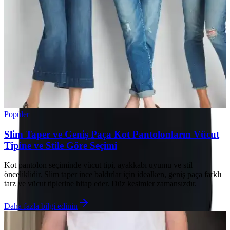
Popüler
Slim Taper ve Geniş Paça Kot Pantolonların Vücut
Tipine ve Stile Göre Seçimi
Kot pantolon seçiminde vücut tipi, ayakkabı uyumu ve stil
önceliklidir. Slim taper ince baldırlar için idealken, geniş paça farklı
tarz ve vücut tiplerine hitap eder. Düz kesimler zamansızdır.
Daha fazla bilgi edinin