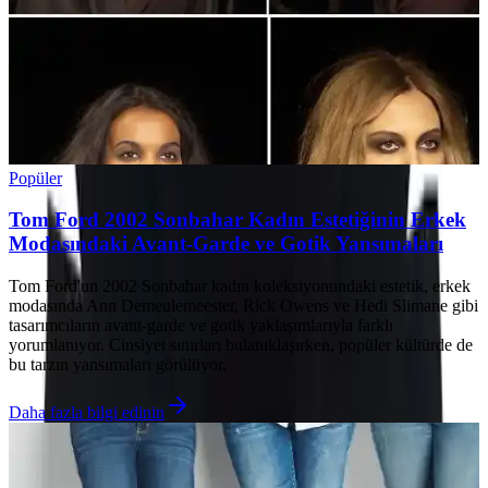
Popüler
Tom Ford 2002 Sonbahar Kadın Estetiğinin Erkek
Modasındaki Avant-Garde ve Gotik Yansımaları
Tom Ford'un 2002 Sonbahar kadın koleksiyonundaki estetik, erkek
modasında Ann Demeulemeester, Rick Owens ve Hedi Slimane gibi
tasarımcıların avant-garde ve gotik yaklaşımlarıyla farklı
yorumlanıyor. Cinsiyet sınırları bulanıklaşırken, popüler kültürde de
bu tarzın yansımaları görülüyor.
Daha fazla bilgi edinin