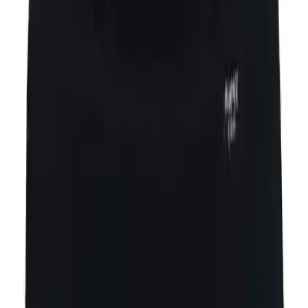
göre biraz daha dar olduğunu ve kalıbın küçük geldiğini ifade
ediyorlar.
Bacak lastiği:
Bazı yorumlarda bacak lastiğinin fazla sıkı
olduğu ve rahatsızlık verdiği belirtiliyor.
Kumaş sertliği:
Nadiren kumaşın sert ve kağıt gibi olduğu
hatta bazı ürünlerde deliklerin bulunduğu şikayet edildi.
Genel Değerlendirme
Müşteri geri bildirimleri ürünün genel olarak kaliteli ve konforlu
olduğunu gösteriyor. Ancak beden seçimi konusunda dikkatli
olunması ve özellikle siyah renklerde dar kalıp ihtimalinin göz
önünde bulundurulması önerilir. Ayrıca ürünün bazı partilerinde
kumaş kalitesinde tutarsızlıklar yaşanabileceği için dikkatli inceleme
faydalı olacaktır.
Sonuç ve Öneriler
Bluence Siyah Düşük Bel Likralı Pamuklu Slip konforlu ve sağlıklı
iç giyim arayan kadınlar için ideal bir seçenektir. Pamuk ve elastan
karışımı kumaşı sayesinde nefes alabilirlik ve esneklik sunar. Düşük
bel kesimi modern kıyafetlerle uyum sağlar ve görünmezlik avantajı
yaratır. Paket halinde sunulması pratik ve ekonomik bir kullanım