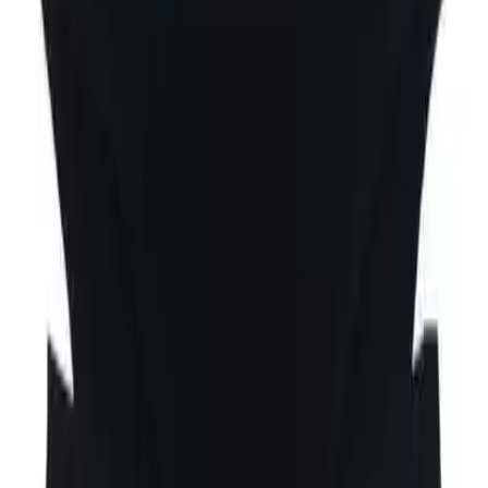
Ürün 6 adet slip olarak paketlenmiştir. Bu sayede kullanıcılar uzun
süreli kullanım için pratik bir çözüm elde eder. Pamuklu yapısı
sayesinde cilt sağlığını desteklerken elastan esnekliğiyle hareket
özgürlüğünü artırır. Yumuşak dokusu gün boyu konforlu bir
deneyim sunar.
Müşteri Geri Bildirimleri ve Analizi
Olumlu Yorumlar
Kumaş kalitesi ve esnekliği:
Kullanıcılar ürünün kumaşının
kaliteli ve esnek olduğunu belirterek rahat kullanımını
vurguluyorlar.
Dikiş kalitesi:
Dikişlerin sağlam ve düzgün olması ürünün
dayanıklılığını artırdığı için beğenildi.
Renk seçenekleri:
Özellikle beyaz rengin kalitesi olumlu
değerlendirildi.
Olumsuz Yorumlar
Beden uyumu:
Bazı kullanıcılar siyah renklerin diğerlerine