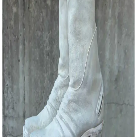
Pantolon ve Kot Pantolonlarda Doğru Fit ve
Konforun Sağlanması İçin İpuçları
Pantolon ve kot pantolonlarda konfor ve uyumun sağlanması için
bel yüksekliği, esnek kumaş kullanımı, uygun beden seçimi ve
kesim önemlidir. Kemer ve terzi hizmeti ekstra rahatlık sağlar.
Iron Heart IH-777S-142OD Kot Pantolonun
Dayanıklılığı ve Kullanım Süreci İncelemesi
Iron Heart IH-777S-142OD kot pantolon, sert ve dayanıklı 21 ons
kumaşıyla iş sahasında yoğun kullanıma uygundur. Kumaş zamanla
esner ve yumuşar, doğru beden seçimi konforu artırır. Yıkama ise
renk solması ve aşınmayı etkiler.
2025 Yazı İçin İş Kıyafetleri, Ayakkabı Konforu ve
Kumaş Seçimleri Üzerine Moda Rehberi
2025 yazında iş kıyafetlerinden ayakkabı konforuna, kumaş
tercihlerinden stil önerilerine kadar kapsamlı moda rehberi
sunulmuştur. İşlevsellik ve şıklık dengesi vurgulanmıştır.
Castañer Espadrilles: Yazlık Ayakkabılarda Stil,