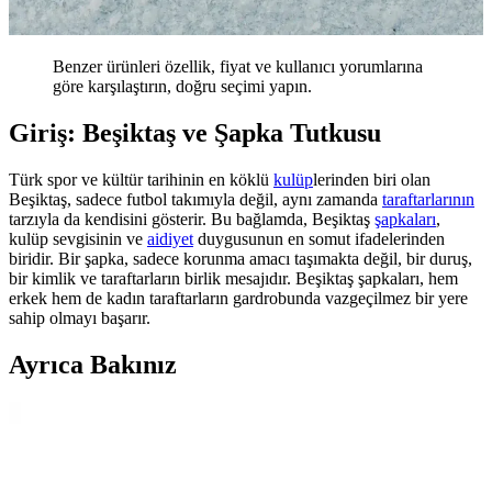
Benzer ürünleri özellik, fiyat ve kullanıcı yorumlarına
göre karşılaştırın, doğru seçimi yapın.
Giriş: Beşiktaş ve Şapka Tutkusu
Türk spor ve kültür tarihinin en köklü
kulüp
lerinden biri olan
Beşiktaş, sadece futbol takımıyla değil, aynı zamanda
taraftarlarının
tarzıyla da kendisini gösterir. Bu bağlamda, Beşiktaş
şapkaları
,
kulüp sevgisinin ve
aidiyet
duygusunun en somut ifadelerinden
biridir. Bir şapka, sadece korunma amacı taşımakta değil, bir duruş,
bir kimlik ve taraftarların birlik mesajıdır. Beşiktaş şapkaları, hem
erkek hem de kadın taraftarların gardrobunda vazgeçilmez bir yere
sahip olmayı başarır.
Ayrıca Bakınız
Beşiktaş Siyah Forma Modelleri ve Tasarımlarıyla
Şıklık ve Tutku Bir Arada