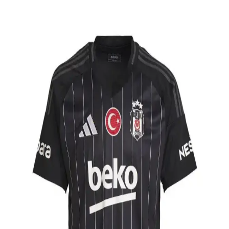
Beşiktaş Erkek Eşofman Takımı Arama Sonuçları
ve Moda Ürün Bilgisi Değerlendirmesi
Beşiktaş erkek eşofman takımı aramalarında moda ve ürün bilgisi
yerine internet kültürü içerikleri öne çıkıyor. Spesifik ürün bilgisi
için resmi satış kanalları ve güvenilir moda platformları tercih
edilmeli.
Beşiktaş 2 Yılzı Formalarının Tarihçesi ve Kulüp
Kimliğindeki Önemi
Beşiktaş 2 yılzı formaları, kulüp tarihindeki başarıları ve gururu
simgeler. Bu özel tasarımlar, taraftarların bağlılığını ve kulüp
kimliğini yansıtarak futbol kültürünün vazgeçilmez parçalarıdır.
Beşiktaş Kulübü Renklerini Yansıtan Şık ve
Fonksiyonel Çanta Modelleri
Beşiktaş çantaları, kulüp renkleri ve logolarıyla şıklık ve
fonksiyonelliği bir araya getirerek günlük yaşamda tutkunuzu
gösterir. Dayanıklı malzemeleriyle her ortamda kullanıma uygun
modeller sunar.