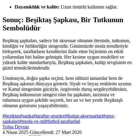
Dayanıklılık ve kalite:
Uzun ömürlü kullanım sağlar.
Sonuç: Beşiktaş Şapkası, Bir Tutkunun
Sembolüdür
Beşiktaş şapkaları, sadece bir aksesuar olmanın ötesinde, tutkunun,
kimliğin ve birlikteliğin simgesidir. Günümüzde moda trendleriyle
birleşerek, taraftarların kendilerini ifade etme biçiminin en etkili
yollarından biri haline gelmiştir. Her kesime uygun modelleri ve
yüksek kalite standartlarıyla, Beşiktaş şapkaları, kulüp sevgisinin en
güzel temsilcilerindendir.
Unutmayın, doğru şapka seçimi, hem stilinizi tamamlar hem de
Beşiktaş aşkınızı dünyaya gösterir. Siyah ve beyaz renklerin uyumu
ve Kartal simgesinin gücüyle, özgüvenle duruş sergileyebilirsiniz.
Beşiktaş tutkunuzun simgesi olan bu şapkaları, tarzınıza ve
ruhunuza uygun şekilde seçerek, her an ve her yerde Beşiktaşlı
olmanın gururunu yaşayabilirsiniz.
#
besiktas
#
sapka
#
taraftar-urunleri
#
kulup-aksesuarlari
#
spor-
sapkalari
#
moda-ve-stil
#
futbol-taraftarligi
Tolga Devran
4 Nisan 2025
·
Güncellendi:
27 Mart 2026