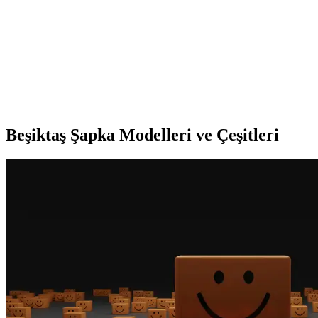
Adidas Beşiktaş Erkek Siyah Futbol Forması
Detaylı İnceleme ve Performans Analizi
Adidas Beşiktaş erkek siyah futbol forması, yüksek kaliteli kumaş
ve şık tasarımıyla sahada performansı artırır, dayanıklılığı ve konforu
ile öne çıkar.
Beşiktaş Şapka Modelleri ve Çeşitleri