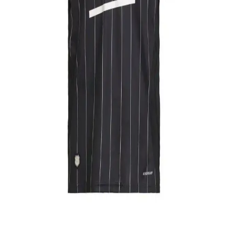
fonksiyonelliği bir araya getirerek günlük yaşamda tutkunuzu
gösterir. Dayanıklı malzemeleriyle her ortamda kullanıma uygun
modeller sunar.
Beşiktaş İçin En İyi Krampon Seçenekleri ve
Sahadaki Performansı Artırma Yöntemleri
Beşiktaş futbolcularının sahadaki performansını yükselten doğru
krampon seçimi, hız ve dengeyi artırır, sakatlanma riskini azaltır. En
popüler modeller ve seçim ipuçları burada.
Beşiktaş 13-14 Sezonu Forma Özellikleri ve
Koleksiyon Değeri
Beşiktaş 2013-2014 sezonu forması, şık tasarımı ve tarihi önemiyle
koleksiyoncuların ilgisini çeker. Kaliteli malzeme ve özgün
detaylarıyla bu sezonun forması, kulüp tarihinin önemli bir
parçasıdır.
Beşiktaş Atatürk Formaları: Tarih ve Milli
Değerlerin Birleştiği Spor Giysisi
Beşiktaş Atatürk formaları, tarih ve milli değerleri yansıtan özel
tasarımlarla kulüp ve milli bilinci güçlendiren spor giysileridir.