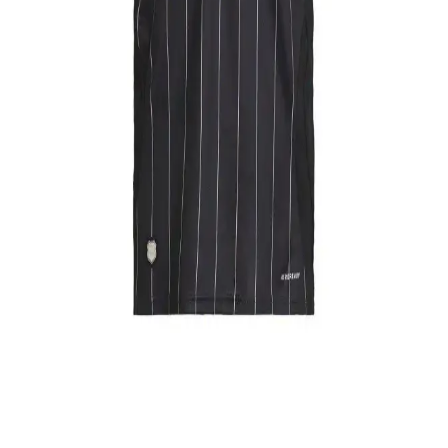
Beşiktaş İçin En İyi Krampon Seçenekleri ve
Sahadaki Performansı Artırma Yöntemleri
Beşiktaş futbolcularının sahadaki performansını yükselten doğru
krampon seçimi, hız ve dengeyi artırır, sakatlanma riskini azaltır. En
popüler modeller ve seçim ipuçları burada.
Beşiktaş 13-14 Sezonu Forma Özellikleri ve
Koleksiyon Değeri
Beşiktaş 2013-2014 sezonu forması, şık tasarımı ve tarihi önemiyle
koleksiyoncuların ilgisini çeker. Kaliteli malzeme ve özgün
detaylarıyla bu sezonun forması, kulüp tarihinin önemli bir
parçasıdır.
Beşiktaş Atatürk Formaları: Tarih ve Milli
Değerlerin Birleştiği Spor Giysisi
Beşiktaş Atatürk formaları, tarih ve milli değerleri yansıtan özel
tasarımlarla kulüp ve milli bilinci güçlendiren spor giysileridir.
Adidas Beşiktaş Erkek Siyah Futbol Forması
Detaylı İnceleme ve Performans Analizi