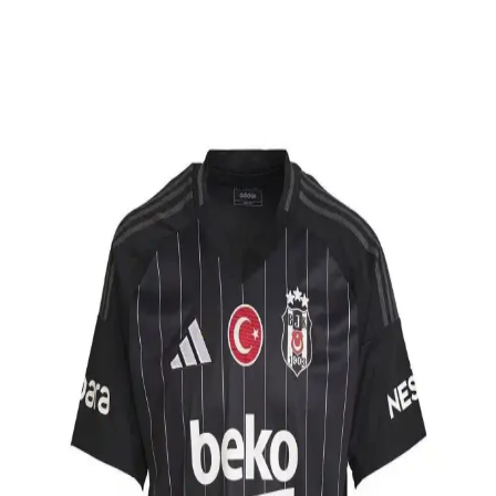
Beşiktaş siyah formaları, çeşitli tasarımlar ve modellerle taraftarların
tarzını yansıtıyor. Güncel trendler ve kaliteli malzemelerle hazırlanan
bu ürünler, maç ve günlük kullanım için ideal seçimler sunuyor.
Beşiktaş Erkek Eşofman Takımı Arama Sonuçları
ve Moda Ürün Bilgisi Değerlendirmesi
Beşiktaş erkek eşofman takımı aramalarında moda ve ürün bilgisi
yerine internet kültürü içerikleri öne çıkıyor. Spesifik ürün bilgisi
için resmi satış kanalları ve güvenilir moda platformları tercih
edilmeli.
Beşiktaş 2 Yılzı Formalarının Tarihçesi ve Kulüp
Kimliğindeki Önemi
Beşiktaş 2 yılzı formaları, kulüp tarihindeki başarıları ve gururu
simgeler. Bu özel tasarımlar, taraftarların bağlılığını ve kulüp
kimliğini yansıtarak futbol kültürünün vazgeçilmez parçalarıdır.
Beşiktaş Kulübü Renklerini Yansıtan Şık ve
Fonksiyonel Çanta Modelleri
Beşiktaş çantaları, kulüp renkleri ve logolarıyla şıklık ve