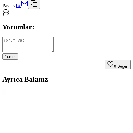
Paylaş:
f
𝕏
Yorumlar:
Yorum
0
Beğen
Ayrıca Bakınız
Beşiktaş Siyah Forma Modelleri ve Tasarımlarıyla
Şıklık ve Tutku Bir Arada
Beşiktaş siyah formaları, çeşitli tasarımlar ve modellerle taraftarların
tarzını yansıtıyor. Güncel trendler ve kaliteli malzemelerle hazırlanan
bu ürünler, maç ve günlük kullanım için ideal seçimler sunuyor.