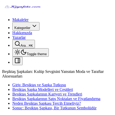
Makaleler
Kategoriler
Hakkımızda
Yazarlar
Ara...
⌘
K
Toggle theme
Beşiktaş Şapkaları: Kulüp Sevgisini Yansıtan Moda ve Taraftar
Aksesuarları
Giriş: Beşiktaş ve Şapka Tutkusu
Beşiktaş Şapka Modelleri ve Çeşitleri
Beşiktaş Şapkalarının Kariyeri ve Trendleri
Beşiktaş Şapkalarının Satış Noktaları ve Fiyatlandırma
Neden Beşiktaş Şapkası Tercih Etmeliyiz?
Sonuç: Beşiktaş Şapkası, Bir Tutkunun Sembolüdür