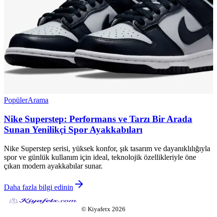
Popüler
Arama
Nike Superstep: Performans ve Tarzı Bir Arada
Sunan Yenilikçi Spor Ayakkabıları
Nike Superstep serisi, yüksek konfor, şık tasarım ve dayanıklılığıyla
spor ve günlük kullanım için ideal, teknolojik özellikleriyle öne
çıkan modern ayakkabılar sunar.
Daha fazla bilgi edinin
©
Kiyafetx
2026