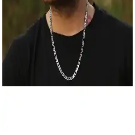
Açık tonlu gömlekler, yapısız spor ceketler ve chino pantolonlar
ideal kombinlerdir.
Keten Şapka Karşılaştırması: Accessory City NY ve
Felisya Modelleri Analizi
İki keten şapka modelinin malzeme, tasarım ve kullanıcı
yorumlarıyla detaylı karşılaştırması, seçim yaparken dikkat edilmesi
gereken noktaları içeriyor.
Erkek Keten Pantolon Kombinleri: Yaz İçin Hafif ve
Şık Moda Seçenekleri
Erkek keten pantolonlar, nefes alan kumaşı ve şık tasarımıyla yaz
aylarında konfor ve stil sunar. Günlük ve yarı resmi kombinlerle çok
yönlü kullanım sağlar.
Erkek Keten Kasketler Karşılaştırması: Kalite,
Konfor ve Stil Analizi
İki farklı erkek keten kasketin malzeme, işçilik ve kullanım
özellikleri detaylı şekilde incelenerek, kalite ve konfor açısından
değerlendirilmiştir.