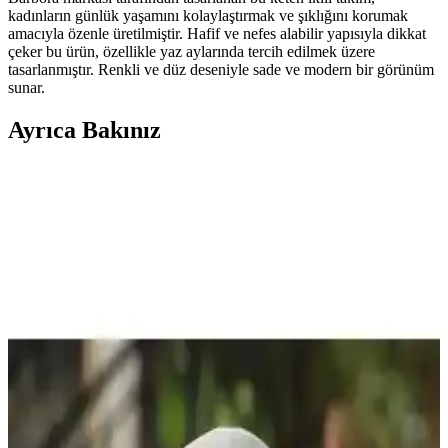
kadınların günlük yaşamını kolaylaştırmak ve şıklığını korumak
amacıyla özenle üretilmiştir. Hafif ve nefes alabilir yapısıyla dikkat
çeker bu ürün, özellikle yaz aylarında tercih edilmek üzere
tasarlanmıştır. Renkli ve düz deseniyle sade ve modern bir görünüm
sunar.
Ayrıca Bakınız
Wingman Denim 23oz Keten Denim: Güneydoğu
Asya'nın Ham Denim Trendleri ve Dayanıklılığı
Wingman Denim'in 23oz keten denim kotları, dayanıklılığı ve doğal
solma süreciyle ham denim tutkunlarının ilgisini çekiyor. Beden
seçenekleri ve tasarım eleştirileri markanın uluslararası pazardaki
konumunu etkiliyor.
Charles Tyrwhitt Saf Keten Gömleklerde
Transparanlık ve Kumaş Özellikleri
Charles Tyrwhitt saf keten gömlekler, özellikle açık renklerde hafif
transparan olabilir. Kumaş yapısı ve renk seçimi transparanlığı
etkiler. Koyu renkler ve keten karışımlı kumaşlar transparanlığı