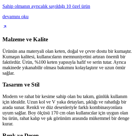
Sahip olmanın ayrıcalık sayıldığı 10 özel ürün
devamını oku
Malzeme ve Kalite
Ürünün ana materyali olan keten, doğal ve çevre dostu bir kumaştır.
Kumaşın kalitesi, kullanıcıların memnuniyetini artıran önemli bir
faktördür. Ürün, %100 keten yapısıyla hafif ve serin tutar. Ayrıca
makinede yıkanabilir olması bakımını kolaylaştırır ve uzun ömür
sağlar.
Tasarım ve Stil
Modern ve rahat bir kesime sahip olan bu takım, günlük kullanım
için idealdir. Uzun kol ve V yaka detayları, şıklığı ve rahatlığı bir
arada sunar. Renkli ve düz desenleriyle farklı kombinasyonlara
uyum sağlar. Boy ölçüsü 170 cm olan kullanıcılar için uygun olan
bu ürün, rahat kalıp ve şık görünüm arasında mükemmel bir denge
kurar.
Renk ve Desen