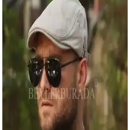
azaltır.
Beyaz Keten Gömleklerde Şeffaflık ve Doğru İç
Giyim Seçenekleri
Beyaz keten gömleklerin şeffaflığı, kumaş kalınlığı ve iç giyim
seçimiyle azaltılabilir. Ten rengi iç çamaşırı ve kalın dokuma
kumaşlar şeffaflığı minimize eder, stil ve kullanım amacına göre
tercih değişir.
Yaz Aylarında Tercih Edilebilecek Pamuk Karışımlı
Eşofman Altlarının Özellikleri ve Alternatif
Kumaşlar
Yaz aylarında eşofman altı seçimi, pamuk ve polyester karışımlarının
nefes alabilirlik ve ter yönetimi özellikleriyle konfor sağlar. Keten ve
tropikal yün gibi alternatif kumaşlar da sıcak havalarda avantajlıdır.
Yaz Aylarında İş Yerinde Rahat ve Şık Giyinme İçin
Kumaş ve Kombin Önerileri
Yaz aylarında iş yerinde konforlu ve profesyonel görünmek için
nefes alabilir keten ve hafif yün karışımlı kumaşlar tercih edilmeli.