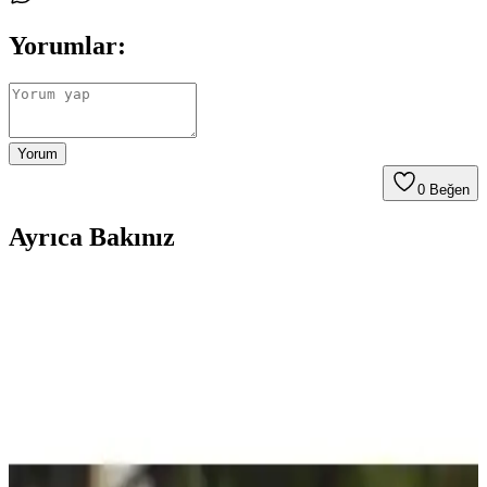
Yorumlar:
Yorum
0
Beğen
Ayrıca Bakınız
Wingman Denim 23oz Keten Denim: Güneydoğu
Asya'nın Ham Denim Trendleri ve Dayanıklılığı
Wingman Denim'in 23oz keten denim kotları, dayanıklılığı ve doğal
solma süreciyle ham denim tutkunlarının ilgisini çekiyor. Beden
seçenekleri ve tasarım eleştirileri markanın uluslararası pazardaki
konumunu etkiliyor.
Charles Tyrwhitt Saf Keten Gömleklerde