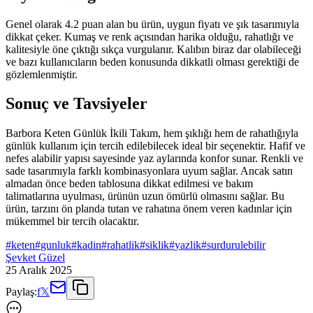
Genel olarak 4.2 puan alan bu ürün, uygun fiyatı ve şık tasarımıyla
dikkat çeker. Kumaş ve renk açısından harika olduğu, rahatlığı ve
kalitesiyle öne çıktığı sıkça vurgulanır. Kalıbın biraz dar olabileceği
ve bazı kullanıcıların beden konusunda dikkatli olması gerektiği de
gözlemlenmiştir.
Sonuç ve Tavsiyeler
Barbora Keten Günlük İkili Takım, hem şıklığı hem de rahatlığıyla
günlük kullanım için tercih edilebilecek ideal bir seçenektir. Hafif ve
nefes alabilir yapısı sayesinde yaz aylarında konfor sunar. Renkli ve
sade tasarımıyla farklı kombinasyonlara uyum sağlar. Ancak satın
almadan önce beden tablosuna dikkat edilmesi ve bakım
talimatlarına uyulması, ürünün uzun ömürlü olmasını sağlar. Bu
ürün, tarzını ön planda tutan ve rahatına önem veren kadınlar için
mükemmel bir tercih olacaktır.
#
keten
#
gunluk
#
kadin
#
rahatlik
#
siklik
#
yazlik
#
surdurulebilir
Şevket Güzel
25 Aralık 2025
Paylaş:
f
𝕏