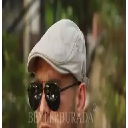
Transparanlık ve Kumaş Özellikleri
Charles Tyrwhitt saf keten gömlekler, özellikle açık renklerde hafif
transparan olabilir. Kumaş yapısı ve renk seçimi transparanlığı
etkiler. Koyu renkler ve keten karışımlı kumaşlar transparanlığı
azaltır.
Beyaz Keten Gömleklerde Şeffaflık ve Doğru İç
Giyim Seçenekleri
Beyaz keten gömleklerin şeffaflığı, kumaş kalınlığı ve iç giyim
seçimiyle azaltılabilir. Ten rengi iç çamaşırı ve kalın dokuma
kumaşlar şeffaflığı minimize eder, stil ve kullanım amacına göre
tercih değişir.
Yaz Aylarında Tercih Edilebilecek Pamuk Karışımlı
Eşofman Altlarının Özellikleri ve Alternatif
Kumaşlar
Yaz aylarında eşofman altı seçimi, pamuk ve polyester karışımlarının
nefes alabilirlik ve ter yönetimi özellikleriyle konfor sağlar. Keten ve
tropikal yün gibi alternatif kumaşlar da sıcak havalarda avantajlıdır.