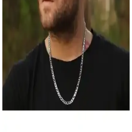
Yaz Aylarında İş Yerinde Rahat ve Şık Giyinme İçin
Kumaş ve Kombin Önerileri
Yaz aylarında iş yerinde konforlu ve profesyonel görünmek için
nefes alabilir keten ve hafif yün karışımlı kumaşlar tercih edilmeli.
Açık tonlu gömlekler, yapısız spor ceketler ve chino pantolonlar
ideal kombinlerdir.
Keten Şapka Karşılaştırması: Accessory City NY ve
Felisya Modelleri Analizi
İki keten şapka modelinin malzeme, tasarım ve kullanıcı
yorumlarıyla detaylı karşılaştırması, seçim yaparken dikkat edilmesi
gereken noktaları içeriyor.
Erkek Keten Pantolon Kombinleri: Yaz İçin Hafif ve
Şık Moda Seçenekleri
Erkek keten pantolonlar, nefes alan kumaşı ve şık tasarımıyla yaz
aylarında konfor ve stil sunar. Günlük ve yarı resmi kombinlerle çok
yönlü kullanım sağlar.
Erkek Keten Kasketler Karşılaştırması: Kalite,