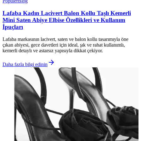
Popüler
Blog
Lafaba Kadın Lacivert Balon Kollu Taşlı Kemerli
Mini Saten Abiye Elbise Özellikleri ve Kullanım
İpuçları
Lafaba markasının lacivert, saten ve balon kollu tasarımıyla öne
çıkan abiyesi, gece davetleri için ideal, şık ve rahat kullanımlı,
kemerli detaylı ve astarsız yapısıyla dikkat çekiyor.
Daha fazla bilgi edinin