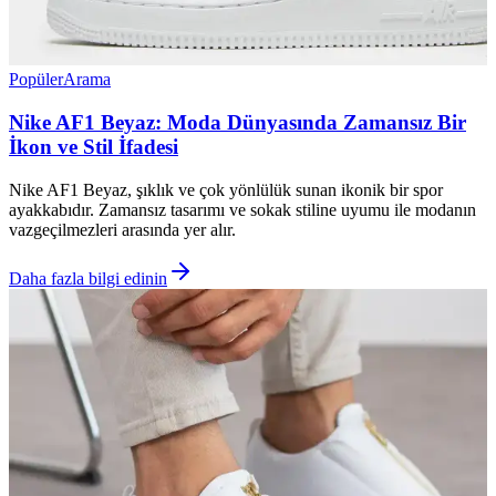
Popüler
Arama
Nike AF1 Beyaz: Moda Dünyasında Zamansız Bir
İkon ve Stil İfadesi
Nike AF1 Beyaz, şıklık ve çok yönlülük sunan ikonik bir spor
ayakkabıdır. Zamansız tasarımı ve sokak stiline uyumu ile modanın
vazgeçilmezleri arasında yer alır.
Daha fazla bilgi edinin