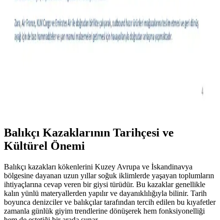
Tipine ve Stile Göre Seçimi
Kot pantolon seçiminde vücut tipi, ayakkabı uyumu ve stil
önceliklidir. Slim taper ince baldırlar için idealken, geniş paça farklı
tarz ve vücut tiplerine hitap eder. Düz kesimler zamansızdır.
Moda Ürünlerinde Olumsuz Yorumların Vücut Tipi
ve Stil Açısından Değerlendirilmesi
Moda ürünlerine dair olumsuz yorumlar, farklı beden ve stil
tercihleri için olumlu ipuçları sunar. Bu yazı, yorumların kişisel
uyum ve tercih açısından nasıl değerlendirilebileceğini inceliyor.
Balıkçı Kazaklarının Tarihçesi ve
Kültürel Önemi
Balıkçı kazakları kökenlerini Kuzey Avrupa ve İskandinavya
bölgesine dayanan uzun yıllar soğuk iklimlerde yaşayan toplumların
ihtiyaçlarına cevap veren bir giysi türüdür. Bu kazaklar genellikle
kalın yünlü materyallerden yapılır ve dayanıklılığıyla bilinir. Tarih
boyunca denizciler ve balıkçılar tarafından tercih edilen bu kıyafetler
zamanla günlük giyim trendlerine dönüşerek hem fonksiyonelliği
hem de estetiği bir arada sunar.