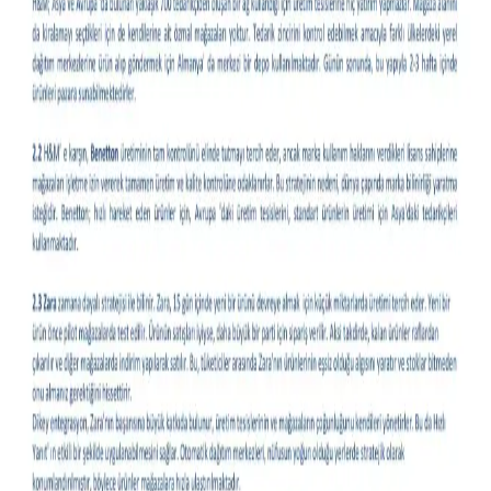
Moda ve Stil Soruları: İade Süreçleri, Stil Önerileri
ve Doğal Malzeme Arayışı
Moda ve stil alanında iade süreçleri, özel etkinlik kıyafetleri, doğal
malzeme arayışı ve vücut tipine uygun giyim önerileri detaylı şekilde
ele alınmıştır. Güvenli alışveriş ve aksesuar uyumu da tartışılmıştır.
Kel Erkekler İçin İş Kıyafetleriyle Uyumlu Şapka
Seçenekleri ve Kullanım İpuçları
Kel erkeklerin iş kıyafetleriyle uyumlu şapka seçimi, mevsim, ortam
ve konfor faktörleri göz önünde bulundurularak yapılmalıdır.
Beanie, düz şapka ve baseball şapkaları öne çıkar.
Kıyafetlerde Yazı Kullanımı: Moda, Anlam ve İfade
Aracı Olarak Yazılı Tasarımlar
Kıyafetlerde yazı kullanımı, sadece estetik değil, sosyal ve kişisel
mesajlar taşıyan önemli bir moda unsuru olarak öne çıkıyor.
Tasarımlar, mizah, protesto ve kültürel ifadelerle zenginleşiyor.
Slim Taper ve Geniş Paça Kot Pantolonların Vücut