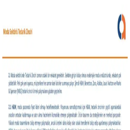
Moda Arayışında Bulunması Zor Giyim Ürünleri ve
Tüketici Beklentileri
Moda sektöründe beden uyumu, malzeme kalitesi ve tasarım
açısından aranan ancak nadiren bulunan giyim ürünleri tüketiciler
için zorluk yaratıyor. Bu durum sektörde gelişme ihtiyacını
gösteriyor.
Vücut Tipine ve İhtiyaçlara Göre Günlük Stil ve
Moda Önerileri
Moda seçimleri vücut tipi, bütçe ve yaşam tarzına göre değişir.
Pantolon kesimleri, iş kıyafetleri, özel gün kombinleri ve malzeme
tercihleriyle ilgili detaylı öneriler sunulmaktadır.
Gündelik Kullanım İçin Hafif Ceket Modelleri ve
Stil Önerileri
Gündelik kombinlere uygun hafif ceket modelleri, kumaş çeşitleri ve
stil önerileri detaylıca ele alınıyor. Kullanıcı deneyimleri ve marka
önerileriyle fonksiyonel ve şık seçimler sunuluyor.