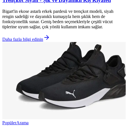
Trençkot Siyah - Şık ve Dayanıklı Kış Kıyafeti
Bigart'in ekose astarlı erkek pardesü ve trençkot modeli, siyah
rengin sadeliği ve dayanıklı kumaşıyla hem şıklık hem de
fonksiyonellik sunar. Geniş beden seçenekleriyle çeşitli vücut
tiplerine uyum sağlar, çok yönlü kullanım imkanı sağlar.
Daha fazla bilgi edinin
Popüler
Arama