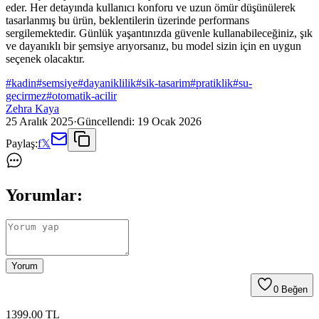
eder. Her detayında kullanıcı konforu ve uzun ömür düşünülerek
tasarlanmış bu ürün, beklentilerin üzerinde performans
sergilemektedir. Günlük yaşantınızda güvenle kullanabileceğiniz, şık
ve dayanıklı bir şemsiye arıyorsanız, bu model sizin için en uygun
seçenek olacaktır.
#
kadin
#
semsiye
#
dayaniklilik
#
sik-tasarim
#
pratiklik
#
su-
gecirmez
#
otomatik-acilir
Zehra Kaya
25 Aralık 2025
·
Güncellendi:
19 Ocak 2026
Paylaş:
f
𝕏
Yorumlar:
Yorum
0
Beğen
1399
.00
TL