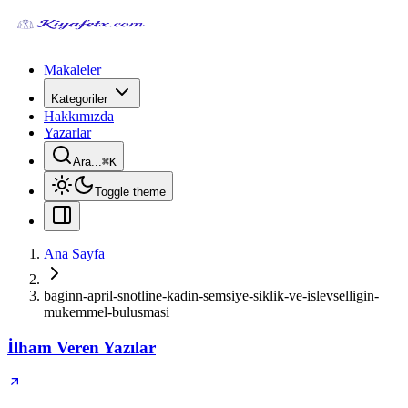
Makaleler
Kategoriler
Hakkımızda
Yazarlar
Ara...
⌘
K
Toggle theme
Ana Sayfa
baginn-april-snotline-kadin-semsiye-siklik-ve-islevselligin-
mukemmel-bulusmasi
İlham Veren Yazılar