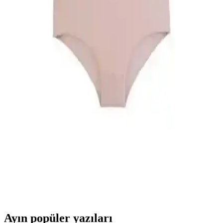
Güvenli Günlük Kullanım İçin
Nanak Yeşil Likralı Kaymayan Bone, esnek yapısı ve geniş silikon
bantlarıyla güvenli ve rahat kullanım sağlar. Günlük şıklık ve
pratiklik sunar, uzun süre sabit kalır ve estetik görünüm sağlar.
Rengamoda Kadın Pileli Etekli Kuşaklı Krep
Kumaş Elbise Günlük ve Şık Kullanım İçin
Rengamoda'nın krep kumaş ile tasarladığı, pileli ve kuşak detaylı
kadın elbisesi, hafifliği ve şıklığıyla günlük kullanım için ideal,
çeşitli renk seçenekleri sunar.
Nicoletta Kadın Külot Karşılaştırması: Yüksek Bel
ve Büyük Beden Paketleri Analizi
Nicoletta markasının yüksek bel ve büyük beden 5'li paket külotları,
kumaş kalitesi, konfor ve dayanıklılık kriterleriyle detaylı
karşılaştırılıyor. Ürünlerin özellikleri ve kullanıcı yorumlarıyla en
uygun seçeneği belirleyin.
Ayın popüler yazıları