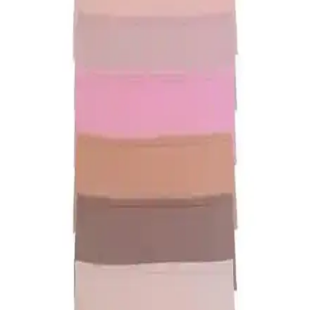
DeFacto Kadın Çorapları Karşılaştırması:
Kaydırmaz Pilates ve Görünmez Babet Modelleri
İki farklı DeFacto kadın çorap modelinin malzeme, konfor,
dayanıklılık ve kullanıcı geri bildirimleri detaylı karşılaştırmasıyla en
uygun seçimi yapın.
Kadın Modasında Erkeklerin Takım Elbisesine
Eşdeğer Şık ve Çok Yönlü Parçalar
Kadın modasında erkeklerin klasik takım elbisesine karşılık gelen
parçalar arasında küçük siyah elbise, iyi kesim blazer ve takım
elbiseler öne çıkar. Kişisel tercihler ve yaşam tarzı seçimlerde
belirleyicidir.
ELF PRIVE Premium Düz Pamuk Penye Şal
Turkuaz Renk ile Şıklık ve Konfor Bir Arada
Yüksek kaliteli pamuk yapısı ve canlı turkuaz rengiyle ELF PRIVE
şal, şıklık ve rahatlığı bir arada sunar. Hafif ve kolay şekil alabilen
tasarımıyla günlük kullanım için ideal.
Nanak Yeşil Likralı Kaymayan Bone: Rahat ve