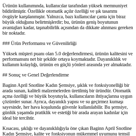
Ürünün kullanımında, kullanıcılar tarafından yüksek memnuniyet
bildirilmiştir. Özellikle otomatik açılır özelliği ve şık tasarımı
övgüyle karşılanmıştır. Yalnızca, bazı kullanıcılar çanta için biraz
büyük olduğunu belirtmişlerdir; bu, ürünün geniş boyutunun
avantajları kadar, taşınabilirlik açısından da dikkate alınması gereken
bir noktadır.
### Ürün Performansı ve Güvenilirliği
Yüksek müşteri puanı olan 5.0 değerlendirmesi, ürünün kalitesini ve
performansını net bir şekilde ortaya koymaktadır. Dayanıklılık ve
kullanım kolaylığı, ürünün en güçlü yönleri arasında yer almaktadır.
## Sonuç ve Genel Değerlendirme
Baginn April Snotline Kadın Şemsiye, şıklık ve fonksiyonelliği bir
arada sunan, kaliteli malzemelerden üretilmiş bir üründür. Otomatik
açma özelliği ve büyük boyutuyla, kullanıcıların ihtiyaçlarına uygun
çözümler sunar. Ayrıca, dayanıklı yapısı ve su geçirmez kumaşı
sayesinde, her hava koşulunda güvenle kullanılabilir. Bu şemsiye,
günlük yaşamda pratiklik ve estetiği bir arada arayan kadınlar için
ideal bir tercihtir.
Kısacası, şıklığı ve dayanıklılığıyla öne çıkan Baginn April Snotline
Kadın Şemsiye, kalite ve fonksiyonun mükemmel uyumunu temsil