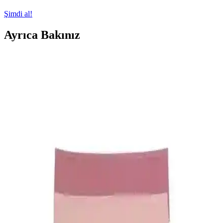
Şimdi al!
Ayrıca Bakınız
Kadın Moda Soruları ve Stil İpuçları: Davet
Kıyafetlerinden Günlük Kombinlere Kapsamlı
Rehber
Kadın modasında davet kıyafetlerinden günlük kombinlere, beden
uyumundan renk seçimine kadar stil oluşturmanın püf noktaları ve
pratik öneriler bu yazıda detaylı şekilde ele alınıyor.
Naked and Famous True Girl Chocolate Milk
Selvedge: Kadınlara Özel Selvedge Denim Tasarımı
ve Özellikleri
Naked and Famous True Girl Chocolate Milk Selvedge, kadın
bedenine uygun kesimi ve çikolata renkli kenar ipliğiyle estetik bir
selvedge denim deneyimi sunar. Kumaş yumuşama süreci konforu
artırır.