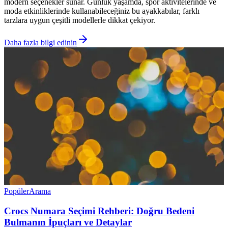
modern seçenekler sunar. Günlük yaşamda, spor aktivitelerinde ve
moda etkinliklerinde kullanabileceğiniz bu ayakkabılar, farklı
tarzlara uygun çeşitli modellerle dikkat çekiyor.
Daha fazla bilgi edinin
Popüler
Arama
Crocs Numara Seçimi Rehberi: Doğru Bedeni
Bulmanın İpuçları ve Detaylar