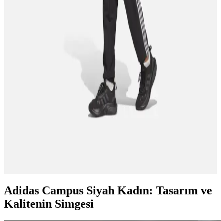
Adidas GW1981 Tensaur ve GW9250 Grand Court modellerinin
malzeme, tasarım, konfor ve dayanıklılık açısından detaylı
karşılaştırması, kullanıcı geri bildirimleri ve özellikleriyle birlikte
sunuluyor.
Adidas Terrex Tracerocker ve Tracerocker 2.0 Gore
Tex Ayakkabılarının Karşılaştırması
İki adidas ayakkabısını detaylı karşılaştırıyoruz: dayanıklılık, su
geçirmezlik ve konfor özellikleriyle ilgili bilgiler içeriyor.
Keko Adidas Eşofmanlar: Tasarım, Konfor ve
Fonksiyonelliği Bir Arada Sunan Modeller
Keko Adidas eşofmanlar, pamuklu, polar ve polyester karışımı
malzemeleriyle konfor ve dayanıklılığı bir arada sunar. Spor ve
günlük kullanım için ideal, farklı kesim seçenekleriyle geniş
kullanıcı kitlesine hitap eder.
Adidas Campus Siyah Kadın: Tasarım ve
Kalitenin Simgesi