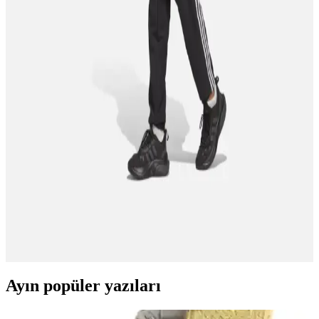
Adidas GW1981 Tensaur ve GW9250 Grand Court modellerinin
malzeme, tasarım, konfor ve dayanıklılık açısından detaylı
karşılaştırması, kullanıcı geri bildirimleri ve özellikleriyle birlikte
sunuluyor.
Adidas Terrex Tracerocker ve Tracerocker 2.0 Gore
Tex Ayakkabılarının Karşılaştırması
İki adidas ayakkabısını detaylı karşılaştırıyoruz: dayanıklılık, su
geçirmezlik ve konfor özellikleriyle ilgili bilgiler içeriyor.
Keko Adidas Eşofmanlar: Tasarım, Konfor ve
Fonksiyonelliği Bir Arada Sunan Modeller
Keko Adidas eşofmanlar, pamuklu, polar ve polyester karışımı
malzemeleriyle konfor ve dayanıklılığı bir arada sunar. Spor ve
günlük kullanım için ideal, farklı kesim seçenekleriyle geniş
kullanıcı kitlesine hitap eder.
Ayın popüler yazıları