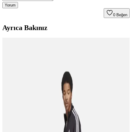
Yorum
0
Beğen
Ayrıca Bakınız
Adidas Spor Ayakkabıları Karşılaştırması: VL
Court Base ve Breaknet 2.0 Modelleri
İki popüler Adidas spor ayakkabısı VL Court Base ve Breaknet
2.0'nin malzeme, konfor, dayanıklılık ve tasarım özellikleri detaylı
şekilde karşılaştırıldı.
Adidas ve Nike Erkek Koşu Ayakkabıları
Karşılaştırması: Özellikler ve Kullanıcı Yorumları
Adidas Sportswear IE8900 ve Nike Defyallday erkek koşu
ayakkabılarının malzeme, konfor, tasarım ve dayanıklılık özellikleri
detaylı şekilde karşılaştırılıyor.
Adidas FX3632 ve IE8900 Ultimashow 2.0