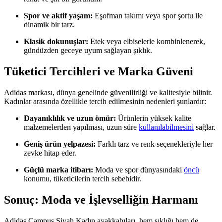
Spor ve aktif yaşam:
Eşofman takımı veya spor şortu ile
dinamik bir tarz.
Klasik dokunuşlar:
Etek veya elbiselerle kombinlenerek,
gündüzden geceye uyum sağlayan şıklık.
Tüketici Tercihleri ve Marka Güveni
Adidas markası, dünya genelinde güvenilirliği ve kalitesiyle bilinir.
Kadınlar arasında özellikle tercih edilmesinin nedenleri şunlardır:
Dayanıklılık ve uzun ömür:
Ürünlerin yüksek kalite
malzemelerden yapılması, uzun süre
kullanılabilmesini
sağlar.
Geniş ürün yelpazesi:
Farklı tarz ve renk seçenekleriyle her
zevke hitap eder.
Güçlü marka itibarı:
Moda ve spor dünyasındaki
öncü
konumu, tüketicilerin tercih sebebidir.
Sonuç: Moda ve İşlevselliğin Harmanı
Adidas Campus Siyah Kadın ayakkabıları, hem şıklığı hem de