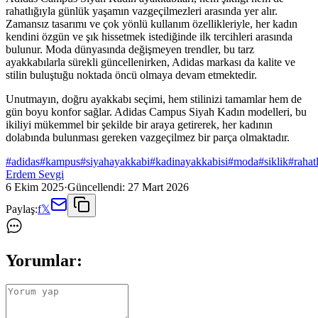
rahatlığıyla günlük yaşamın vazgeçilmezleri arasında yer alır.
Zamansız tasarımı ve çok yönlü kullanım özellikleriyle, her kadın
kendini özgün ve şık hissetmek istediğinde ilk tercihleri arasında
bulunur. Moda dünyasında değişmeyen trendler, bu tarz
ayakkabılarla sürekli güncellenirken, Adidas markası da kalite ve
stilin buluştuğu noktada öncü olmaya devam etmektedir.
Unutmayın, doğru ayakkabı seçimi, hem stilinizi tamamlar hem de
gün boyu konfor sağlar. Adidas Campus Siyah Kadın modelleri, bu
ikiliyi mükemmel bir şekilde bir araya getirerek, her kadının
dolabında bulunması gereken vazgeçilmez bir parça olmaktadır.
#
adidas
#
kampus
#
siyahayakkabi
#
kadinayakkabisi
#
moda
#
siklik
#
rahat
Erdem Sevgi
6 Ekim 2025
·
Güncellendi:
27 Mart 2026
Paylaş:
f
𝕏
Yorumlar: