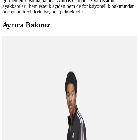
görmektedir. Bu bağlamda, Adidas Campus Siyah Kadın
ayakkabıları, hem estetik açıdan hem de fonksiyonellik bakımından
öne çıkan tercihlerin başında gelmektedir.
Ayrıca Bakınız
Adidas Spor Ayakkabıları Karşılaştırması: VL
Court Base ve Breaknet 2.0 Modelleri
İki popüler Adidas spor ayakkabısı VL Court Base ve Breaknet
2.0'nin malzeme, konfor, dayanıklılık ve tasarım özellikleri detaylı
şekilde karşılaştırıldı.
Adidas ve Nike Erkek Koşu Ayakkabıları
Karşılaştırması: Özellikler ve Kullanıcı Yorumları
Adidas Sportswear IE8900 ve Nike Defyallday erkek koşu
ayakkabılarının malzeme, konfor, tasarım ve dayanıklılık özellikleri
detaylı şekilde karşılaştırılıyor.
Adidas FX3632 ve IE8900 Ultimashow 2.0
Modellerinin Karşılaştırması ve Kullanıcı Yorumları