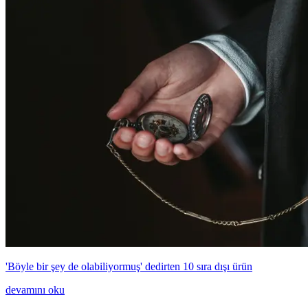
'Böyle bir şey de olabiliyormuş' dedirten 10 sıra dışı ürün
devamını oku