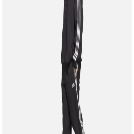
İki adidas modeli FX3632 ve IE8900 Ultimashow 2.0'nin malzeme,
konfor ve performans özellikleri detaylı karşılaştırmasıyla
kullanıcıların tercihine yardımcı oluyor.
Adidas Lite Racer 4.0 ve Lite Racer 2.0 Modellerinin
Detaylı Karşılaştırması ve Kullanıcı Yorumları
Adidas Lite Racer 4.0 ve 2.0 modellerinin malzeme, tasarım ve
konfor özellikleri karşılaştırılarak, kullanım alanları ve kullanıcı
yorumlarıyla detaylı analiz sunuluyor.
Adidas Samba OG ve New Balance 530 Günlük
Ayakkabı Karşılaştırması
Adidas Samba OG ve New Balance 530 modellerinin malzeme,
konfor, dayanıklılık ve tasarım özellikleri detaylı karşılaştırması.
Kullanıcı yorumlarıyla ürünlerin avantajları ve dezavantajları ortaya
konuyor.
Adidas GW1981 Tensaur ve GW9250 Grand Court
Modellerinin Karşılaştırması