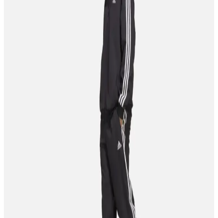
Modellerinin Karşılaştırması ve Kullanıcı Yorumları
İki adidas modeli FX3632 ve IE8900 Ultimashow 2.0'nin malzeme,
konfor ve performans özellikleri detaylı karşılaştırmasıyla
kullanıcıların tercihine yardımcı oluyor.
Adidas Lite Racer 4.0 ve Lite Racer 2.0 Modellerinin
Detaylı Karşılaştırması ve Kullanıcı Yorumları
Adidas Lite Racer 4.0 ve 2.0 modellerinin malzeme, tasarım ve
konfor özellikleri karşılaştırılarak, kullanım alanları ve kullanıcı
yorumlarıyla detaylı analiz sunuluyor.
Adidas Samba OG ve New Balance 530 Günlük
Ayakkabı Karşılaştırması
Adidas Samba OG ve New Balance 530 modellerinin malzeme,
konfor, dayanıklılık ve tasarım özellikleri detaylı karşılaştırması.
Kullanıcı yorumlarıyla ürünlerin avantajları ve dezavantajları ortaya
konuyor.
Adidas GW1981 Tensaur ve GW9250 Grand Court
Modellerinin Karşılaştırması