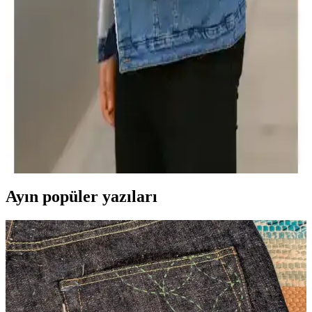
Karşılaştırması: Özellikler ve Kullanıcı Yorumları
İki erkek mont modeli detaylı karşılaştırmasıyla, özellikleri, kullanıcı
yorumları ve kullanım alanlarıyla ilgili bilgiler sunuyoruz. Hangi
mont sizin için daha uygun, öğrenin.
Pobudo Koyu Mavi Kürklü Erkek Montu: Şık ve
Sıcak Tutan Modern Tasarım
Pobudo'nun koyu mavi, kürklü ve şık tasarımlı erkek montu, sıcak
tutma özelliği ve modern görünümüyle günlük ve şehir hayatına
uygun ideal bir seçimdir.
Ayın popüler yazıları