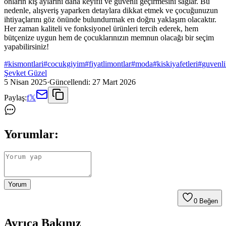
onların kış aylarını daha keyifli ve güvenli geçirmesini sağlar. Bu
nedenle, alışveriş yaparken detaylara dikkat etmek ve çocuğunuzun
ihtiyaçlarını göz önünde bulundurmak en doğru yaklaşım olacaktır.
Her zaman kaliteli ve fonksiyonel ürünleri tercih ederek, hem
bütçenize uygun hem de çocuklarınızın memnun olacağı bir seçim
yapabilirsiniz!
#
kismontlari
#
cocukgiyim
#
fiyatlimontlar
#
moda
#
kiskiyafetleri
#
guvenl
Şevket Güzel
5 Nisan 2025
·
Güncellendi:
27 Mart 2026
Paylaş:
f
𝕏
Yorumlar:
Yorum
0
Beğen
Ayrıca Bakınız