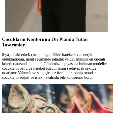
Pobudo Koyu Mavi Kürklü Erkek Montu: Şık ve
Sıcak Tutan Modern Tasarım
Pobudo'nun koyu mavi, kürklü ve şık tasarımlı erkek montu, sıcak
tutma özelliği ve modern görünümüyle günlük ve şehir hayatına
uygun ideal bir seçimdir.
Çocukların Konforunu Ön Planda Tutan
Tasarımlar
8 yaşındaki erkek çocuklar genellikle hareketli ve enerjik
olduklarından, mont seçiminde rahatlık ve dayanıklılık en önemli
kriterler arasında bulunur. Günümüzde piyasada bulunan modeller,
çocukların özgürce hareket edebilmesini sağlayacak şekilde
tasarlanır. Yalıtımlı ve su geçirmez özelliklere sahip montlar,
çocukların soğuk ve ıslak havalarda bile konforunu korur.