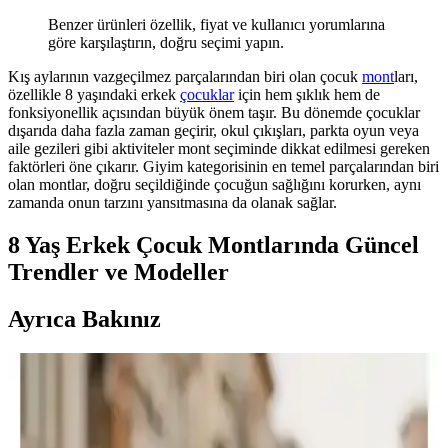
Benzer ürünleri özellik, fiyat ve kullanıcı yorumlarına
göre karşılaştırın, doğru seçimi yapın.
Kış aylarının vazgeçilmez parçalarından biri olan çocuk
mont
ları,
özellikle 8 yaşındaki erkek
çocuklar
için hem şıklık hem de
fonksiyonellik açısından büyük önem taşır. Bu dönemde çocuklar
dışarıda daha fazla zaman geçirir, okul çıkışları, parkta oyun veya
aile gezileri gibi aktiviteler mont seçiminde dikkat edilmesi gereken
faktörleri öne çıkarır. Giyim kategorisinin en temel parçalarından biri
olan montlar, doğru seçildiğinde çocuğun sağlığını korurken, aynı
zamanda onun tarzını yansıtmasına da olanak sağlar.
8 Yaş Erkek Çocuk Montlarında Güncel
Trendler ve Modeller
Ayrıca Bakınız
Erkek Montları Karşılaştırması: Kaz Tüyü ve Nakış
Detaylı Modellerin Özellikleri
Bu makalede, kaz tüyü ve nakış detaylı erkek montlarının malzeme,