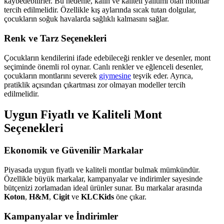
kaybedebilirler. Bu nedenle, kalın ve kaliteli yalıtımı olan montlar
tercih edilmelidir. Özellikle kış aylarında sıcak tutan dolgular,
çocukların soğuk havalarda sağlıklı kalmasını sağlar.
Renk ve Tarz Seçenekleri
Çocukların kendilerini ifade edebileceği renkler ve desenler, mont
seçiminde önemli rol oynar. Canlı renkler ve eğlenceli desenler,
çocukların montlarını severek
giymesine
teşvik eder. Ayrıca,
pratiklik açısından çıkartması zor olmayan modeller tercih
edilmelidir.
Uygun Fiyatlı ve Kaliteli Mont
Seçenekleri
Ekonomik ve Güvenilir Markalar
Piyasada uygun fiyatlı ve kaliteli montlar bulmak mümkündür.
Özellikle büyük markalar, kampanyalar ve indirimler sayesinde
bütçenizi zorlamadan ideal ürünler sunar. Bu markalar arasında
Koton
,
H&M
,
Cigit
ve
KLCKids
öne çıkar.
Kampanyalar ve İndirimler