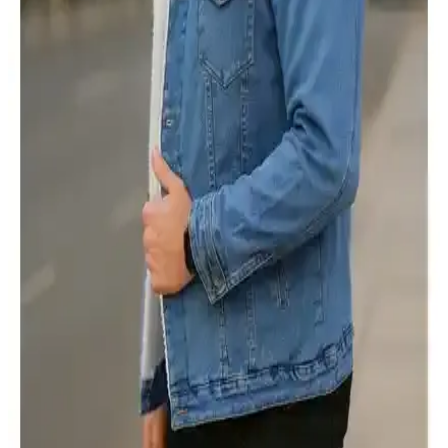
detaylı karşılaştırması yapılmaktadır.
Dewberry M8640 Erkek Mont ve Lumberjack 3W
Ml Henry Coat Karşılaştırması
Dewberry M8640 ve Lumberjack Henry Coat modellerinin
özellikleri, kullanıcı yorumları ve performans karşılaştırmasıyla en
uygun erkek montunu seçin.
Erkek Kış Montları Karşılaştırması: Şık ve Sıcak
Alternatifler Hakkında Bilgi
İki Buratti erkek montunu karşılaştırıyoruz. Dar kesim şık şişme
mont ve peluş astarlı, çıkarılabilir kapüşonlu, sıcak tutan modeller
arasındaki farkları öğrenin.
Altınyılz<dı>z Classics ve Riders By Lee Erkek Mont
Karşılaştırması: Özellikler ve Kullanıcı Yorumları
İki erkek mont modeli detaylı karşılaştırmasıyla, özellikleri, kullanıcı
yorumları ve kullanım alanlarıyla ilgili bilgiler sunuyoruz. Hangi
mont sizin için daha uygun, öğrenin.