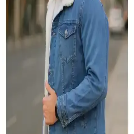
Lufian Luc Kaz Tüyü Erkek Mont ve U.S. Polo
Assn Siyah Erkek Mont Karşılaştırması
Bu makalede, Lufian Luc Kaz Tüyü ve U.S. Polo Assn. erkek
montlarının malzeme, tasarım ve kullanıcı deneyimleri açısından
detaylı karşılaştırması yapılmaktadır.
Dewberry M8640 Erkek Mont ve Lumberjack 3W
Ml Henry Coat Karşılaştırması
Dewberry M8640 ve Lumberjack Henry Coat modellerinin
özellikleri, kullanıcı yorumları ve performans karşılaştırmasıyla en
uygun erkek montunu seçin.
Erkek Kış Montları Karşılaştırması: Şık ve Sıcak
Alternatifler Hakkında Bilgi
İki Buratti erkek montunu karşılaştırıyoruz. Dar kesim şık şişme
mont ve peluş astarlı, çıkarılabilir kapüşonlu, sıcak tutan modeller
arasındaki farkları öğrenin.
Altınyılz<dı>z Classics ve Riders By Lee Erkek Mont