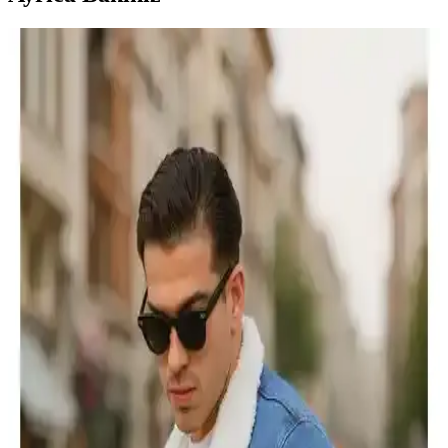
Erkek Montları Karşılaştırması: Kaz Tüyü ve Nakış
Detaylı Modellerin Özellikleri
Bu makalede, kaz tüyü ve nakış detaylı erkek montlarının malzeme,
tasarım ve kullanım özellikleri detaylı şekilde karşılaştırılıyor,
kullanıcı yorumlarıyla değerlendirilerek en uygun seçenekler
sunuluyor.
AVVA Erkek Lacivert Kaz Tüyü Dolgulu Mont
İncelemesi ve Detayları
AVVA erkek lacivert kaz tüyü dolgulu mont, dayanıklı kumaşı, şık
tasarımı ve yüksek ısı yalıtımıyla kışın favorisi. Su itici özellikleri ve
detaylı yapısıyla konfor sağlar.
Altınyılz<dı>z Classics ve AVVA Erkek Montları
Karşılaştırması: Özellikler ve Kullanıcı Yorumları
İki popüler erkek mont modelini karşılaştırıyoruz. Altınyılz<dı>>z
Classics'in hafif ve şık tasarımı ile AVVA'nın kaz tüyü dolgulu, su
itici montu arasındaki farkları keşfedin.