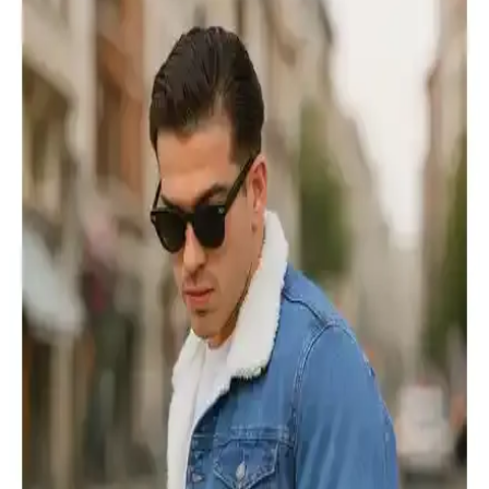
tasarım ve kullanım özellikleri detaylı şekilde karşılaştırılıyor,
kullanıcı yorumlarıyla değerlendirilerek en uygun seçenekler
sunuluyor.
AVVA Erkek Lacivert Kaz Tüyü Dolgulu Mont
İncelemesi ve Detayları
AVVA erkek lacivert kaz tüyü dolgulu mont, dayanıklı kumaşı, şık
tasarımı ve yüksek ısı yalıtımıyla kışın favorisi. Su itici özellikleri ve
detaylı yapısıyla konfor sağlar.
Altınyılz<dı>z Classics ve AVVA Erkek Montları
Karşılaştırması: Özellikler ve Kullanıcı Yorumları
İki popüler erkek mont modelini karşılaştırıyoruz. Altınyılz<dı>>z
Classics'in hafif ve şık tasarımı ile AVVA'nın kaz tüyü dolgulu, su
itici montu arasındaki farkları keşfedin.
Lufian Luc Kaz Tüyü Erkek Mont ve U.S. Polo
Assn Siyah Erkek Mont Karşılaştırması
Bu makalede, Lufian Luc Kaz Tüyü ve U.S. Polo Assn. erkek
montlarının malzeme, tasarım ve kullanıcı deneyimleri açısından