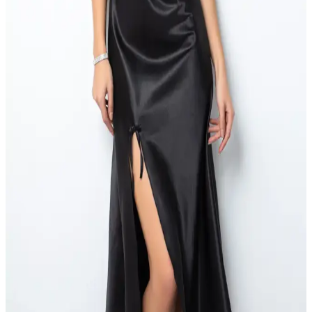
özellikleriyle öne çıkar.
Penti Quinn Siyah Gömlek Pantolon Takımı ve
Suwen Panda Pijama Takımı Karşılaştırması
İki popüler pijama takımı olan Penti Quinn Siyah Gömlek Pantolon
ve Suwen Panda, şıklık ve rahatlık sunar. Kumaş, tasarım ve
kullanıcı yorumlarıyla en uygun seçimi yapmanıza yardımcı olur.
Kadife Pijama Altı Kadınlar İçin Konfor ve Şıklık
Sunan Ekoseli Tasarım
Kadife pijama altı, %100 pamuklu kumaş ve ekoseli tasarımıyla
rahatlık ve şıklığı evde sunar, dayanıklı yapısıyla uzun ömür sağlar.
Penti Quinn Siyah Gömlek Pantolon Pijama
Takımı: Şıklık ve Konforun Birleşimi
Şıklık ve konforu bir arada sunan Penti Quinn Siyah Gömlek
Pantolon Pijama Takımı, hafif dokuma kumaşı ve modern
tasarımıyla evde ve misafirlikte tercih edilir.
Miorre Bihter Sırt Dekolteli Güpürlü Saten Gecelik: