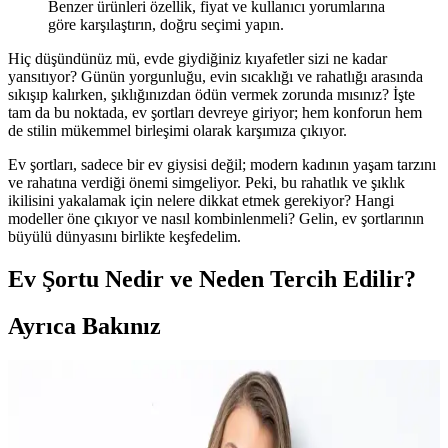
Benzer ürünleri özellik, fiyat ve kullanıcı yorumlarına
göre karşılaştırın, doğru seçimi yapın.
Hiç düşündünüz mü, evde giydiğiniz kıyafetler sizi ne kadar
yansıtıyor? Günün yorgunluğu, evin sıcaklığı ve rahatlığı arasında
sıkışıp kalırken, şıklığınızdan ödün vermek zorunda mısınız? İşte
tam da bu noktada, ev şortları devreye giriyor; hem konforun hem
de stilin mükemmel birleşimi olarak karşımıza çıkıyor.
Ev şortları, sadece bir ev giysisi değil; modern kadının yaşam tarzını
ve rahatına verdiği önemi simgeliyor. Peki, bu rahatlık ve şıklık
ikilisini yakalamak için nelere dikkat etmek gerekiyor? Hangi
modeller öne çıkıyor ve nasıl kombinlenmeli? Gelin, ev şortlarının
büyülü dünyasını birlikte keşfedelim.
Ev Şortu Nedir ve Neden Tercih Edilir?
Ayrıca Bakınız
BGK 5' Li Sevimli Kadın Patik: Konfor ve Şıklığı
Bir Arada Sunan Ev Ayakkabısı