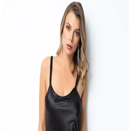
BGK 5' Li Sevimli Kadın Patik: Konfor ve Şıklığı
Bir Arada Sunan Ev Ayakkabısı
BGK 5' Li Sevimli Kadın Patik, doğal renkler ve esnek kumaşıyla
evde şıklık ve rahatlık sağlar, termal özelliğiyle soğuk havalarda
sıcak tutar, yıkama talimatlarına dikkat edilmelidir.
Lilyana Süpersoft Şort Takım Avocado 6415:
Modern ve Rahat Ev Giyim Seçeneği
Modern tasarımı ve konforlu yapısıyla Lilyana Süpersoft Şort Takım
Avocado 6415, yaz aylarında rahatlık ve şıklık sunar. Dayanıklı
kumaşıyla uzun ömürlü ve kullanışlıdır.
MH Moony Homewears Full Of Like Bralet Takımı:
Şık ve Konforlu Günlük İç Giyim Seçeneği
Desenli tasarımı ve yüksek kaliteli malzemeleriyle günlük ve özel
anlar için ideal, rahat ve şık kadın iç giyim ürünü. Uzun ömürlü
kullanım ve konfor sağlar.
Penti Carrie Ekru Gömlek Pantolon Takımı Şıklık