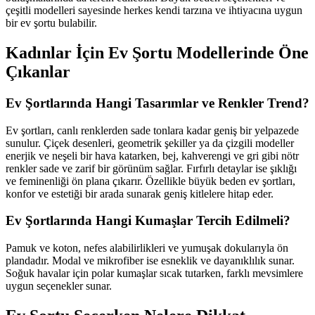
çeşitli modelleri sayesinde herkes kendi tarzına ve ihtiyacına uygun
bir ev şortu bulabilir.
Kadınlar İçin Ev Şortu Modellerinde Öne
Çıkanlar
Ev Şortlarında Hangi Tasarımlar ve Renkler Trend?
Ev şortları, canlı renklerden sade tonlara kadar geniş bir yelpazede
sunulur. Çiçek desenleri, geometrik şekiller ya da çizgili modeller
enerjik ve neşeli bir hava katarken, bej, kahverengi ve gri gibi nötr
renkler sade ve zarif bir görünüm sağlar. Fırfırlı detaylar ise şıklığı
ve feminenliği ön plana çıkarır. Özellikle büyük beden ev şortları,
konfor ve estetiği bir arada sunarak geniş kitlelere hitap eder.
Ev Şortlarında Hangi Kumaşlar Tercih Edilmeli?
Pamuk ve koton, nefes alabilirlikleri ve yumuşak dokularıyla ön
plandadır. Modal ve mikrofiber ise esneklik ve dayanıklılık sunar.
Soğuk havalar için polar kumaşlar sıcak tutarken, farklı mevsimlere
uygun seçenekler sunar.