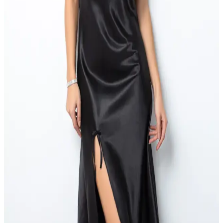
ve Konfor Bir Arada
Penti'nin Carrie Ekru Gömlek Pantolon Takımı, hafif ve şık saten
kumaşıyla her sezon kullanılabilir, konfor ve estetiği bir arada sunar,
kullanıcı memnuniyeti yüksek, bakım ve sürdürülebilirlik
özellikleriyle öne çıkar.
Penti Quinn Siyah Gömlek Pantolon Takımı ve
Suwen Panda Pijama Takımı Karşılaştırması
İki popüler pijama takımı olan Penti Quinn Siyah Gömlek Pantolon
ve Suwen Panda, şıklık ve rahatlık sunar. Kumaş, tasarım ve
kullanıcı yorumlarıyla en uygun seçimi yapmanıza yardımcı olur.
Kadife Pijama Altı Kadınlar İçin Konfor ve Şıklık
Sunan Ekoseli Tasarım
Kadife pijama altı, %100 pamuklu kumaş ve ekoseli tasarımıyla
rahatlık ve şıklığı evde sunar, dayanıklı yapısıyla uzun ömür sağlar.
Penti Quinn Siyah Gömlek Pantolon Pijama
Takımı: Şıklık ve Konforun Birleşimi