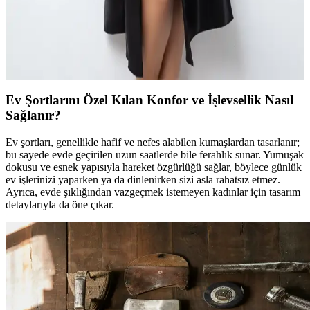
Şıklık ve Konforun Buluşması
Miorre Bihter sırt dekolteli güpürlü saten gecelik, şık tasarımı ve
yumuşak kumaşıyla konforu bir araya getiriyor. Ayarlanabilir askılar
ve nefes alabilir tül detaylarıyla rahat kullanım sunar.
Ev Şortlarını Özel Kılan Konfor ve İşlevsellik Nasıl
Sağlanır?
Ev şortları, genellikle hafif ve nefes alabilen kumaşlardan tasarlanır;
bu sayede evde geçirilen uzun saatlerde bile ferahlık sunar. Yumuşak
dokusu ve esnek yapısıyla hareket özgürlüğü sağlar, böylece günlük
ev işlerinizi yaparken ya da dinlenirken sizi asla rahatsız etmez.
Ayrıca, evde şıklığından vazgeçmek istemeyen kadınlar için tasarım
detaylarıyla da öne çıkar.