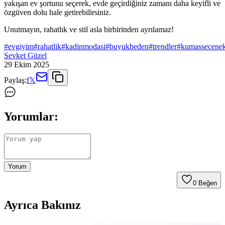
yakışan ev şortunu seçerek, evde geçirdiğiniz zamanı daha keyifli ve
özgüven dolu hale getirebilirsiniz.
Unutmayın, rahatlık ve stil asla birbirinden ayrılamaz!
#
evgiyim
#
rahatlik
#
kadinmodasi
#
buyukbeden
#
trendler
#
kumassecenek
Şevket Güzel
29 Ekim 2025
Paylaş:
f
𝕏
Yorumlar:
Yorum
0
Beğen
Ayrıca Bakınız