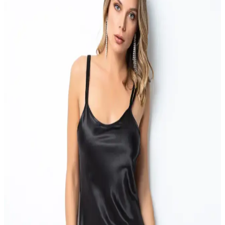
BGK 5' Li Sevimli Kadın Patik, doğal renkler ve esnek kumaşıyla
evde şıklık ve rahatlık sağlar, termal özelliğiyle soğuk havalarda
sıcak tutar, yıkama talimatlarına dikkat edilmelidir.
Lilyana Süpersoft Şort Takım Avocado 6415:
Modern ve Rahat Ev Giyim Seçeneği
Modern tasarımı ve konforlu yapısıyla Lilyana Süpersoft Şort Takım
Avocado 6415, yaz aylarında rahatlık ve şıklık sunar. Dayanıklı
kumaşıyla uzun ömürlü ve kullanışlıdır.
MH Moony Homewears Full Of Like Bralet Takımı:
Şık ve Konforlu Günlük İç Giyim Seçeneği
Desenli tasarımı ve yüksek kaliteli malzemeleriyle günlük ve özel
anlar için ideal, rahat ve şık kadın iç giyim ürünü. Uzun ömürlü
kullanım ve konfor sağlar.
Penti Carrie Ekru Gömlek Pantolon Takımı Şıklık
ve Konfor Bir Arada
Penti'nin Carrie Ekru Gömlek Pantolon Takımı, hafif ve şık saten
kumaşıyla her sezon kullanılabilir, konfor ve estetiği bir arada sunar,
kullanıcı memnuniyeti yüksek, bakım ve sürdürülebilirlik