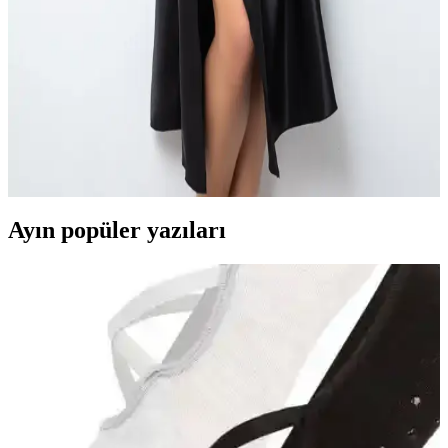
Şıklık ve konforu bir arada sunan Penti Quinn Siyah Gömlek
Pantolon Pijama Takımı, hafif dokuma kumaşı ve modern
tasarımıyla evde ve misafirlikte tercih edilir.
Miorre Bihter Sırt Dekolteli Güpürlü Saten Gecelik:
Şıklık ve Konforun Buluşması
Miorre Bihter sırt dekolteli güpürlü saten gecelik, şık tasarımı ve
yumuşak kumaşıyla konforu bir araya getiriyor. Ayarlanabilir askılar
ve nefes alabilir tül detaylarıyla rahat kullanım sunar.
Ayın popüler yazıları