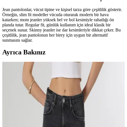
Jean pantolonlar, vücut tipine ve kişisel tarza göre çeşitlilik gösterir.
Örneğin, slim fit modeller vücuda oturarak modern bir hava
katarken; mom jeanler yüksek bel ve bol kesimiyle rahatlığı ön
planda tutar. Regular fit, günlük kullanım için ideal klasik bir
seçenek sunar. Skinny jeanler ise dar kesimleriyle dikkat çeker. Bu
çeşitlilik, jean pantolonun her birey için uygun bir alternatif
sunmasını sağlar.
Ayrıca Bakınız
Raw Denim Kullanımı, Kumaş Özellikleri ve Beden
Uyumu Üzerine Detaylı Bilgiler
Raw denim pantolonlarda indigo lekeleri, kumaş esnemesi ve
ceplerin dar olması gibi teknik detaylar kullanıcı deneyimini etkiler.
Beden uyumu ve marka karşılaştırmaları da önem taşır.
Raw Denim: Beden Seçimi, Kumaş Esnemesi,
Yıkama ve Model Tercihleri Üzerine Güncel Bilgiler
Raw denim kullanıcıları için beden seçimi, kumaş esnemesi, yıkama