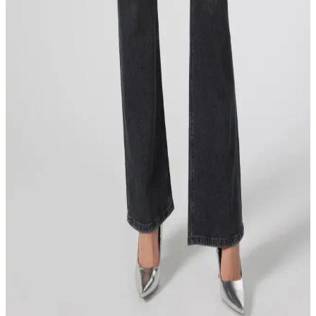
wide leg ve yüksek bel jean modelleri vücut hatlarını dengelerken
konfor sunar. Doğru üst kıyafet seçimiyle kombinler tamamlanır.
Oni 121S Ishikawadai 15oz Relaxed Tapered Jean
Pantolonların Fit ve Kesim Özellikleri
Oni 121S Ishikawadai 15oz jean pantolon, geniş üst blok ve agresif
konik kesimiyle dikkat çekiyor. Kullanıcı yorumları, beden seçimi
ve alternatif kesim önerileriyle pantolonun fit özelliklerini
değerlendiriyor.
Buck Mason Full Saddle Jean 36 Beden: Yüksek Bel
Kesim ve Paça Boyu İncelemesi
Buck Mason Full Saddle Jean 36 beden, uyluk ve kalça çevresinde
bol durabilir. Yüksek bel kesimi ve paça boyu ayarları, vücut tipine
uygunluğu artırır. Terzi hizmeti ve alternatif kesimler
değerlendirilmelidir.
Bootcut Jean Modası ve Günümüzdeki Yeri: Klasik
Modelin Değerlendirmesi
Bootcut jeanler, botlarla uyumlu klasik modeller olarak kalırken,