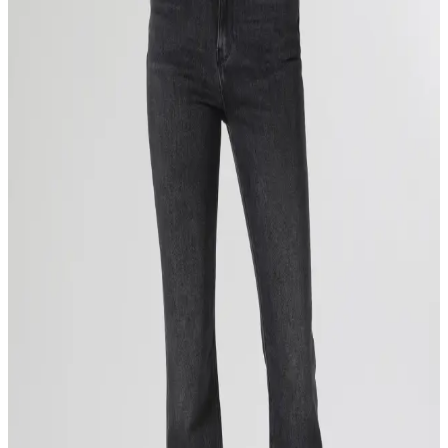
yöntemleri ve kesim tercihleri gibi önemli konular detaylı şekilde ele
alınmaktadır. Markalar arası ölçü farklılıkları ve bakım önerileri
sunulmaktadır.
Freewheelers ve Bootleggers 601XX Jeanleri ile
Levi's Kırmızı Tab Tartışmasının İncelenmesi
Freewheelers ve Bootleggers jeanleri, Levi's kırmızı tab tasarımına
ilişkin telif hakları sorunları ve ham denim özellikleriyle denim
dünyasında önemli bir yer tutar. Tasarım farklılıkları ve piyasa
durumu inceleniyor.
Günlük Moda Soruları ve Stil Tavsiyeleri:
Ayakkabıdan Mayo Seçimine Kapsamlı Rehber
Farklı yaş ve vücut tiplerine uygun ayakkabı, goth tarzı, kumaş
altlığı, renk uyumu, mayo seçimi ve jean önerileriyle günlük modada
konfor ve şıklığı yakalayın.
Büyük Kalça ve Kalın Uyluklar İçin Jean Seçimi:
Flare, Bootcut ve Yüksek Bel Modelleri
Büyük kalça ve kalın uyluklara sahip kadınlar için flare, bootcut,