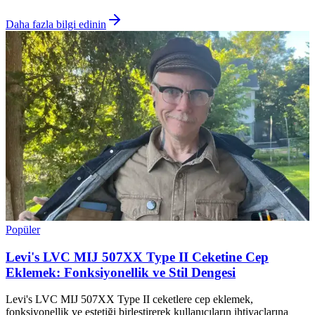
Daha fazla bilgi edinin
Popüler
Levi's LVC MIJ 507XX Type II Ceketine Cep
Eklemek: Fonksiyonellik ve Stil Dengesi
Levi's LVC MIJ 507XX Type II ceketlere cep eklemek,
fonksiyonellik ve estetiği birleştirerek kullanıcıların ihtiyaçlarına