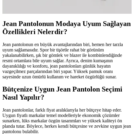
günümüzde daha çok düz paça ve rahat kesim jeanler tercih ediliyor.
Moda trendleri ve kişisel tercihler bu değişimi şekillendiriyor.
Jean Pantolonun Modaya Uyum Sağlayan
Özellikleri Nelerdir?
Jean pantolonun en büyük avantajlarından biri, hemen her tarzla
uyum sağlamasıdır. Spor bir tişörtle rahat bir görünüm
yakalanabilirken, şık bir gömlek ve blazer ile kombinlendiğinde
resmi ortamlara bile uyum sağlar. Ayrıca, denim kumaşının
dayanıklılığı ve konforu, jean pantolonları günlük hayatın
vazgeçilmez parçalarından biri yapar. Yüksek pamuk oranı
sayesinde uzun ömürlü kullanım ve hareket özgürlüğü sunar.
Bütçenize Uygun Jean Pantolon Seçimi
Nasıl Yapılır?
Jean pantolonlar, farklı fiyat aralıklarıyla her bütçeye hitap eder.
Uygun fiyatlı markalar temel modelleriyle ekonomik çözümler
sunarken, lüks markalar özgün tasarımları ve yüksek kaliteyi ön
planda tutar. Böylece, herkes kendi bütçesine ve zevkine uygun jean
pantolonu bulabilir.