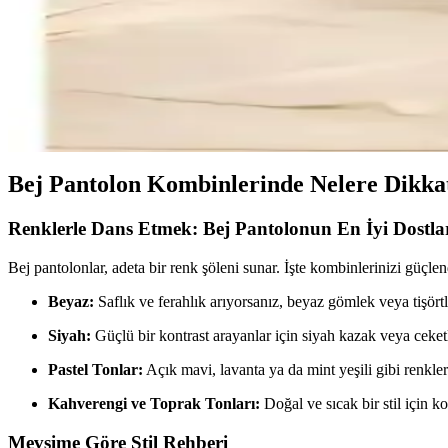
D'S Damat ve U.S. Polo Assn. Erkek Polo Yaka Tişörtle
Bu makalede, D'S Damat açık sarı Pike dokulu ve U.S. Polo Assn. beyaz s
Altınyılz<dı>z ve Lufian Erkek Polo Tişörtleri Karşı
Altınyılz<dı>z Classics ve Lufian Laon Smart erkek polo tişörtleri, kuma
Bej Pantolon Kombinlerinde Nelere Dikka
Renklerle Dans Etmek: Bej Pantolonun En İyi Dostla
Bej pantolonlar, adeta bir renk şöleni sunar. İşte kombinlerinizi güçlen
Beyaz:
Saflık ve ferahlık arıyorsanız, beyaz gömlek veya tişört
Siyah:
Güçlü bir kontrast arayanlar için siyah kazak veya ceketle
Pastel Tonlar:
Açık mavi, lavanta ya da mint yeşili gibi renkle
Kahverengi ve Toprak Tonları:
Doğal ve sıcak bir stil için 
Mevsime Göre Stil Rehberi