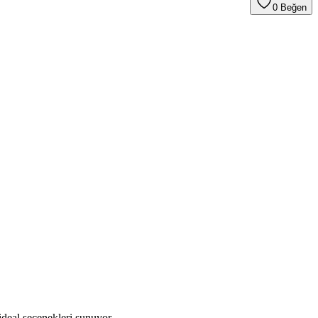
0
Beğen
ideal seçenekleri sunuyor.