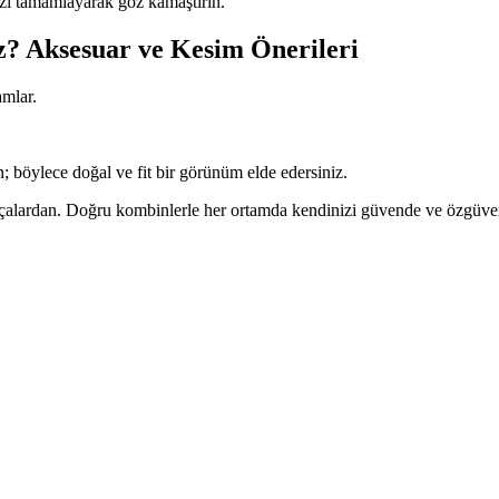
izi tamamlayarak göz kamaştırın.
ız? Aksesuar ve Kesim Önerileri
amlar.
; böylece doğal ve fit bir görünüm elde edersiniz.
arçalardan. Doğru kombinlerle her ortamda kendinizi güvende ve özgüvenli