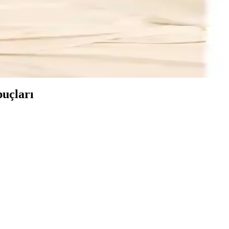
eri detaylı şekilde karşılaştırılıyor.
e rahat, farklı özelliklerle öne çıkıyor.
uçları