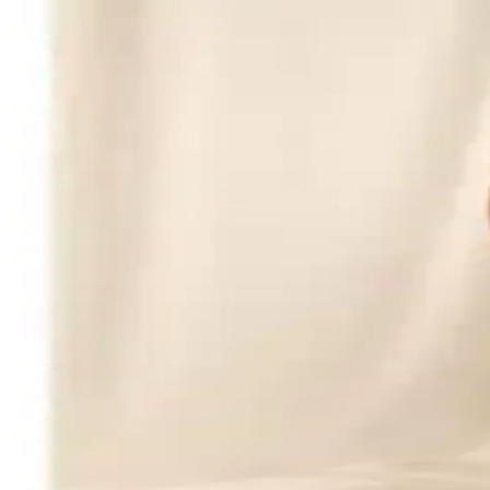
Mevsim geçişlerinde şık ve fonksiyonel erkek rüzgarlık ve yağmurluk 
Bigart Ekose Astar Detaylı Erkek Pardesü ve Trençkot
Bigart'in ekose astarlı erkek pardesü ve trençkot modeli, siyah rengin
yönlü kullanım imkanı sağlar.
Altınyılz Classics Erkek Beyaz Slim Fit Dar Kesi
%100 pamuk ve keten görünümlü tasarımıyla yaz aylarına uygun, slim 
Buratti %100 Pamuklu V Yaka Slim Fit Erkek Tişörtü
Buratti %100 pamuklu V yaka slim fit erkek tişörtü, şık tasarımı ve y
Erkek Korse Atletleri Karşılaştırması: Sıkılaştırıcı Et
İki erkek korse atletinin malzeme, rahatlık ve sıkılaştırıcı etkilerini 
İki Erkek Polo Yaka Tişörtü Karşılaştırması: Kumaş, 
Bu makalede, Altınyılz<dı>z Classics ve D'S Damat erkek polo yaka tişö