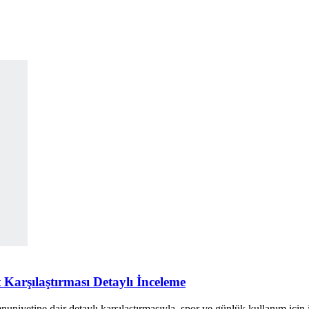
Karşılaştırması Detaylı İnceleme
niyetine dair detaylı karşılaştırmasıyla, spor ve günlük kullanım için 