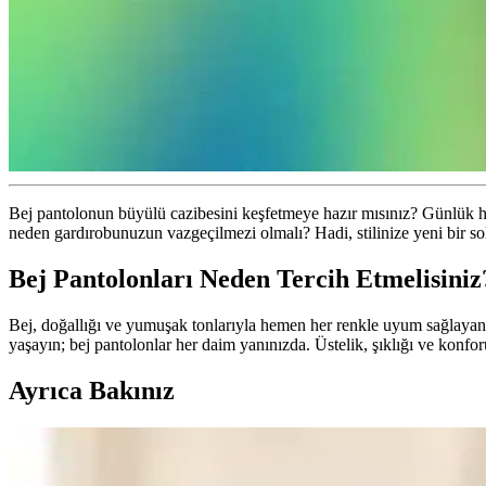
Bej pantolonun büyülü cazibesini keşfetmeye hazır mısınız? Günlük hayat
neden gardırobunuzun vazgeçilmezi olmalı? Hadi, stilinize yeni bir so
Bej Pantolonları Neden Tercih Etmelisini
Bej, doğallığı ve yumuşak tonlarıyla hemen her renkle uyum sağlayan bir 
yaşayın; bej pantolonlar her daim yanınızda. Üstelik, şıklığı ve konf
Ayrıca Bakınız
Erkekler İçin Rüzgarlık ve Yağmurluk Seçenekleri: Şı