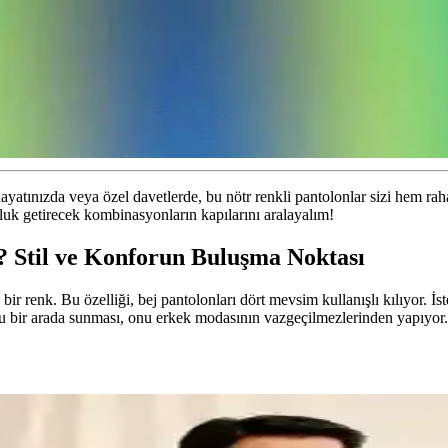
ınızda veya özel davetlerde, bu nötr renkli pantolonlar sizi hem rahat e
luk getirecek kombinasyonların kapılarını aralayalım!
z? Stil ve Konforun Buluşma Noktası
renk. Bu özelliği, bej pantolonları dört mevsim kullanışlı kılıyor. İster
oru bir arada sunması, onu erkek modasının vazgeçilmezlerinden yapıyor.
klık ve Fonksiyonellik Bir Arada