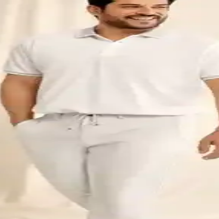
seçenekleri, malzeme, tasarım ve kullanım alanlarıyla hava koşullarına
 Siyah - Şık ve Dayanıklı Kış Kıyafeti
 sadeliği ve dayanıklı kumaşıyla hem şıklık hem de fonksiyonellik sunar.
m Keten Görünümlü Gömlek 100% Pamuk
fit kesim erkek gömlek. Günlük ve casual tarzlara uygun şık ve rahat s
 Detaylı İnceleme ve Kullanım Önerileri
üksek konforuyla yaz ve ilkbahar aylarında ideal tercih. Dar kesim ve n
ki ve Kullanım Özellikleri
karşılaştırıyoruz. Kullanıcı yorumlarıyla ürünlerin günlük kullanım ve etk
Kesim ve Dayanıklılık Analizi
rtleri detaylı şekilde karşılaştırılıyor. Kumaş, kesim ve dayanıklılık ö