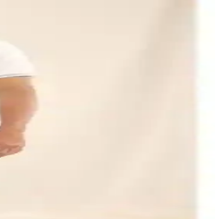
 uygun giyim ipuçlarını sunuyor.
 Geniş beden seçenekleriyle çeşitli vücut tiplerine uyum sağlar, çok
eçenekler sunar.
efes alabilir kumaşıyla günlük ve spor kombinlere uyum sağlar.
inlik seviyeleri hakkında detaylar sunuyoruz.
zellikleriyle her iki ürünün günlük kullanım performansı inceleniyor.