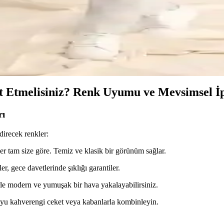
ri Karşılaştırması ve Özellikleri
lim fit polo yaka tişörtlerinin malzeme, tasarım ve dayanıklılık özellikl
laştırması Günlük ve Şık Kullanım İçin
ş, tasarım ve dayanıklılık açısından karşılaştırıldı. Her iki ürün de şık v
t Etmelisiniz? Renk Uyumu ve Mevsimsel İp
rı
direcek renkler:
ler tam size göre. Temiz ve klasik bir görünüm sağlar.
r, gece davetlerinde şıklığı garantiler.
rle modern ve yumuşak bir hava yakalayabilirsiniz.
koyu kahverengi ceket veya kabanlarla kombinleyin.