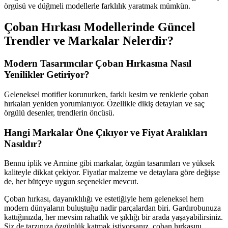
örgüsü ve düğmeli modellerle farklılık yaratmak mümkün.
Çoban Hırkası Modellerinde Güncel
Trendler ve Markalar Nelerdir?
Modern Tasarımcılar Çoban Hırkasına Nasıl
Yenilikler Getiriyor?
Geleneksel motifler korunurken, farklı kesim ve renklerle çoban
hırkaları yeniden yorumlanıyor. Özellikle dikiş detayları ve saç
örgülü desenler, trendlerin öncüsü.
Hangi Markalar Öne Çıkıyor ve Fiyat Aralıkları
Nasıldır?
Bennu iplik ve Armine gibi markalar, özgün tasarımları ve yüksek
kaliteyle dikkat çekiyor. Fiyatlar malzeme ve detaylara göre değişse
de, her bütçeye uygun seçenekler mevcut.
Çoban hırkası, dayanıklılığı ve estetiğiyle hem geleneksel hem
modern dünyaların buluştuğu nadir parçalardan biri. Gardırobunuza
kattığınızda, her mevsim rahatlık ve şıklığı bir arada yaşayabilirsiniz.
Siz de tarzınıza özgünlük katmak istiyorsanız, çoban hırkasını