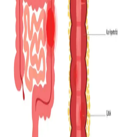
Buck Mason'ın yüksek fiyat ve kalite algısı üzerine alternatif
markalar inceleniyor. J.Crew, Banana Republic gibi markalar ve
ikinci el alışverişin önemi ele alınarak uygun fiyatlı kaliteli
seçenekler sunuluyor.
Temel Giyim Ürünlerinde Güvenilir Markalar ve
Etkili Alışveriş Yöntemleri
Temel giyim ürünlerinde Uniqlo, Old Navy, Gap gibi markalar ve
alışveriş ipuçları değerlendiriliyor. Kalite, dayanıklılık ve uygun fiyat
için mağazada deneme ve ikinci el seçenekleri öneriliyor.
Dress to Impress İfadesinin Anlamı ve Okul
Etkinliklerinde Uygulama Önerileri
Dress to impress ifadesi, okul etkinliklerinde özenli ve etkileyici
giyinmeyi ifade eder. Bölgesel ve sosyal faktörler göz önünde
bulundurularak, şık ama aşırı resmi olmayan kıyafet tercih
edilmelidir.
Yaz Aylarında Erkekler İçin Fonksiyonel ve Şık
Giyim Seçenekleri ve Kombin Önerileri