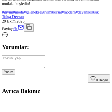
mutlaka keşfedin!
#
giyim
#
moda
#
gelenekselgiyim
#
kirsal
#
modern
#
dayanikli
#
sik
Tolga Devran
29 Ekim 2025
Paylaş:
f
𝕏
Yorumlar:
Yorum
0
Beğen
Ayrıca Bakınız
Moda Arayışında Bulunması Zor Giyim Ürünleri ve