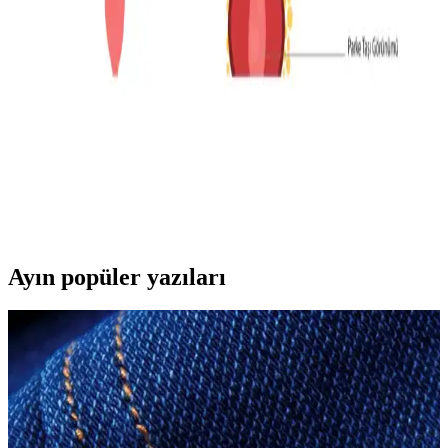
Yaz aylarında erkekler için nefes alabilir kumaşlar, uygun kesimler
ve doğru aksesuarlar şıklık ve konforu bir arada sunar. Keten,
pamuklu kıyafetler ve hafif ayakkabılar yaz gardırobunun temelini
oluşturur.
Kronik Hastalıklarla Uyumlu Günlük Giyim:
Konfor ve Stil Önerileri
Kronik hastalıkları olan bireyler için karın bölgesine baskı
yapmayan, bol kesim ve esnek kumaşlardan oluşan rahat ve şık
giyim önerileri sunulmaktadır. Katmanlı giyim ve uygun marka
tercihleriyle günlük yaşam kolaylaşır.
Ayın popüler yazıları