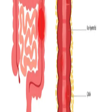
Buck Mason'ın yüksek fiyat ve kalite algısı üzerine alternatif
markalar inceleniyor. J.Crew, Banana Republic gibi markalar ve
ikinci el alışverişin önemi ele alınarak uygun fiyatlı kaliteli
seçenekler sunuluyor.
Temel Giyim Ürünlerinde Güvenilir Markalar ve
Etkili Alışveriş Yöntemleri
Temel giyim ürünlerinde Uniqlo, Old Navy, Gap gibi markalar ve
alışveriş ipuçları değerlendiriliyor. Kalite, dayanıklılık ve uygun fiyat
için mağazada deneme ve ikinci el seçenekleri öneriliyor.
Dress to Impress İfadesinin Anlamı ve Okul
Etkinliklerinde Uygulama Önerileri
Dress to impress ifadesi, okul etkinliklerinde özenli ve etkileyici
giyinmeyi ifade eder. Bölgesel ve sosyal faktörler göz önünde
bulundurularak, şık ama aşırı resmi olmayan kıyafet tercih
edilmelidir.
Yaz Aylarında Erkekler İçin Fonksiyonel ve Şık
Giyim Seçenekleri ve Kombin Önerileri