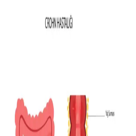
Tüketici Beklentileri
Moda sektöründe beden uyumu, malzeme kalitesi ve tasarım
açısından aranan ancak nadiren bulunan giyim ürünleri tüketiciler
için zorluk yaratıyor. Bu durum sektörde gelişme ihtiyacını
gösteriyor.
Kışlık Kadın Giyiminde Vücut Tipine Uygun Stil ve
Kombin Önerileri
Kışlık kadın giyiminde vücut tipine uygun parçalar seçmek, deri
blazer kombinleri ve katmanlama teknikleriyle hem konforlu hem
şık görünüm elde etmek mümkündür.
Birleşik Krallık'ta Renkli ve Uygun Fiyatlı Giyim
Seçenekleri ve Alternatif Markalar
Birleşik Krallık'ta yüksek sokak mağazalarında renkli ve uygun
fiyatlı giyim zorlaşırken, bağımsız markalar, ikinci el platformları ve
renk sezonlarına göre alışveriş imkanı sunan alternatifler öne çıkıyor.
Buck Mason Alternatifleri ve Kaliteli Giyim
Markalarının Fiyat-Kalite Dengesi Üzerine İnceleme