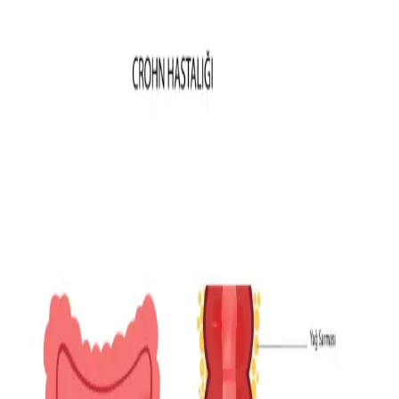
Tüketici Beklentileri
Moda sektöründe beden uyumu, malzeme kalitesi ve tasarım
açısından aranan ancak nadiren bulunan giyim ürünleri tüketiciler
için zorluk yaratıyor. Bu durum sektörde gelişme ihtiyacını
gösteriyor.
Kışlık Kadın Giyiminde Vücut Tipine Uygun Stil ve
Kombin Önerileri
Kışlık kadın giyiminde vücut tipine uygun parçalar seçmek, deri
blazer kombinleri ve katmanlama teknikleriyle hem konforlu hem
şık görünüm elde etmek mümkündür.
Birleşik Krallık'ta Renkli ve Uygun Fiyatlı Giyim
Seçenekleri ve Alternatif Markalar
Birleşik Krallık'ta yüksek sokak mağazalarında renkli ve uygun
fiyatlı giyim zorlaşırken, bağımsız markalar, ikinci el platformları ve
renk sezonlarına göre alışveriş imkanı sunan alternatifler öne çıkıyor.
Buck Mason Alternatifleri ve Kaliteli Giyim
Markalarının Fiyat-Kalite Dengesi Üzerine İnceleme