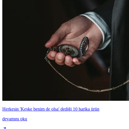
Herkesin 'Keşke benim de olsa' dediği 10 harika ürün
devamını oku