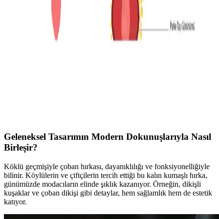
Yaz aylarında erkekler için nefes alabilir kumaşlar, uygun kesimler
ve doğru aksesuarlar şıklık ve konforu bir arada sunar. Keten,
pamuklu kıyafetler ve hafif ayakkabılar yaz gardırobunun temelini
oluşturur.
Kronik Hastalıklarla Uyumlu Günlük Giyim:
Konfor ve Stil Önerileri
Kronik hastalıkları olan bireyler için karın bölgesine baskı
yapmayan, bol kesim ve esnek kumaşlardan oluşan rahat ve şık
giyim önerileri sunulmaktadır. Katmanlı giyim ve uygun marka
tercihleriyle günlük yaşam kolaylaşır.
Geleneksel Tasarımın Modern Dokunuşlarıyla Nasıl
Birleşir?
Köklü geçmişiyle çoban hırkası, dayanıklılığı ve fonksiyonelliğiyle
bilinir. Köylülerin ve çiftçilerin tercih ettiği bu kalın kumaşlı hırka,
günümüzde modacıların elinde şıklık kazanıyor. Örneğin, dikişli
kuşaklar ve çoban dikişi gibi detaylar, hem sağlamlık hem de estetik
katıyor.