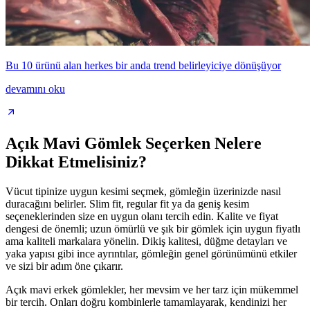
Bu 10 ürünü alan herkes bir anda trend belirleyiciye dönüşüyor
devamını oku
Açık Mavi Gömlek Seçerken Nelere
Dikkat Etmelisiniz?
Vücut tipinize uygun kesimi seçmek, gömleğin üzerinizde nasıl
duracağını belirler. Slim fit, regular fit ya da geniş kesim
seçeneklerinden size en uygun olanı tercih edin. Kalite ve fiyat
dengesi de önemli; uzun ömürlü ve şık bir gömlek için uygun fiyatlı
ama kaliteli markalara yönelin. Dikiş kalitesi, düğme detayları ve
yaka yapısı gibi ince ayrıntılar, gömleğin genel görünümünü etkiler
ve sizi bir adım öne çıkarır.
Açık mavi erkek gömlekler, her mevsim ve her tarz için mükemmel
bir tercih. Onları doğru kombinlerle tamamlayarak, kendinizi her