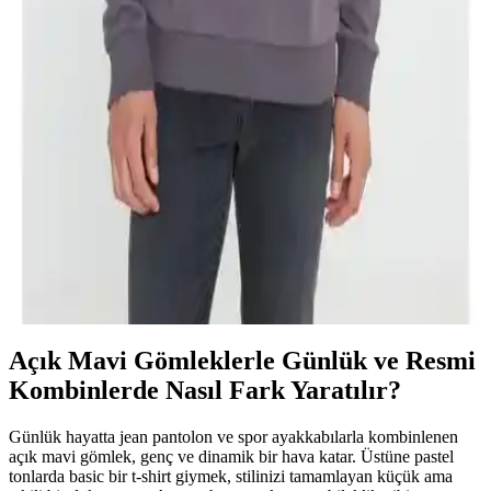
Altınyılz Classics Erkek Lila Slim Fit Dar Kesim
%100 Pamuk Bisiklet Yaka Tişört
Altınyılz Classics erkek lila slim fit dar kesim %100 pamuk bisiklet
yaka tişört, şıklık ve konforu bir arada sunar, günlük ve özel
kombinleriniz için ideal bir tercih.
Altınyılz<dı>z ve DeFacto Erkek Sweatshirtleri
Karşılaştırması: Tasarım, Kalite ve Kullanım
Özellikleri
Bu karşılaştırmada Altınyılz<dı>z Classics ve DeFacto sweatshirt
modellerinin tasarım, malzeme ve kullanıcı memnuniyeti açısından
detaylı analizi sunuluyor.
Açık Mavi Gömleklerle Günlük ve Resmi
Kombinlerde Nasıl Fark Yaratılır?
Günlük hayatta jean pantolon ve spor ayakkabılarla kombinlenen
açık mavi gömlek, genç ve dinamik bir hava katar. Üstüne pastel
tonlarda basic bir t-shirt giymek, stilinizi tamamlayan küçük ama