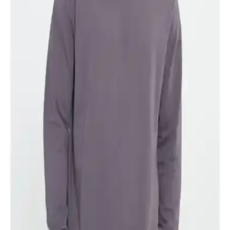
Altınyılz Classics Erkek Kot ve Chino Pantolonları
Karşılaştırması ve Seçim Rehberi
Altınyılzz Classics'in erkekler için tasarladığı jean ve chino
pantolonların özelliklerini, kullanıcı yorumlarını ve performansını
karşılaştırıyoruz. Doğru seçimi yapmanız için detaylı bilgi
sunuyoruz.
Deribond Erkek Kemerleri Karşılaştırması: Kot ve
Kanvas Modellerinin Özellikleri ve Kullanıcı
Yorumları
Deribond markasının kot ve kanvas uyumlu erkek kemerleri detaylı
karşılaştırması, malzeme, tasarım ve dayanıklılık açısından önemli
bilgiler içeriyor.
Partscraft Pars Craft Hakiki Deri Erkek Kemerleri
Günlük ve Resmi Kullanım İçin Uygun
Hakiki deri erkek kemerleri, şıklık ve dayanıklılığıyla öne çıkar.
Günlük ve resmi kullanım için ideal olan bu kemerler, uzun ömürlü
ve konforlu tasarımıyla gardırobunuzun vazgeçilmezi olur.