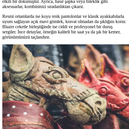
etkili bir dokunuştur. Ayrıca, hasır şapka veya bileklik gibi
aksesuarlar, kombininizi sıradanlıktan çıkarır.
Resmi ortamlarda ise koyu renk pantolonlar ve klasik ayakkabılarla
uyum sağlayan açık mavi gömlek, kravat olmadan da şıklığını korur.
Blazer ceketle birleştiğinde ise ciddi ve profesyonel bir duruş
sergiler. İnce detaylar, örneğin kaliteli bir saat ya da şık bir kemer,
görünümünüzü taçlandırır.