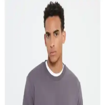
Altınyılz<dı>z ve Lufian Erkek Polo Tişörtleri
Karşılaştırması Günlük ve Şık Kullanım İçin
Altınyılz<dı>z Classics ve Lufian Laon Smart erkek polo tişörtleri,
kumaş, tasarım ve dayanıklılık açısından karşılaştırıldı. Her iki ürün
de şık ve rahat, farklı özelliklerle öne çıkıyor.
Altınyılz Classics Erkek Sweatshirt Karşılaştırması
Haki ve Koyu Yeşil Modelleri
Altınyılzz Classics erkek sweatshirtleri arasında kumaş, tasarım ve
kullanıcı yorumlarına dayalı detaylı karşılaştırma yapıyoruz.
Erkek Gömlek Karşılaştırması: Altınyılz<dı>z
Classics ve U.S. Polo Assn. Modelleri
Altınyılz<dı>z Classics ve U.S. Polo Assn. gömlekleri detaylı
karşılaştırmasıyla, kumaş, kesim ve kullanıcı yorumlarıyla en uygun
erkek gömleği seçmenize yardımcı oluyoruz.
Altınyılz Classics Erkek Kot ve Chino Pantolonları
Karşılaştırması ve Seçim Rehberi