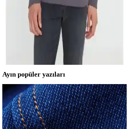
Altınyılz Classics erkek lila slim fit dar kesim %100 pamuk bisiklet
yaka tişört, şıklık ve konforu bir arada sunar, günlük ve özel
kombinleriniz için ideal bir tercih.
Altınyılz<dı>z ve DeFacto Erkek Sweatshirtleri
Karşılaştırması: Tasarım, Kalite ve Kullanım
Özellikleri
Bu karşılaştırmada Altınyılz<dı>z Classics ve DeFacto sweatshirt
modellerinin tasarım, malzeme ve kullanıcı memnuniyeti açısından
detaylı analizi sunuluyor.
Ayın popüler yazıları