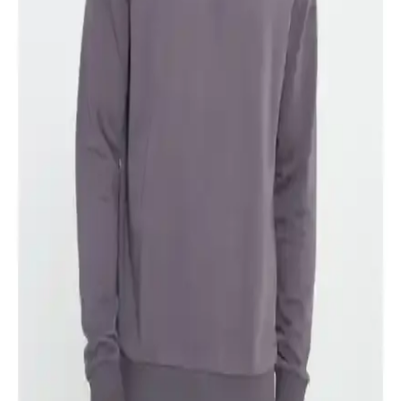
Altınyılzz Classics'in erkekler için tasarladığı jean ve chino
pantolonların özelliklerini, kullanıcı yorumlarını ve performansını
karşılaştırıyoruz. Doğru seçimi yapmanız için detaylı bilgi
sunuyoruz.
Deribond Erkek Kemerleri Karşılaştırması: Kot ve
Kanvas Modellerinin Özellikleri ve Kullanıcı
Yorumları
Deribond markasının kot ve kanvas uyumlu erkek kemerleri detaylı
karşılaştırması, malzeme, tasarım ve dayanıklılık açısından önemli
bilgiler içeriyor.
Partscraft Pars Craft Hakiki Deri Erkek Kemerleri
Günlük ve Resmi Kullanım İçin Uygun
Hakiki deri erkek kemerleri, şıklık ve dayanıklılığıyla öne çıkar.
Günlük ve resmi kullanım için ideal olan bu kemerler, uzun ömürlü
ve konforlu tasarımıyla gardırobunuzun vazgeçilmezi olur.
Altınyılz Classics Erkek Lila Slim Fit Dar Kesim
%100 Pamuk Bisiklet Yaka Tişört