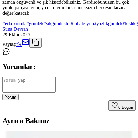
zaman özgüvenli ve şık hissedebilirsiniz. Gardırobunuzun bu çok
yönlü parçası, genç ya da olgun fark etmeksizin herkesin tarzına
değer katacak!
#
erkekmoda
#
gomlek
#
sikgomlekler
#
rahatgiyim
#
yazlikgomlek
#
kislik
Suna Devran
29 Ekim 2025
Paylaş:
f
𝕏
Yorumlar:
Yorum
0
Beğen
Ayrıca Bakınız