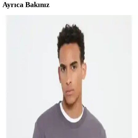
Ayrıca Bakınız
Altınyılz<dı>z ve Lufian Erkek Polo Tişörtleri
Karşılaştırması Günlük ve Şık Kullanım İçin
Altınyılz<dı>z Classics ve Lufian Laon Smart erkek polo tişörtleri,
kumaş, tasarım ve dayanıklılık açısından karşılaştırıldı. Her iki ürün
de şık ve rahat, farklı özelliklerle öne çıkıyor.
Altınyılz Classics Erkek Sweatshirt Karşılaştırması
Haki ve Koyu Yeşil Modelleri
Altınyılzz Classics erkek sweatshirtleri arasında kumaş, tasarım ve
kullanıcı yorumlarına dayalı detaylı karşılaştırma yapıyoruz.
Erkek Gömlek Karşılaştırması: Altınyılz<dı>z
Classics ve U.S. Polo Assn. Modelleri
Altınyılz<dı>z Classics ve U.S. Polo Assn. gömlekleri detaylı
karşılaştırmasıyla, kumaş, kesim ve kullanıcı yorumlarıyla en uygun
erkek gömleği seçmenize yardımcı oluyoruz.