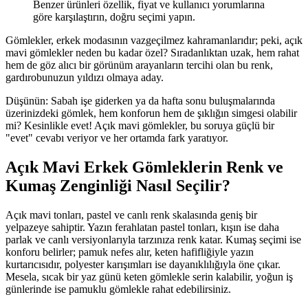
Benzer ürünleri özellik, fiyat ve kullanıcı yorumlarına
göre karşılaştırın, doğru seçimi yapın.
Gömlekler, erkek modasının vazgeçilmez kahramanlarıdır; peki, açık
mavi gömlekler neden bu kadar özel? Sıradanlıktan uzak, hem rahat
hem de göz alıcı bir görünüm arayanların tercihi olan bu renk,
gardırobunuzun yıldızı olmaya aday.
Düşünün: Sabah işe giderken ya da hafta sonu buluşmalarında
üzerinizdeki gömlek, hem konforun hem de şıklığın simgesi olabilir
mi? Kesinlikle evet! Açık mavi gömlekler, bu soruya güçlü bir
"evet" cevabı veriyor ve her ortamda fark yaratıyor.
Açık Mavi Erkek Gömleklerin Renk ve
Kumaş Zenginliği Nasıl Seçilir?
Açık mavi tonları, pastel ve canlı renk skalasında geniş bir
yelpazeye sahiptir. Yazın ferahlatan pastel tonları, kışın ise daha
parlak ve canlı versiyonlarıyla tarzınıza renk katar. Kumaş seçimi ise
konforu belirler; pamuk nefes alır, keten hafifliğiyle yazın
kurtarıcısıdır, polyester karışımları ise dayanıklılığıyla öne çıkar.
Mesela, sıcak bir yaz günü keten gömlekle serin kalabilir, yoğun iş
günlerinde ise pamuklu gömlekle rahat edebilirsiniz.